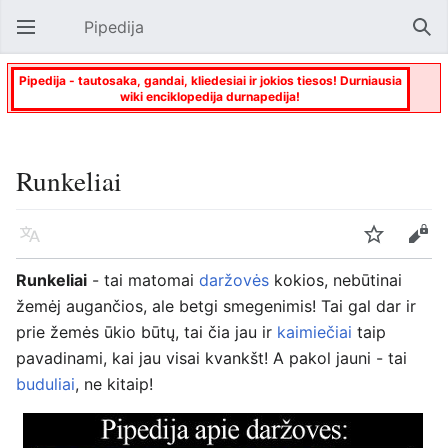
Pipedija
Atverti pagrindinį meniu
Paie
Pipedija - tautosaka, gandai, kliedesiai ir jokios tiesos! Durniausia
wiki enciklopedija durnapedija!
Runkeliai
Kalba
Stebėti
Keisti
Runkeliai
- tai matomai
daržovės
kokios, nebūtinai
žemėj augančios, ale betgi smegenimis! Tai gal dar ir
prie žemės ūkio būtų, tai čia jau ir
kaimiečiai
taip
pavadinami, kai jau visai kvankšt! A pakol jauni - tai
buduliai
, ne kitaip!