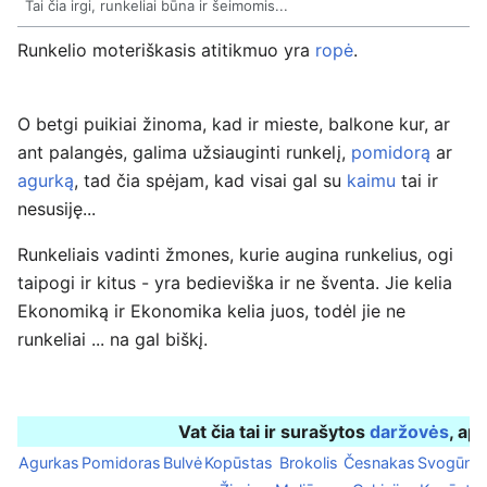
Tai čia irgi, runkeliai būna ir šeimomis...
Runkelio moteriškasis atitikmuo yra
ropė
.
O betgi puikiai žinoma, kad ir mieste, balkone kur, ar
ant palangės, galima užsiauginti runkelį,
pomidorą
ar
agurką
, tad čia spėjam, kad visai gal su
kaimu
tai ir
nesusiję...
Runkeliais vadinti žmones, kurie augina runkelius, ogi
taipogi ir kitus - yra bedieviška ir ne šventa. Jie kelia
Ekonomiką ir Ekonomika kelia juos, todėl jie ne
runkeliai ... na gal biškį.
Vat čia tai ir surašytos
daržovės
, api
Agurkas
Pomidoras
Bulvė
Kopūstas
Brokolis
Česnakas
Svogūna