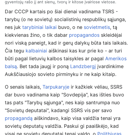
gyventojų rašo jį ant sienų, tvorų ir kitose įvairiose vietose.
Dar CCCP kartais po šiai dienai vadinama TSRS -
tarybų (o ne sovietų) socialistinių respublikų sąjunga,
nes juk
tarybiniai laikai
buvo, o ne
sovietmetis
, tą
kiekvienas žino, o tik dabar
propagandos
skleidėjai
nori viską paneigt, kad ir gerų dalykų būta tais laikais.
Čia tegu
kalbainiai
aiškinasi kas kur prie ko - ar turi
būti pagal lietuvių kalbos taisykles ar pagal
Amerikos
balsą
. Bet tada jaugį ir poną
Landzbergį
įvardinkime
Aukščiausiojo sovieto pirminyku ir ne kaip kitaip.
O senais laikais,
Tarpukaryje
ir kažkiek vėliau, SSRS
dar buvo vadinama kaip "Sovdepija", kas išties buvo
tas pats "Tarybų sąjunga", nes kaip santrumpa nuo
"Sovietų deputatai", kadangi SSRS vis per savo
propagandą
aiškindavo, kaip visa valdžia tenai yra
sovietų deputatų valdžia. Paskui gi paaiškėjo, kad
visai ne sovietų deputatai tenai valdo, o
Politbiuras
.