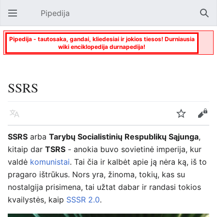
Pipedija
Atverti pagrindinį meniu
Paie
Pipedija - tautosaka, gandai, kliedesiai ir jokios tiesos! Durniausia
wiki enciklopedija durnapedija!
SSRS
Kalba
Stebėti
Keisti
SSRS
arba
Tarybų Socialistinių Respublikų Sąjunga
,
kitaip dar
TSRS
- anokia buvo sovietinė imperija, kur
valdė
komunistai
. Tai čia ir kalbėt apie ją nėra ką, iš to
pragaro ištrūkus. Nors yra, žinoma, tokių, kas su
nostalgija prisimena, tai užtat dabar ir randasi tokios
kvailystės, kaip
SSSR 2.0
.