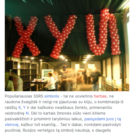
Populiariausias SSRS
simbolis
- tai ne sovietinis
herbas
, ne
raudona žvaigždė ir netgi ne pjautuvas su kūju, o kombinacija iš
raidžių
X
,
Y
ir dar kažkokio neaiškaus ženklo, primenančio
veidrodinę
N
. Dėl to kartais žmonės siūlo vieni kitiems
pasivaikščioti ir prisiminti tarybinius laikus,
pasiųsdami juos į tą
vietovę
, kažkur toli esančią... Tad ir dabar, norėdami pasirodyti
puošniai, Rusijos vertelgos tą simbolį naudoja, o daugelis