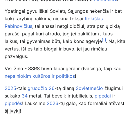
Ypatingai gyvuliškai Sovietų Sąjungos nekenčia ir bet
kokį tarybinį palikimą niekina toksai
Rokiškis
Rabinovičius
, tai anasai netgi didžiulį straipsnių ciklą
parašė, pagal kurį atrodo, jog jei pakliūtum į tuos
[1]
laikus, tai gyvenimas būtų kaip konclageryje
. Na, kita
vertus, išties taip blogai ir buvo, jei jau rimčiau
pažvelgus.
Visi žino - SSRS buvo labai gera ir dvasinga, taip kad
nepainiokim kultūros ir politikos
!
2025
-tais
gruodžio 26
-tą dieną
Sovietmečio
žlugimui
sukako
34
metai. Tai beveik ir jubiliejuis,
pipedai
ir
pipedės
! Lauksime
2026
-tų galo, kad formaliai atšvęst
šį įvykį!