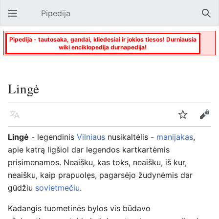
Pipedija
Atverti pagrindinį meniu
Paie
Pipedija - tautosaka, gandai, kliedesiai ir jokios tiesos! Durniausia
wiki enciklopedija durnapedija!
Lingė
Kalba
Stebėti
Keisti
Lingė
- legendinis
Vilniaus
nusikaltėlis -
manijakas
,
apie katrą ligšiol dar legendos kartkartėmis
prisimenamos. Neaišku, kas toks, neaišku, iš kur,
neaišku, kaip prapuolęs, pagarsėjo žudynėmis dar
gūdžiu
sovietmečiu
.
Kadangis tuometinės bylos vis būdavo