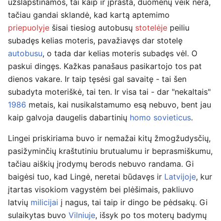
užslapstinamos, tai kaip ir įprasta, duomenų veik nėra,
tačiau gandai sklandė, kad kartą aptemimo
priepuolyje
šisai tiesiog autobusų
stotelėje
peiliu
subadęs kelias moteris, pavažiavęs dar stotelę
autobusu
, o tada dar kelias moteris subadęs vėl. O
paskui dingęs. Kažkas panašaus pasikartojo tos pat
dienos vakare. Ir taip tęsėsi gal savaitę - tai šen
subadyta moteriškė, tai ten. Ir visa tai - dar "nekaltais"
1986
metais, kai nusikalstamumo esą nebuvo, bent jau
kaip galvoja daugelis dabartinių
homo sovieticus
.
Lingei priskiriama buvo ir nemažai kitų žmogžudysčių,
pasižyminčių kraštutiniu brutualumu ir beprasmiškumu,
tačiau aiškių įrodymų berods nebuvo randama. Gi
baigėsi tuo, kad Lingė, neretai būdavęs ir
Latvijoje
, kur
įtartas visokiom vagystėm bei plėšimais, pakliuvo
latvių
milicijai
į nagus, tai taip ir dingo be pėdsakų. Gi
sulaikytas buvo
Vilniuje
, išsyk po tos moterų badymų