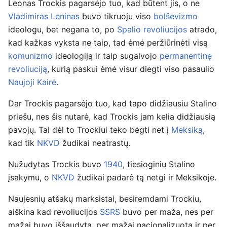
Leonas Trockis pagarsėjo tuo, kad būtent jis, o ne
Vladimiras Leninas
buvo tikruoju viso
bolševizmo
ideologu, bet negana to, po
Spalio revoliucijos
atrado,
kad kažkas vyksta ne taip, tad ėmė peržiūrinėti visą
komunizmo
ideologiją ir taip sugalvojo
permanentinę
revoliuciją
, kurią paskui ėmė visur diegti viso pasaulio
Naujoji Kairė
.
Dar Trockis pagarsėjo tuo, kad tapo didžiausiu Stalino
priešu, nes šis nutarė, kad Trockis jam kelia didžiausią
pavojų. Tai dėl to Trockiui teko bėgti net į
Meksiką
,
kad tik
NKVD
žudikai neatrastų.
Nužudytas Trockis buvo
1940
, tiesioginiu Stalino
įsakymu, o
NKVD
žudikai padarė tą netgi ir Meksikoje.
Naujesnių atšakų marksistai, besiremdami Trockiu,
aiškina kad revoliucijos
SSRS
buvo per maža, nes per
mažai buvo iššaudyta, per mažai nacionalizuota ir per