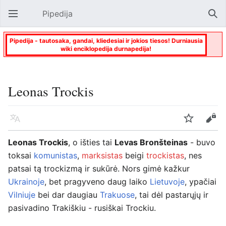
Pipedija
Atverti pagrindinį meniu
Paie
Pipedija - tautosaka, gandai, kliedesiai ir jokios tiesos! Durniausia
wiki enciklopedija durnapedija!
Leonas Trockis
Kalba
Stebėti
Keisti
Leonas Trockis
, o išties tai
Levas Bronšteinas
- buvo
toksai
komunistas
,
marksistas
beigi
trockistas
, nes
patsai tą trockizmą ir sukūrė. Nors gimė kažkur
Ukrainoje
, bet pragyveno daug laiko
Lietuvoje
, ypačiai
Vilniuje
bei dar daugiau
Trakuose
, tai dėl pastarųjų ir
pasivadino Trakiškiu - rusiškai Trockiu.