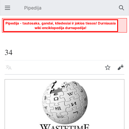
Pipedija
Atverti pagrindinį meniu
Paie
Pipedija - tautosaka, gandai, kliedesiai ir jokios tiesos! Durniausia
wiki enciklopedija durnapedija!
34
Kalba
Stebėti
Keisti