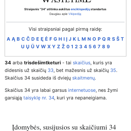
Straipsnis "34" atitinka aukštus
enciklopedijų
standartus
Daugiau apie
Vikipediją
Visi straipsniai pagal pirmą raidę:
A
Ą
B
C
Č
D
E
Ę
Ė
F
G
H
I
Į
J
K
L
M
N
O
P
Q
R
S
Š
T
U
Ų
Ū
V
W
X
Y
Z
Ž
0
1
2
3
4
5
6
7
8
9
34
arba
trisdešimtketuri
- tai
skaičius
, kuris yra
didesnis už skaičių
33
, bet mažesnis už skaičių
35
.
Skaičius 34 susideda iš dviejų
skaitmenų
.
Skaičius 34 yra labai garsus
internetuose
, nes žymi
garsiąją
taisyklę nr. 34
, kuri yra nepaneigiama.
Įdomybės, susijusios su skaičiumi 34