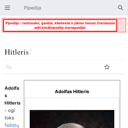
Pipedija
Atverti pagrindinį meniu
Paie
Pipedija - tautosaka, gandai, kliedesiai ir jokios tiesos! Durniausia
wiki enciklopedija durnapedija!
Hitleris
Kalba
Stebėti
Keisti
Adolfa
Adolfas Hitleris
s
Hitleris
- ogi
toks
fašistų