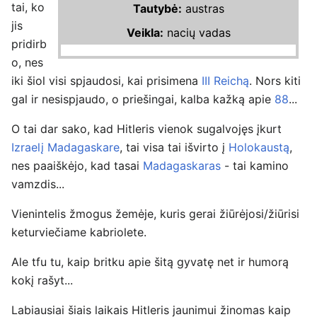
tai, ko
Tautybė:
austras
jis
Veikla:
nacių vadas
pridirb
o, nes
iki šiol visi spjaudosi, kai prisimena
III Reichą
. Nors kiti
gal ir nesispjaudo, o priešingai, kalba kažką apie
88
...
O tai dar sako, kad Hitleris vienok sugalvojęs įkurt
Izraelį
Madagaskare
, tai visa tai išvirto į
Holokaustą
,
nes paaiškėjo, kad tasai
Madagaskaras
- tai kamino
vamzdis...
Vienintelis žmogus žemėje, kuris gerai žiūrėjosi/žiūrisi
keturviečiame kabriolete.
Ale tfu tu, kaip britku apie šitą gyvatę net ir humorą
kokį rašyt...
Labiausiai šiais laikais Hitleris jaunimui žinomas kaip