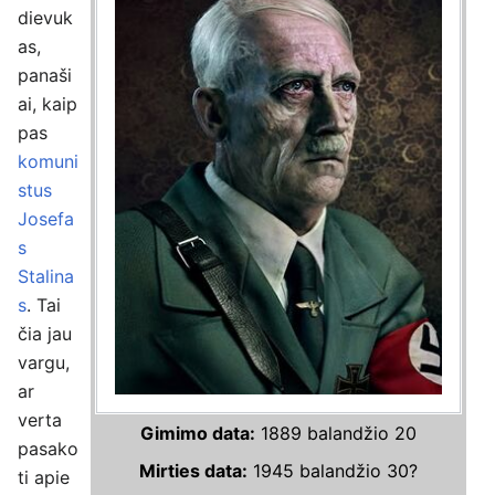
dievuk
as,
panaši
ai, kaip
pas
komuni
stus
Josefa
s
Stalina
s
. Tai
čia jau
vargu,
ar
verta
Gimimo data:
1889 balandžio 20
pasako
Mirties data:
1945 balandžio 30?
ti apie