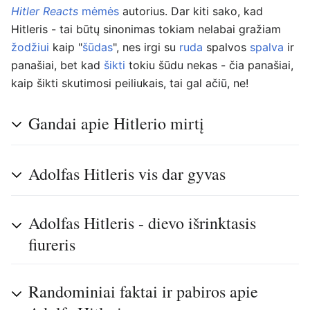
Hitler Reacts
mėmės
autorius. Dar kiti sako, kad
Hitleris - tai būtų sinonimas tokiam nelabai gražiam
žodžiui
kaip "
šūdas
", nes irgi su
ruda
spalvos
spalva
ir
panašiai, bet kad
šikti
tokiu šūdu nekas - čia panašiai,
kaip šikti skutimosi peiliukais, tai gal ačiū, ne!
Gandai apie Hitlerio mirtį
Adolfas Hitleris vis dar gyvas
Adolfas Hitleris - dievo išrinktasis
fiureris
Randominiai faktai ir pabiros apie