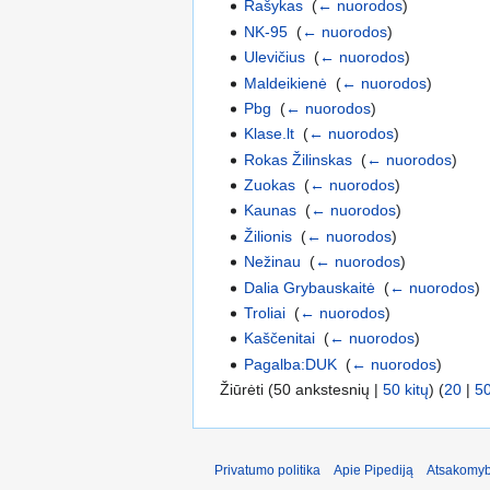
Rašykas
‎
(
← nuorodos
)
NK-95
‎
(
← nuorodos
)
Ulevičius
‎
(
← nuorodos
)
Maldeikienė
‎
(
← nuorodos
)
Pbg
‎
(
← nuorodos
)
Klase.lt
‎
(
← nuorodos
)
Rokas Žilinskas
‎
(
← nuorodos
)
Zuokas
‎
(
← nuorodos
)
Kaunas
‎
(
← nuorodos
)
Žilionis
‎
(
← nuorodos
)
Nežinau
‎
(
← nuorodos
)
Dalia Grybauskaitė
‎
(
← nuorodos
)
Troliai
‎
(
← nuorodos
)
Kaščenitai
‎
(
← nuorodos
)
Pagalba:DUK
‎
(
← nuorodos
)
Žiūrėti (50 ankstesnių |
50 kitų
) (
20
|
5
Privatumo politika
Apie Pipediją
Atsakomyb