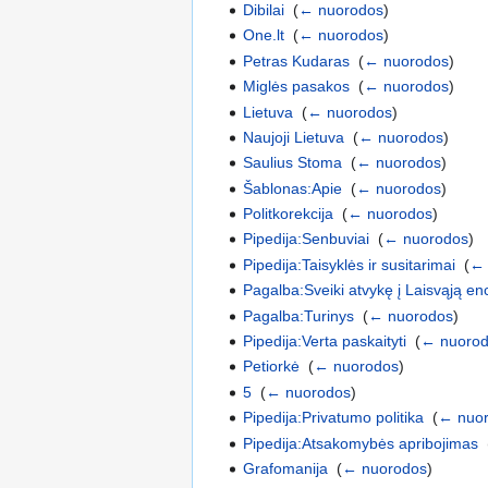
Dibilai
‎
(
← nuorodos
)
One.lt
‎
(
← nuorodos
)
Petras Kudaras
‎
(
← nuorodos
)
Miglės pasakos
‎
(
← nuorodos
)
Lietuva
‎
(
← nuorodos
)
Naujoji Lietuva
‎
(
← nuorodos
)
Saulius Stoma
‎
(
← nuorodos
)
Šablonas:Apie
‎
(
← nuorodos
)
Politkorekcija
‎
(
← nuorodos
)
Pipedija:Senbuviai
‎
(
← nuorodos
)
Pipedija:Taisyklės ir susitarimai
‎
(
← 
Pagalba:Sveiki atvykę į Laisvąją enc
Pagalba:Turinys
‎
(
← nuorodos
)
Pipedija:Verta paskaityti
‎
(
← nuoro
Petiorkė
‎
(
← nuorodos
)
5
‎
(
← nuorodos
)
Pipedija:Privatumo politika
‎
(
← nuo
Pipedija:Atsakomybės apribojimas
‎
Grafomanija
‎
(
← nuorodos
)