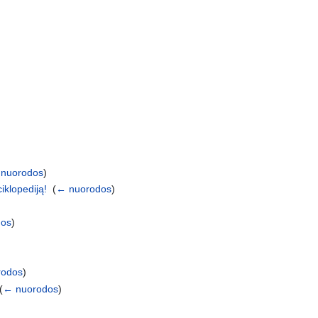
nuorodos
)
iklopediją!
‎
(
← nuorodos
)
dos
)
rodos
)
(
← nuorodos
)