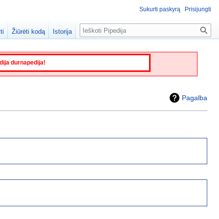
Sukurti paskyrą
Prisijungti
Paieška
ti
Žiūrėti kodą
Istorija
edija durnapedija!
Pagalba