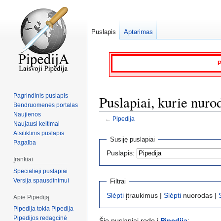
Puslapis
Aptarimas
P
Pagrindinis puslapis
Puslapiai, kurie nuro
Bendruomenės portalas
Naujienos
←
Pipedija
Naujausi keitimai
Atsitiktinis puslapis
Jump
Jump
Susiję puslapiai
Pagalba
to
to
Puslapis:
navigation
search
Įrankiai
Specialieji puslapiai
Versija spausdinimui
Filtrai
Slėpti
įtraukimus |
Slėpti
nuorodas |
Apie Pipediją
Pipedija tokia Pipedija
Pipedijos redagcinė
Šie puslapiai rodo į
Pipedija
: