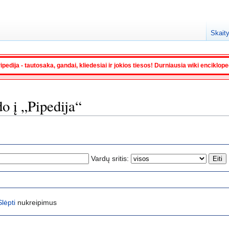
Skaity
ipedija - tautosaka, gandai, kliedesiai ir jokios tiesos! Durniausia wiki enciklop
do į „Pipedija“
Vardų sritis:
Slėpti
nukreipimus