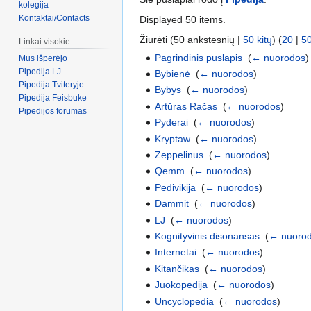
kolegija
Kontaktai/Contacts
Displayed 50 items.
Žiūrėti (50 ankstesnių |
50 kitų
) (
20
|
5
Linkai visokie
Pagrindinis puslapis
‎
(
← nuorodos
)
Mus išperėjo
Pipedija LJ
Bybienė
‎
(
← nuorodos
)
Pipedija Tviteryje
Bybys
‎
(
← nuorodos
)
Pipedija Feisbuke
Artūras Račas
‎
(
← nuorodos
)
Pipedijos forumas
Pyderai
‎
(
← nuorodos
)
Kryptaw
‎
(
← nuorodos
)
Zeppelinus
‎
(
← nuorodos
)
Qemm
‎
(
← nuorodos
)
Pedivikija
‎
(
← nuorodos
)
Dammit
‎
(
← nuorodos
)
LJ
‎
(
← nuorodos
)
Kognityvinis disonansas
‎
(
← nuoro
Internetai
‎
(
← nuorodos
)
Kitančikas
‎
(
← nuorodos
)
Juokopedija
‎
(
← nuorodos
)
Uncyclopedia
‎
(
← nuorodos
)