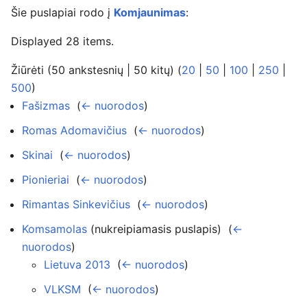
Šie puslapiai rodo į
Komjaunimas
:
Displayed 28 items.
Žiūrėti (50 ankstesnių | 50 kitų) (
20
|
50
|
100
|
250
|
500
)
Fašizmas
‎
(
← nuorodos
)
Romas Adomavičius
‎
(
← nuorodos
)
Skinai
‎
(
← nuorodos
)
Pionieriai
‎
(
← nuorodos
)
Rimantas Sinkevičius
‎
(
← nuorodos
)
Komsamolas
(nukreipiamasis puslapis) ‎
(
←
nuorodos
)
Lietuva 2013
‎
(
← nuorodos
)
VLKSM
‎
(
← nuorodos
)