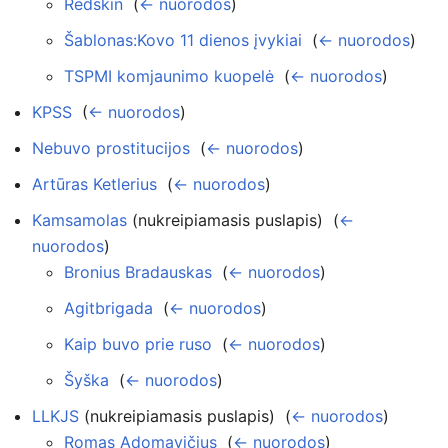
Redskin
‎
(
← nuorodos
)
Šablonas:Kovo 11 dienos įvykiai
‎
(
← nuorodos
)
TSPMI komjaunimo kuopelė
‎
(
← nuorodos
)
KPSS
‎
(
← nuorodos
)
Nebuvo prostitucijos
‎
(
← nuorodos
)
Artūras Ketlerius
‎
(
← nuorodos
)
Kamsamolas
(nukreipiamasis puslapis) ‎
(
←
nuorodos
)
Bronius Bradauskas
‎
(
← nuorodos
)
Agitbrigada
‎
(
← nuorodos
)
Kaip buvo prie ruso
‎
(
← nuorodos
)
Šyška
‎
(
← nuorodos
)
LLKJS
(nukreipiamasis puslapis) ‎
(
← nuorodos
)
Romas Adomavičius
‎
(
← nuorodos
)