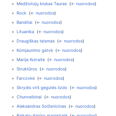
Medžiotojų klubas Tauras
‎
(
← nuorodos
)
Rock
‎
(
← nuorodos
)
Banditai
‎
(
← nuorodos
)
Lituanika
‎
(
← nuorodos
)
Draugiškas teismas
‎
(
← nuorodos
)
Komjaunimo gatvė
‎
(
← nuorodos
)
Marija Kutraitė
‎
(
← nuorodos
)
Struktūros
‎
(
← nuorodos
)
Farcovkė
‎
(
← nuorodos
)
Skrydis virš gegutės lizdo
‎
(
← nuorodos
)
Chunveibinai
‎
(
← nuorodos
)
Aleksandras Solženicinas
‎
(
← nuorodos
)
Baikalo-Amūro magistralė
‎
(
← nuorodos
)