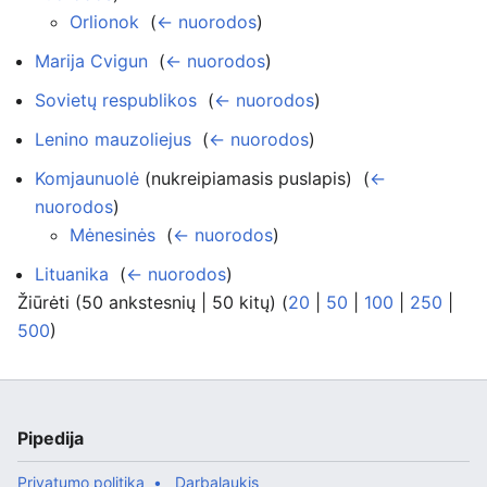
Orlionok
‎
(
← nuorodos
)
Marija Cvigun
‎
(
← nuorodos
)
Sovietų respublikos
‎
(
← nuorodos
)
Lenino mauzoliejus
‎
(
← nuorodos
)
Komjaunuolė
(nukreipiamasis puslapis) ‎
(
←
nuorodos
)
Mėnesinės
‎
(
← nuorodos
)
Lituanika
‎
(
← nuorodos
)
Žiūrėti (50 ankstesnių | 50 kitų) (
20
|
50
|
100
|
250
|
500
)
Pipedija
Privatumo politika
Darbalaukis