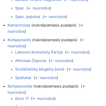
Spec
‎
(
← nuorodos
)
Spec. pajokas
‎
(
← nuorodos
)
Kamsomolas
(nukreipiamasis puslapis) ‎
(
←
nuorodos
)
Komjaunuolis
(nukreipiamasis puslapis) ‎
(
←
nuorodos
)
Lietuvos Komunistų Partija
‎
(
← nuorodos
)
Alfonsas Čeponis
‎
(
← nuorodos
)
Svolačistinių blogerių šutvė
‎
(
← nuorodos
)
Spaliukai
‎
(
← nuorodos
)
Komjaunuoliai
(nukreipiamasis puslapis) ‎
(
←
nuorodos
)
Kovo 11
‎
(
← nuorodos
)