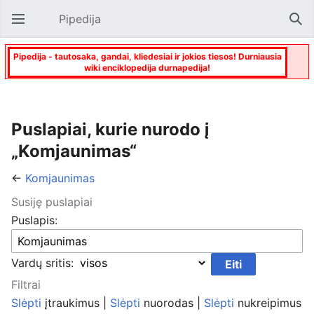
Pipedija
Atverti pagrindinį meniu
Paie
Pipedija - tautosaka, gandai, kliedesiai ir jokios tiesos! Durniausia
wiki enciklopedija durnapedija!
Puslapiai, kurie nurodo į
„Komjaunimas“
←
Komjaunimas
Susiję puslapiai
Puslapis:
Vardų sritis:
Filtrai
Slėpti
įtraukimus |
Slėpti
nuorodas |
Slėpti
nukreipimus