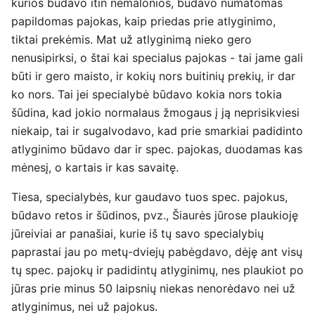
kurios būdavo itin nemalonios, būdavo numatomas
papildomas pajokas, kaip priedas prie atlyginimo,
tiktai prekėmis. Mat už atlyginimą nieko gero
nenusipirksi, o štai kai specialus pajokas - tai jame gali
būti ir gero maisto, ir kokių nors buitinių prekių, ir dar
ko nors. Tai jei specialybė būdavo kokia nors tokia
šūdina, kad jokio normalaus žmogaus į ją neprisikviesi
niekaip, tai ir sugalvodavo, kad prie smarkiai padidinto
atlyginimo būdavo dar ir spec. pajokas, duodamas kas
mėnesį, o kartais ir kas savaitę.
Tiesa, specialybės, kur gaudavo tuos spec. pajokus,
būdavo retos ir šūdinos, pvz., Šiaurės jūrose plaukioję
jūreiviai ar panašiai, kurie iš tų savo specialybių
paprastai jau po metų-dviejų pabėgdavo, dėję ant visų
tų spec. pajokų ir padidintų atlyginimų, nes plaukiot po
jūras prie minus 50 laipsnių niekas nenorėdavo nei už
atlyginimus, nei už pajokus.