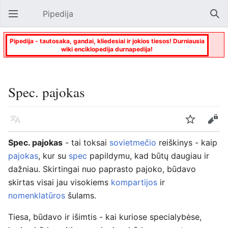
Pipedija
Atverti pagrindinį meniu
Paie
Pipedija - tautosaka, gandai, kliedesiai ir jokios tiesos! Durniausia
wiki enciklopedija durnapedija!
Spec. pajokas
Kalba
Stebėti
Keisti
Spec. pajokas
- tai toksai
sovietmečio
reiškinys - kaip
pajokas
, kur su
spec
papildymu, kad būtų daugiau ir
dažniau. Skirtingai nuo paprasto pajoko, būdavo
skirtas visai jau visokiems
kompartijos
ir
nomenklatūros
šulams.
Tiesa, būdavo ir išimtis - kai kuriose specialybėse,