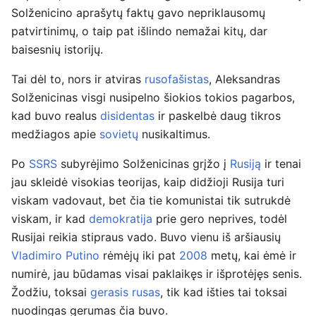
Solženicino aprašytų faktų gavo nepriklausomų
patvirtinimų, o taip pat išlindo nemažai kitų, dar
baisesnių istorijų.
Tai dėl to, nors ir atviras
rusofašistas
, Aleksandras
Solženicinas visgi nusipelno šiokios tokios pagarbos,
kad buvo realus
disidentas
ir paskelbė daug tikros
medžiagos apie
sovietų
nusikaltimus.
Po
SSRS
subyrėjimo Solženicinas grįžo į
Rusiją
ir tenai
jau skleidė visokias teorijas, kaip didžioji Rusija turi
viskam vadovaut, bet čia tie komunistai tik sutrukdė
viskam, ir kad
demokratija
prie gero neprives, todėl
Rusijai reikia stipraus vado. Buvo vienu iš aršiausių
Vladimiro Putino
rėmėjų iki pat
2008
metų, kai ėmė ir
numirė, jau būdamas visai paklaikęs ir išprotėjęs senis.
Žodžiu, toksai
gerasis rusas
, tik kad išties tai toksai
nuodingas gerumas čia buvo.