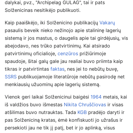
dalykai, pvz., "Archipelag GULAG", tai ir pats
Solženicinas nesitikėjo publikuoti.
Kaip paaiškėjo, iki Solženicino publikacijų
Vakarų
pasaulis beveik nieko nežinojo apie stalininę lagerių
sistemą ir jos mastus, o daugelis apie tai girdėjusių, vis
abejodavo, nes trūko patvirtinimų. Kai atsirado
patvirtinimų oficialioje,
cenzūros
prižiūrimoje
spaudoje, šitai galų gale jau realiai buvo priimta kaip
tikras ir patvirtintas
faktas
, nes jei to nebūtų buvę,
SSRS
publikuojamoje literatūroje nebūtų pasirodę net
menkiausių užuominų apie lagerių sistemą.
Vienok geri laikai Solženicinui baigėsi
1964
metais, kai
iš valdžios buvo išmestas
Nikita Chruščiovas
ir visas
atšilimas buvo nutrauktas. Tada
KGB
pradėjo daryti ir
pas Solženiciną kratas, ėmė konfiskuoti jo užrašus ir
persekioti jau ne tik jį patį, bet ir jo aplinką, visus