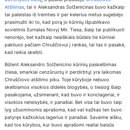
Atšilimas
, tai ir Aleksandras Solženicinas buvo kažkaip
tai paleistas iš tremties ir per kelerius metus sugebėjo
prasimušti iki to, kad porą jo kūrinių išpublikavo
sovietinis žurnalas Novyj Mir. Tiesa, šiaip tai publikuoti
nenorėjo, bet kažkaip neaiškiais būdais tie kūriniai
pakliuvo pačiam Chruščiovui į rankas, tai tas ir pasakė,
kad reikia skelbti.
Būtent Aleksandro Solženicino kūrinių paskelbimas
(tiesa, smarkiai cenzūruotų ir perdirbtų) yra laikomas
Chruščiovo atšilimo piku. Toje kūryboje nebuvo
skelbiamos visokios didelės blogybės, o tiesiog šiaip
pasakojama, užsimenant, kad buvo ir konclageriai, ir
visokios neteisybės, ir panašiai. Bet visa tai buvo taip
lyg užuominomis aprašoma, kad vat kažkas ten buvo
patyręs kažkokius lagerius ir panašiai. Savaime aišku,
kad tos kūrybos, kur buvo aprašomi realiai baisūs