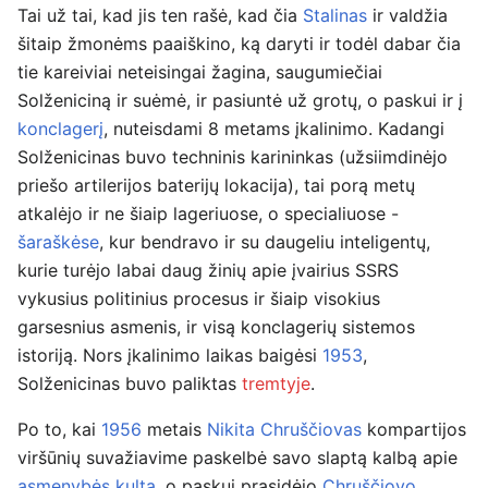
Tai už tai, kad jis ten rašė, kad čia
Stalinas
ir valdžia
šitaip žmonėms paaiškino, ką daryti ir todėl dabar čia
tie kareiviai neteisingai žagina, saugumiečiai
Solženiciną ir suėmė, ir pasiuntė už grotų, o paskui ir į
konclagerį
, nuteisdami 8 metams įkalinimo. Kadangi
Solženicinas buvo techninis karininkas (užsiimdinėjo
priešo artilerijos baterijų lokacija), tai porą metų
atkalėjo ir ne šiaip lageriuose, o specialiuose -
šaraškėse
, kur bendravo ir su daugeliu inteligentų,
kurie turėjo labai daug žinių apie įvairius SSRS
vykusius politinius procesus ir šiaip visokius
garsesnius asmenis, ir visą konclagerių sistemos
istoriją. Nors įkalinimo laikas baigėsi
1953
,
Solženicinas buvo paliktas
tremtyje
.
Po to, kai
1956
metais
Nikita Chruščiovas
kompartijos
viršūnių suvažiavime paskelbė savo slaptą kalbą apie
asmenybės kultą
, o paskui prasidėjo
Chruščiovo