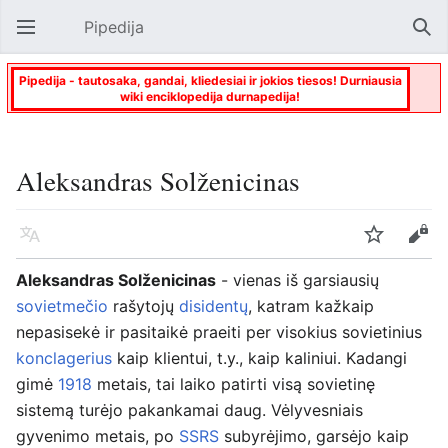
Pipedija
Atverti pagrindinį meniu
Paie
Pipedija - tautosaka, gandai, kliedesiai ir jokios tiesos! Durniausia
wiki enciklopedija durnapedija!
Aleksandras Solženicinas
Kalba
Stebėti
Keisti
Aleksandras Solženicinas
- vienas iš garsiausių
sovietmečio
rašytojų
disidentų
, katram kažkaip
nepasisekė ir pasitaikė praeiti per visokius sovietinius
konclagerius
kaip klientui, t.y., kaip kaliniui. Kadangi
gimė
1918
metais, tai laiko patirti visą sovietinę
sistemą turėjo pakankamai daug. Vėlyvesniais
gyvenimo metais, po
SSRS
subyrėjimo, garsėjo kaip