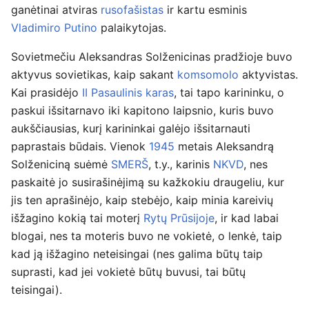
ganėtinai atviras
rusofašistas
ir kartu esminis
Vladimiro Putino
palaikytojas.
Sovietmečiu Aleksandras Solženicinas pradžioje buvo
aktyvus sovietikas, kaip sakant
komsomolo
aktyvistas.
Kai prasidėjo
II Pasaulinis karas
, tai tapo karininku, o
paskui išsitarnavo iki kapitono laipsnio, kuris buvo
aukščiausias, kurį karininkai galėjo išsitarnauti
paprastais būdais. Vienok
1945
metais Aleksandrą
Solženiciną suėmė
SMERŠ
, t.y., karinis
NKVD
, nes
paskaitė jo susirašinėjimą su kažkokiu draugeliu, kur
jis ten aprašinėjo, kaip stebėjo, kaip minia kareivių
išžagino kokią tai moterį
Rytų Prūsijoje
, ir kad labai
blogai, nes ta moteris buvo ne vokietė, o lenkė, taip
kad ją išžagino neteisingai (nes galima būtų taip
suprasti, kad jei vokietė būtų buvusi, tai būtų
teisingai).