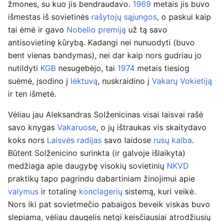
žmones, su kuo jis bendraudavo.
1969
metais jis buvo
išmestas iš sovietinės
rašytojų sąjungos
, o paskui kaip
tai ėmė ir gavo
Nobelio premiją
už tą savo
antisovietinę kūrybą. Kadangi nei nunuodyti (buvo
bent vienas bandymas), nei dar kaip nors gudriau jo
nutildyti
KGB
nesugebėjo, tai
1974
metais tiesiog
suėmė, įsodino į
lėktuvą
, nuskraidino į
Vakarų Vokietiją
ir ten išmetė.
Vėliau jau Aleksandras Solženicinas visai laisvai rašė
savo knygas
Vakaruose
, o jų ištraukas vis skaitydavo
koks nors
Laisvės radijas
savo laidose
rusų kalba
.
Būtent Solženicino surinkta (ir galvoje išlaikyta)
medžiaga apie daugybę visokių sovietinių
NKVD
praktikų tapo pagrindu dabartiniam žinojimui apie
valymus
ir totalinę
konclagerių
sistemą, kuri veikė.
Nors iki pat sovietmečio pabaigos beveik viskas buvo
slepiama, vėliau daugelis netgi keisčiausiai atrodžiusių