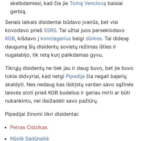
skelbdamiesi, kad čia jie
Tomą Venclovą
baisiai
gerbią.
Senais laikais disidentai būdavo įvairūs, bet visi
kovodavo prieš
SSRS
. Tai užtai juos persekiodavo
KGB
, kišdavo į
konclagerius
beigi
dūrkes
. Tai didesę
daugumą šių disidentų sovietų režimas išties ir
nugalabijo, tik retą kurį palikdamas gyvu.
Tikrųjų disidentų ne tiek jau ir daug buvo, bet jie buvo
tokie didvyriai, kad netgi
Pipedija
čia negali bajerių
skaldyti. Nes nedaug kas išdrįstų vardan savo sąžinės
laisvės stoti prieš KGB budelius ir geriau mirti ar būti
nukankintu, nei išsižadėti savo pažiūrų.
Pipedijai žinomi tikri disidentai:
Petras Cidzikas
Nijolė Sadūnaitė