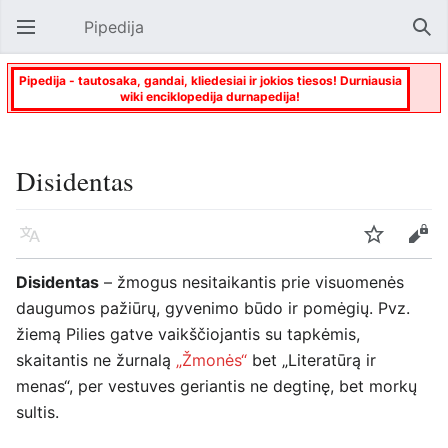
Pipedija
Atverti pagrindinį meniu
Paie
Pipedija - tautosaka, gandai, kliedesiai ir jokios tiesos! Durniausia
wiki enciklopedija durnapedija!
Disidentas
Kalba
Stebėti
Keisti
Disidentas
– žmogus nesitaikantis prie visuomenės
daugumos pažiūrų, gyvenimo būdo ir pomėgių. Pvz.
žiemą Pilies gatve vaikščiojantis su tapkėmis,
skaitantis ne žurnalą
„Žmonės“
bet „Literatūrą ir
menas“, per vestuves geriantis ne degtinę, bet morkų
sultis.