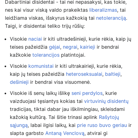
Dabartiniai disidentai - tai nei nepasakysi, kas tokie,
nes kai visur viską valdo prakeiktas
liberalizmas
, tai
leidžiama viskas, išskyrus kažkokią tai
netoleranciją
.
Taigi, ir disidentai teliko trijų rūšių:
Visokie
naciai
ir kiti ultradešinieji, kurie rėkia, kaip jų
teises pažeidžia
gėjai
,
negrai
,
kairieji
ir bendrai
kažkokie
tolerancijos
platintojai.
Visokie
komunistai
ir kiti ultrakairieji, kurie rėkia,
kaip jų teises pažeidžia
heteroseksualai
,
baltieji
,
dešinieji
ir bendrai visa visuomenė.
Visokie iš senų laikų išlikę
seni perdylos
, kurie
vaizduojasi tęsiantys kokias tai
virtuvinių disidentų
tradicijas, tiktai dabar jau iškilmingiau, skleisdami
kažokią kultūrą. Tai šitie trinasi aplink
Rašytojų
sąjungą
, labai ilgisi laikų, kai
prie ruso buvo geriau
ir
slapta garbsto
Antaną Venclovą
, atvirai gi