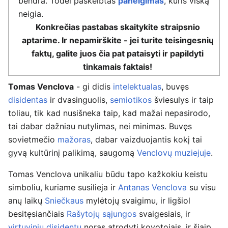
bendra. Todėl paskelbtas
paneigimas
, kuris viską
neigia.
Konkrečias pastabas skaitykite straipsnio
aptarime. Ir nepamirškite - jei turite teisingesnių
faktų, galite juos čia pat pataisyti ir papildyti
tinkamais faktais!
Tomas Venclova
- gi didis
intelektualas
, buvęs
disidentas
ir dvasinguolis,
semiotikos
šviesulys ir taip
toliau, tik kad nusišneka taip, kad mažai nepasirodo,
tai dabar dažniau nutylimas, nei minimas. Buvęs
sovietmečio
mažoras
, dabar vaizduojantis kokį tai
gyvą kultūrinį palikimą, saugomą
Venclovų muziejuje
.
Tomas Venclova unikaliu būdu tapo kažkokiu keistu
simboliu, kuriame susilieja ir
Antanas Venclova
su visu
anų laikų
Sniečkaus
mylėtojų svaigimu, ir ligšiol
besitęsiančiais
Rašytojų sąjungos
svaigesiais, ir
virtuvinių disidentų
noras atrodyti kovotojais, ir šiaip