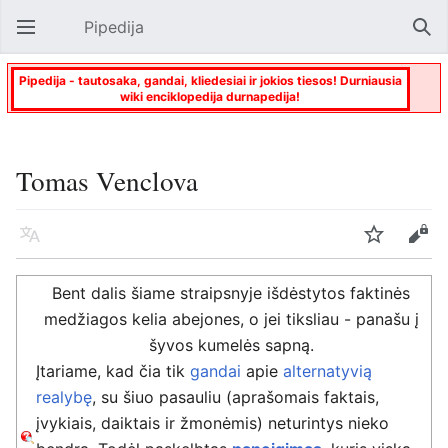
Pipedija
Atverti pagrindinį meniu
Paie
Pipedija - tautosaka, gandai, kliedesiai ir jokios tiesos! Durniausia
wiki enciklopedija durnapedija!
Tomas Venclova
Kalba
Stebėti
Keisti
Bent dalis šiame straipsnyje išdėstytos faktinės
medžiagos kelia abejones, o jei tiksliau - panašu į
šyvos kumelės sapną.
Įtariame, kad čia tik
gandai
apie
alternatyvią
realybę
, su šiuo pasauliu (aprašomais faktais,
įvykiais, daiktais ir žmonėmis) neturintys nieko