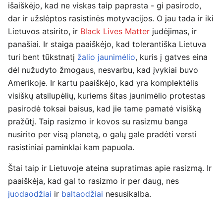
išaiškėjo, kad ne viskas taip paprasta - gi pasirodo,
dar ir užslėptos rasistinės motyvacijos. O jau tada ir iki
Lietuvos atsirito, ir
Black Lives Matter
judėjimas, ir
panašiai. Ir staiga paaiškėjo, kad tolerantiška Lietuva
turi bent tūkstnatį
žalio jaunimėlio
, kuris į gatves eina
dėl nužudyto žmogaus, nesvarbu, kad įvykiai buvo
Amerikoje. Ir kartu paaiškėjo, kad yra komplektėlis
visiškų atsilupėlių, kuriems šitas jaunimėlio protestas
pasirodė toksai baisus, kad jie tame pamatė visišką
pražūtį. Taip rasizmo ir kovos su rasizmu banga
nusirito per visą planetą, o galų gale pradėti versti
rasistiniai paminklai kam papuola.
Štai taip ir Lietuvoje ateina supratimas apie rasizmą. Ir
paaiškėja, kad gal to rasizmo ir per daug, nes
juodaodžiai
ir
baltaodžiai
nesusikalba.