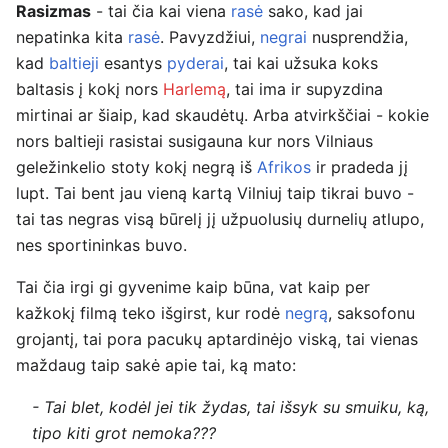
Rasizmas
- tai čia kai viena
rasė
sako, kad jai
nepatinka kita
rasė
. Pavyzdžiui,
negrai
nusprendžia,
kad
baltieji
esantys
pyderai
, tai kai užsuka koks
baltasis į kokį nors
Harlemą
, tai ima ir supyzdina
mirtinai ar šiaip, kad skaudėtų. Arba atvirkščiai - kokie
nors baltieji rasistai susigauna kur nors Vilniaus
geležinkelio stoty kokį negrą iš
Afrikos
ir pradeda jį
lupt. Tai bent jau vieną kartą Vilniuj taip tikrai buvo -
tai tas negras visą būrelį jį užpuolusių durnelių atlupo,
nes sportininkas buvo.
Tai čia irgi gi gyvenime kaip būna, vat kaip per
kažkokį filmą teko išgirst, kur rodė
negrą
, saksofonu
grojantį, tai pora pacukų aptardinėjo viską, tai vienas
maždaug taip sakė apie tai, ką mato:
- Tai blet, kodėl jei tik žydas, tai išsyk su smuiku, ką,
tipo kiti grot nemoka???