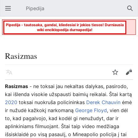
Pipedija
Atverti pagrindinį meniu
Paie
Pipedija - tautosaka, gandai, kliedesiai ir jokios tiesos! Durniausia
wiki enciklopedija durnapedija!
Rasizmas
Kalba
Stebėti
Keisti
Rasizmas
- ne toksai jau nekaltas dalykas, pasirodo,
kai išlenda visokie užspausti baimių reikalai. Štai kartą
2020
toksai nuokruša policininkas
Derek Chauvin
ėmė
ir nužudė kažkokį narkomaną
George Floyd
, vien dėl
to, kad pagalvojo, kad kodėl gi nenužudyt, dar ir
aplinkiniams filmuojant. Štai taip video medžiaga
išsisklaidė po visą pasaulį, o Mineapolio policija į tai