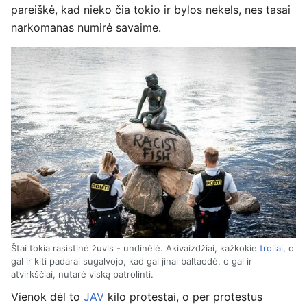
pareiškė, kad nieko čia tokio ir bylos nekels, nes tasai
narkomanas numirė savaime.
Štai tokia rasistinė žuvis - undinėlė. Akivaizdžiai, kažkokie
troliai
, o
gal ir kiti padarai sugalvojo, kad gal jinai baltaodė, o gal ir
atvirkščiai, nutarė viską patrolinti.
Vienok dėl to
JAV
kilo protestai, o per protestus