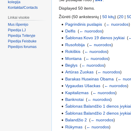
kolegija
Kontaktai/Contacts
Displayed 50 items.
Žiūrėti (50 ankstesnių |
50 kitų
) (
20
|
5
Linkai visokie
Pagrindinis puslapis
‎
(
← nuorodos
)
Mus išperėjo
Pipedija LJ
Delfis
‎
(
← nuorodos
)
Pipedija Tviteryje
Šablonas:Kovo 19 dienos įvykiai
‎
(
←
Pipedija Feisbuke
Rusofobija
‎
(
← nuorodos
)
Pipedijos forumas
Rokiškis
‎
(
← nuorodos
)
Montana
‎
(
← nuorodos
)
Bėglys
‎
(
← nuorodos
)
Artūras Zuokas
‎
(
← nuorodos
)
Barakas Huseinas Obama
‎
(
← nuo
Vygaudas Ušackas
‎
(
← nuorodos
)
Kapitalizmas
‎
(
← nuorodos
)
Banknotai
‎
(
← nuorodos
)
Šablonas:Balandžio 1 dienos įvykia
Šablonas:Balandžio 2 dienos įvykia
Balandžio 2
‎
(
← nuorodos
)
Rūkymas
‎
(
← nuorodos
)