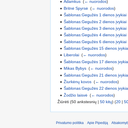
Adamkus
‎
(
← nuorodos
)
Britnė Spyrsė
‎
(
← nuorodos
)
Šablonas:Gegužės 1 dienos įvykiai
Šablonas:Gegužės 2 dienos įvykiai
Šablonas:Gegužės 3 dienos įvykiai
Šablonas:Gegužės 4 dienos įvykiai
Šablonas:Gegužės 6 dienos įvykiai
Šablonas:Gegužės 15 dienos įvykia
Liberolai
‎
(
← nuorodos
)
Šablonas:Gegužės 17 dienos įvykia
Mikas Bybys
‎
(
← nuorodos
)
Šablonas:Gegužės 21 dienos įvykia
Žiurkėnų kovos
‎
(
← nuorodos
)
Šablonas:Gegužės 22 dienos įvykia
Žodžio laisvė
‎
(
← nuorodos
)
Žiūrėti (50 ankstesnių |
50 kitų
) (
20
|
5
Privatumo politika
Apie Pipediją
Atsakomyb