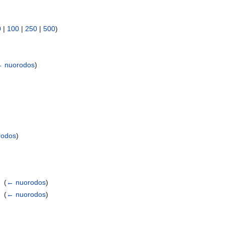
0
|
100
|
250
|
500
)
 nuorodos
)
rodos
)
i
‎
(
← nuorodos
)
i
‎
(
← nuorodos
)