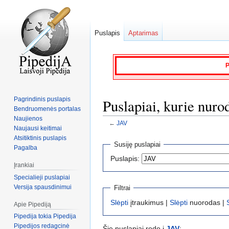
Puslapis
Aptarimas
P
Pagrindinis puslapis
Puslapiai, kurie nuro
Bendruomenės portalas
Naujienos
←
JAV
Naujausi keitimai
Atsitiktinis puslapis
Jump
Jump
Susiję puslapiai
Pagalba
to
to
Puslapis:
navigation
search
Įrankiai
Specialieji puslapiai
Versija spausdinimui
Filtrai
Slėpti
įtraukimus |
Slėpti
nuorodas |
Apie Pipediją
Pipedija tokia Pipedija
Pipedijos redagcinė
Šie puslapiai rodo į
JAV
: