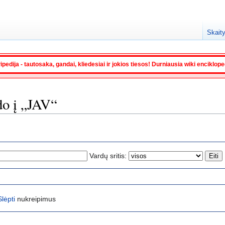
Skaity
ipedija - tautosaka, gandai, kliedesiai ir jokios tiesos! Durniausia wiki enciklop
do į „JAV“
Vardų sritis:
Slėpti
nukreipimus