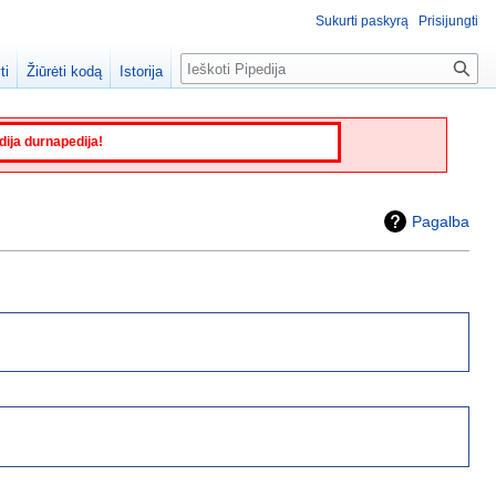
Sukurti paskyrą
Prisijungti
Paieška
ti
Žiūrėti kodą
Istorija
edija durnapedija!
Pagalba