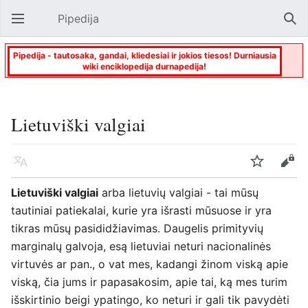
Pipedija
Atverti pagrindinį meniu
Paie
Pipedija - tautosaka, gandai, kliedesiai ir jokios tiesos! Durniausia
wiki enciklopedija durnapedija!
Lietuviški valgiai
Kalba
Stebėti
Keisti
Lietuviški valgiai
arba lietuvių valgiai - tai mūsų
tautiniai patiekalai, kurie yra išrasti mūsuose ir yra
tikras mūsų pasididžiavimas. Daugelis primityvių
marginalų galvoja, esą lietuviai neturi nacionalinės
virtuvės ar pan., o vat mes, kadangi žinom viską apie
viską, čia jums ir papasakosim, apie tai, ką mes turim
išskirtinio beigi ypatingo, ko neturi ir gali tik pavydėti