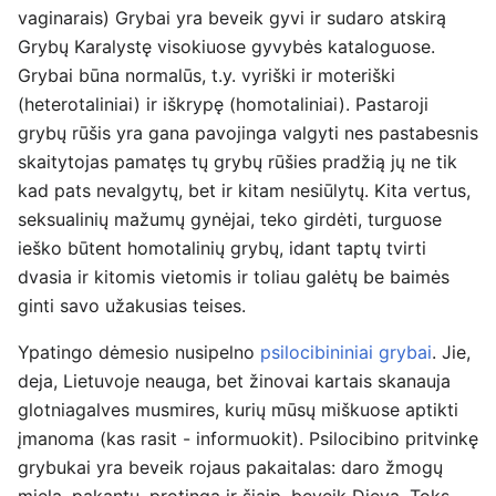
vaginarais) Grybai yra beveik gyvi ir sudaro atskirą
Grybų Karalystę visokiuose gyvybės kataloguose.
Grybai būna normalūs, t.y. vyriški ir moteriški
(heterotaliniai) ir iškrypę (homotaliniai). Pastaroji
grybų rūšis yra gana pavojinga valgyti nes pastabesnis
skaitytojas pamatęs tų grybų rūšies pradžią jų ne tik
kad pats nevalgytų, bet ir kitam nesiūlytų. Kita vertus,
seksualinių mažumų gynėjai, teko girdėti, turguose
ieško būtent homotalinių grybų, idant taptų tvirti
dvasia ir kitomis vietomis ir toliau galėtų be baimės
ginti savo užakusias teises.
Ypatingo dėmesio nusipelno
psilocibininiai grybai
. Jie,
deja, Lietuvoje neauga, bet žinovai kartais skanauja
glotniagalves musmires, kurių mūsų miškuose aptikti
įmanoma (kas rasit - informuokit). Psilocibino pritvinkę
grybukai yra beveik rojaus pakaitalas: daro žmogų