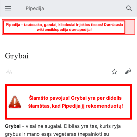
Pipedija
Atverti pagrindinį meniu
Paie
Pipedija - tautosaka, gandai, kliedesiai ir jokios tiesos! Durniausia
wiki enciklopedija durnapedija!
Grybai
Kalba
Stebėti
Keisti
Šlamšto pavojus! Grybai yra per didelis
šlamštas, kad Pipedija jį rekomenduotų!
Grybai
- visai ne augalai. Dibilas yra tas, kuris ryja
grybus ir mano esąs vegetaras (nepainioti su