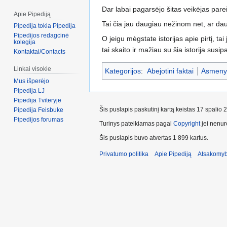
Dar labai pagarsėjo šitas veikėjas par
Apie Pipediją
Tai čia jau daugiau nežinom net, ar dau
Pipedija tokia Pipedija
Pipedijos redagcinė
O jeigu mėgstate istorijas apie pirtį, tai
kolegija
tai skaito ir mažiau su šia istorija sus
Kontaktai/Contacts
Linkai visokie
Kategorijos
:
Abejotini faktai
Asmeny
Mus išperėjo
Pipedija LJ
Pipedija Tviteryje
Šis puslapis paskutinį kartą keistas 17 spalio 
Pipedija Feisbuke
Pipedijos forumas
Turinys pateikiamas pagal
Copyright
jei nenuro
Šis puslapis buvo atvertas 1 899 kartus.
Privatumo politika
Apie Pipediją
Atsakomyb