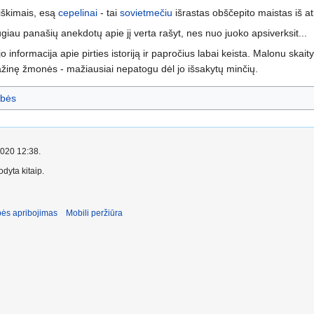
eiškimais, esą
cepelinai
- tai
sovietmečiu
išrastas obščepito maistas iš atl
giau panašių anekdotų apie jį verta rašyt, nes nuo juoko apsiverksit...
 jo informacija apie pirties istoriją ir papročius labai keista. Malonu skait
ipažinę žmonės - mažiausiai nepatogu dėl jo išsakytų minčių.
bės
2020 12:38.
dyta kitaip.
ės apribojimas
Mobili peržiūra