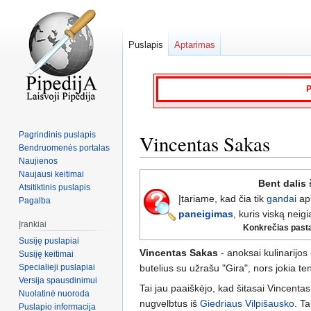
Puslapis
Aptarimas
P
Pagrindinis puslapis
Vincentas Sakas
Bendruomenės portalas
Naujienos
Naujausi keitimai
Jump
Jump
Bent dalis 
Atsitiktinis puslapis
to
to
Įtariame, kad čia tik
gandai
ap
Pagalba
navigation
search
paneigimas
, kuris viską neigi
Įrankiai
Konkrečias pastaba
Susiję puslapiai
Vincentas Sakas
- anoksai kulinarijos
Susiję keitimai
Specialieji puslapiai
butelius su užrašu "Gira", nors jokia t
Versija spausdinimui
Tai jau paaiškėjo, kad šitasai Vincentas
Nuolatinė nuoroda
nugvelbtus iš
Giedriaus Vilpišausko
. Ta
Puslapio informacija