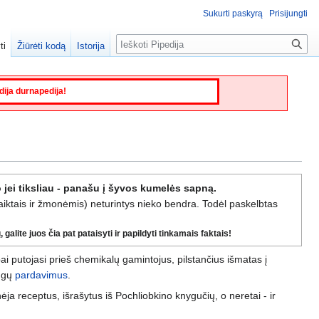
Sukurti paskyrą
Prisijungti
Paieška
ti
Žiūrėti kodą
Istorija
edija durnapedija!
 jei tiksliau - panašu į šyvos kumelės sapną.
daiktais ir žmonėmis) neturintys nieko bendra. Todėl paskelbtas
galite juos čia pat pataisyti ir papildyti tinkamais faktais!
ai putojasi prieš chemikalų gamintojus, pilstančius išmatas į
augų
pardavimus
.
ėja receptus, išrašytus iš Pochliobkino knygučių, o neretai - ir