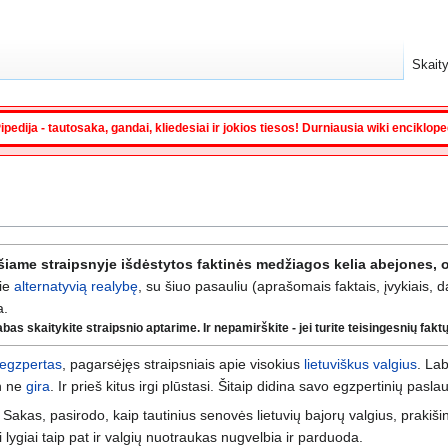
Skaity
ipedija - tautosaka, gandai, kliedesiai ir jokios tiesos! Durniausia wiki enciklop
šiame straipsnyje išdėstytos faktinės medžiagos kelia abejones, o
ie
alternatyvią realybę
, su šiuo pasauliu (aprašomais faktais, įvykiais, 
a.
s skaitykite straipsnio aptarime. Ir nepamirškite - jei turite teisingesnių faktų, 
egzpertas
, pagarsėjęs straipsniais apie visokius
lietuviškus valgius
. Lab
en ne
gira
. Ir prieš kitus irgi plūstasi. Šitaip didina savo egzpertinių pasl
 Sakas, pasirodo, kaip tautinius senovės lietuvių bajorų valgius, prakišin
i lygiai taip pat ir valgių nuotraukas nugvelbia ir parduoda.