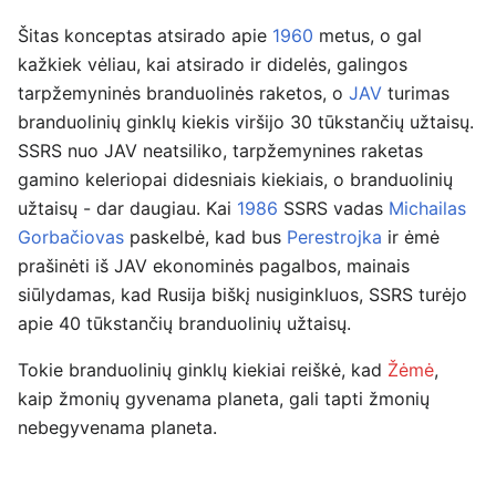
Šitas konceptas atsirado apie
1960
metus, o gal
kažkiek vėliau, kai atsirado ir didelės, galingos
tarpžemyninės branduolinės raketos, o
JAV
turimas
branduolinių ginklų kiekis viršijo 30 tūkstančių užtaisų.
SSRS nuo JAV neatsiliko, tarpžemynines raketas
gamino keleriopai didesniais kiekiais, o branduolinių
užtaisų - dar daugiau. Kai
1986
SSRS vadas
Michailas
Gorbačiovas
paskelbė, kad bus
Perestrojka
ir ėmė
prašinėti iš JAV ekonominės pagalbos, mainais
siūlydamas, kad Rusija biškį nusiginkluos, SSRS turėjo
apie 40 tūkstančių branduolinių užtaisų.
Tokie branduolinių ginklų kiekiai reiškė, kad
Žėmė
,
kaip žmonių gyvenama planeta, gali tapti žmonių
nebegyvenama planeta.