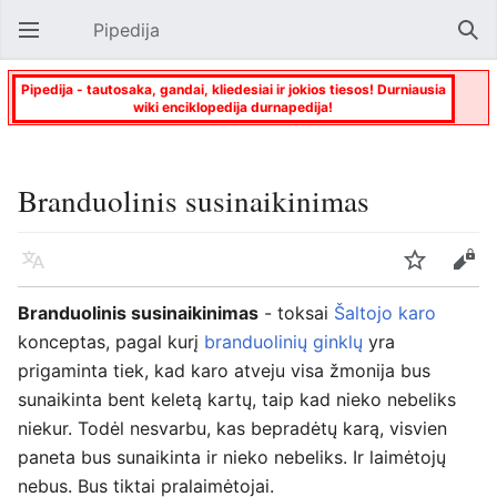
Pipedija
Atverti pagrindinį meniu
Paie
Pipedija - tautosaka, gandai, kliedesiai ir jokios tiesos! Durniausia
wiki enciklopedija durnapedija!
Branduolinis susinaikinimas
Kalba
Stebėti
Keisti
Branduolinis susinaikinimas
- toksai
Šaltojo karo
konceptas, pagal kurį
branduolinių ginklų
yra
prigaminta tiek, kad karo atveju visa žmonija bus
sunaikinta bent keletą kartų, taip kad nieko nebeliks
niekur. Todėl nesvarbu, kas bepradėtų karą, visvien
paneta bus sunaikinta ir nieko nebeliks. Ir laimėtojų
nebus. Bus tiktai pralaimėtojai.