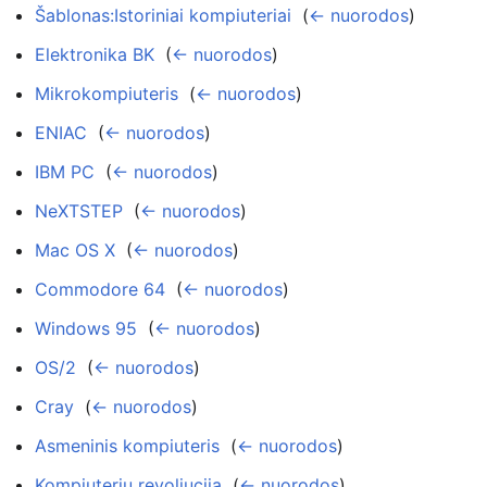
Šablonas:Istoriniai kompiuteriai
‎
(
← nuorodos
)
Elektronika BK
‎
(
← nuorodos
)
Mikrokompiuteris
‎
(
← nuorodos
)
ENIAC
‎
(
← nuorodos
)
IBM PC
‎
(
← nuorodos
)
NeXTSTEP
‎
(
← nuorodos
)
Mac OS X
‎
(
← nuorodos
)
Commodore 64
‎
(
← nuorodos
)
Windows 95
‎
(
← nuorodos
)
OS/2
‎
(
← nuorodos
)
Cray
‎
(
← nuorodos
)
Asmeninis kompiuteris
‎
(
← nuorodos
)
Kompiuterių revoliucija
‎
(
← nuorodos
)