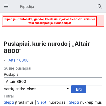
Pipedija
Atverti pagrindinį meniu
Paie
Pipedija - tautosaka, gandai, kliedesiai ir jokios tiesos! Durniausia
wiki enciklopedija durnapedija!
Puslapiai, kurie nurodo į „Altair
8800“
←
Altair 8800
Susiję puslapiai
Puslapis:
Vardų sritis:
Filtrai
Slėpti
įtraukimus |
Slėpti
nuorodas |
Slėpti
nukreipimus