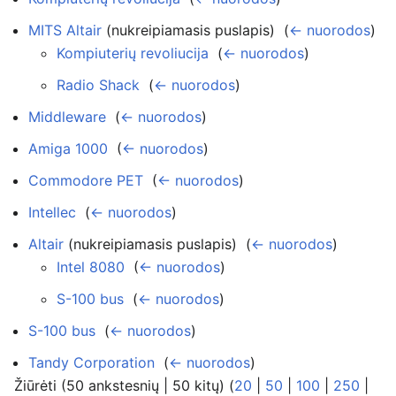
MITS Altair
(nukreipiamasis puslapis) ‎
(
← nuorodos
)
Kompiuterių revoliucija
‎
(
← nuorodos
)
Radio Shack
‎
(
← nuorodos
)
Middleware
‎
(
← nuorodos
)
Amiga 1000
‎
(
← nuorodos
)
Commodore PET
‎
(
← nuorodos
)
Intellec
‎
(
← nuorodos
)
Altair
(nukreipiamasis puslapis) ‎
(
← nuorodos
)
Intel 8080
‎
(
← nuorodos
)
S-100 bus
‎
(
← nuorodos
)
S-100 bus
‎
(
← nuorodos
)
Tandy Corporation
‎
(
← nuorodos
)
Žiūrėti (50 ankstesnių | 50 kitų) (
20
|
50
|
100
|
250
|