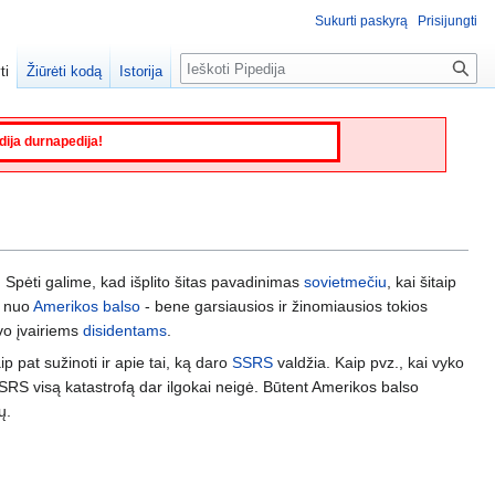
Sukurti paskyrą
Prisijungti
Paieška
ti
Žiūrėti kodą
Istorija
edija durnapedija!
. Spėti galime, kad išplito šitas pavadinimas
sovietmečiu
, kai šitaip
o nuo
Amerikos balso
- bene garsiausios ir žinomiausios tokios
vo įvairiems
disidentams
.
ip pat sužinoti ir apie tai, ką daro
SSRS
valdžia. Kaip pvz., kai vyko
RS visą katastrofą dar ilgokai neigė. Būtent Amerikos balso
ų.