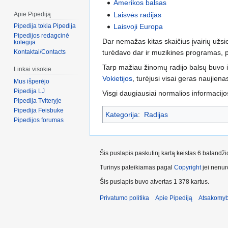
Amerikos balsas
Laisvės radijas
Apie Pipediją
Laisvoji Europa
Pipedija tokia Pipedija
Pipedijos redagcinė
Dar nemažas kitas skaičius įvairių užsi
kolegija
turėdavo dar ir muzikines programas, 
Kontaktai/Contacts
Tarp mažiau žinomų radijo balsų buvo ir
Linkai visokie
Vokietijos
, turėjusi visai geras naujiena
Mus išperėjo
Pipedija LJ
Visgi daugiausiai normalios informacijos
Pipedija Tviteryje
Pipedija Feisbuke
Kategorija
:
Radijas
Pipedijos forumas
Šis puslapis paskutinį kartą keistas 6 balandž
Turinys pateikiamas pagal
Copyright
jei nenuro
Šis puslapis buvo atvertas 1 378 kartus.
Privatumo politika
Apie Pipediją
Atsakomyb