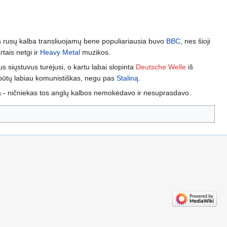
Iš rusų kalba transliuojamų bene populiariausia buvo
BBC
, nes šioji
rtais netgi ir
Heavy Metal
muzikos.
us siųstuvus turėjusi, o kartu labai slopinta
Deutsche Welle
iš
s būtų labiau komunistiškas, negu pas
Staliną
.
da - ničniekas tos anglų kalbos nemokėdavo ir nesuprasdavo.