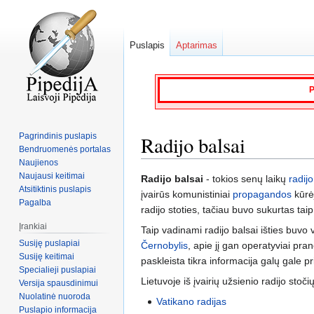
Puslapis
Aptarimas
P
Pagrindinis puslapis
Radijo balsai
Bendruomenės portalas
Naujienos
Naujausi keitimai
Jump
Jump
Radijo balsai
- tokios senų laikų
radijo
Atsitiktinis puslapis
to
to
įvairūs komunistiniai
propagandos
kūrėj
Pagalba
navigation
search
radijo stoties, tačiau buvo sukurtas tai
Įrankiai
Taip vadinami radijo balsai išties buvo
Susiję puslapiai
Černobylis
, apie jį gan operatyviai pr
Susiję keitimai
paskleista tikra informacija galų gale 
Specialieji puslapiai
Lietuvoje iš įvairių užsienio radijo st
Versija spausdinimui
Nuolatinė nuoroda
Vatikano radijas
Puslapio informacija