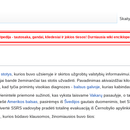
Skaity
ipedija - tautosaka, gandai, kliedesiai ir jokios tiesos! Durniausia wiki enciklop
 stotys
, kurios buvo užsienyje ir skirtos užgrobtų valstybių informavimui
ai bandė žeminančiai tas stotis užvadinti. Pavadinimas akivaizdžiai kil
p, kad tyčia primintų visokias diagnozes -
balsus galvoje
, kurias kabinda
 vienintelė priemonė sužinoti, kas vyksta laisvame
Vakarų
pasaulyje, o ta
anešė
Amerikos balsas
, pasirėmęs iš
Švedijos
gautais duomenimis, bet SS
privertė SSRS vadovybę pradėti totalinę evakuaciją iš Černobylio apylinki
očių, kurios būdavo klausomos, žinomiausios buvo šios: