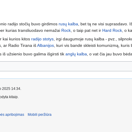
enio radijo stočių buvo girdimos
rusų kalba
, bet tą ne visi suprasdavo. 
per kurias transliuodavo nemažai
Rock
, o taip pat net ir
Hard Rock
, o ka
 kai kurios kitos
radijo stotys
, irgi daugumoje rusų kalba - pvz., silpnok
s, ar Radio Tirana iš
Albanijos
, kuri vis bandė skleisti komunizmą, kuri
 iš užsienio buvo galima išgirsti tik
anglų kalba
, o vat čia jau buvo bė
io 2025 14:34.
dyta kitaip.
ės apribojimas
Mobili peržiūra