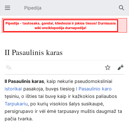
Pipedija
Atverti pagrindinį meniu
Paie
Pipedija - tautosaka, gandai, kliedesiai ir jokios tiesos! Durniausia
wiki enciklopedija durnapedija!
II Pasaulinis karas
Kalba
Stebėti
Keisti
II Pasaulinis karas
, kaip nekurie pseudomoksliniai
istorikai
pasakoja, buvęs tiesiog
I Pasaulinio karo
tęsiniu, o išties tai buvę kaip ir kažkokios paliaubos
Tarpukariu
, po kurių visokios šalys susikaupė,
persigrupavo ir vėl ėmė tarpusavy muštis daugmaž ta
pačia tvarka.