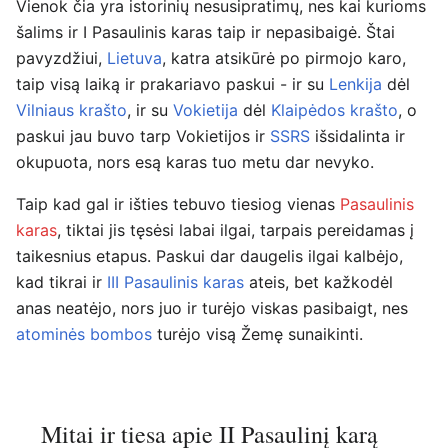
Vienok čia yra istorinių nesusipratimų, nes kai kurioms
šalims ir I Pasaulinis karas taip ir nepasibaigė. Štai
pavyzdžiui,
Lietuva
, katra atsikūrė po pirmojo karo,
taip visą laiką ir prakariavo paskui - ir su
Lenkija
dėl
Vilniaus krašto
, ir su
Vokietija
dėl
Klaipėdos krašto
, o
paskui jau buvo tarp Vokietijos ir
SSRS
išsidalinta ir
okupuota, nors esą karas tuo metu dar nevyko.
Taip kad gal ir išties tebuvo tiesiog vienas
Pasaulinis
karas
, tiktai jis tęsėsi labai ilgai, tarpais pereidamas į
taikesnius etapus. Paskui dar daugelis ilgai kalbėjo,
kad tikrai ir
III Pasaulinis karas
ateis, bet kažkodėl
anas neatėjo, nors juo ir turėjo viskas pasibaigt, nes
atominės bombos
turėjo visą Žemę sunaikinti.
Mitai ir tiesa apie II Pasaulinį karą