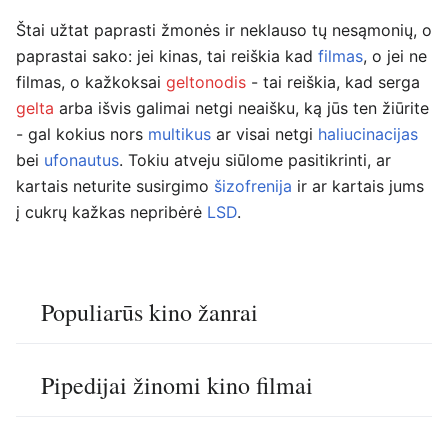
Štai užtat paprasti žmonės ir neklauso tų nesąmonių, o
paprastai sako: jei kinas, tai reiškia kad
filmas
, o jei ne
filmas, o kažkoksai
geltonodis
- tai reiškia, kad serga
gelta
arba išvis galimai netgi neaišku, ką jūs ten žiūrite
- gal kokius nors
multikus
ar visai netgi
haliucinacijas
bei
ufonautus
. Tokiu atveju siūlome pasitikrinti, ar
kartais neturite susirgimo
šizofrenija
ir ar kartais jums
į cukrų kažkas nepribėrė
LSD
.
Populiarūs kino žanrai
Pipedijai žinomi kino filmai