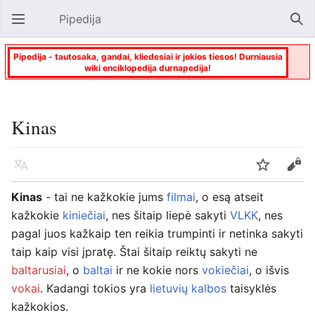
Pipedija
Atverti pagrindinį meniu
Paie
Pipedija - tautosaka, gandai, kliedesiai ir jokios tiesos! Durniausia
wiki enciklopedija durnapedija!
Kinas
Kalba
Stebėti
Keisti
Kinas
- tai ne kažkokie jums
filmai
, o esą atseit
kažkokie
kiniečiai
, nes šitaip liepė sakyti
VLKK
, nes
pagal juos kažkaip ten reikia trumpinti ir netinka sakyti
taip kaip visi įpratę. Štai šitaip reiktų sakyti ne
baltarusiai
, o
baltai
ir ne kokie nors
vokiečiai
, o išvis
vokai
. Kadangi tokios yra
lietuvių kalbos
taisyklės
kažkokios.