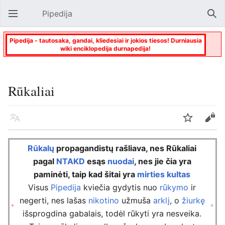
Pipedija
Atverti pagrindinį meniu
Paie
Pipedija - tautosaka, gandai, kliedesiai ir jokios tiesos! Durniausia
wiki enciklopedija durnapedija!
Rūkaliai
Kalba
Stebėti
Keisti
Rūkalų
propagandistų rašliava, nes Rūkaliai
pagal
NTAKD
esąs
nuodai
, nes jie čia yra
paminėti, taip kad šitai yra
mirties kultas
Visus
Pipedija
kviečia gydytis nuo
rūkymo
ir
negerti, nes lašas
nikotino
užmuša
arklį
, o
žiurkę
išsprogdina gabalais, todėl rūkyti yra nesveika.