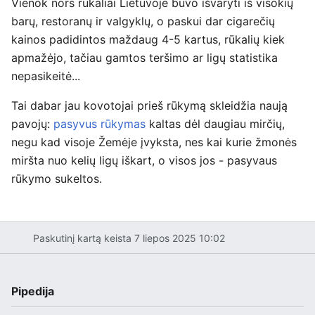
Vienok nors rūkaliai Lietuvoje buvo išvaryti iš visokių
barų, restoranų ir valgyklų, o paskui dar cigarečių
kainos padidintos maždaug 4-5 kartus, rūkalių kiek
apmažėjo, tačiau gamtos teršimo ar ligų statistika
nepasikeitė...
Tai dabar jau kovotojai prieš rūkymą skleidžia naują
pavojų:
pasyvus rūkymas
kaltas dėl daugiau mirčių,
negu kad visoje Žemėje įvyksta, nes kai kurie žmonės
miršta nuo kelių ligų iškart, o visos jos - pasyvaus
rūkymo sukeltos.
Paskutinį kartą keista 7 liepos 2025 10:02
Pipedija