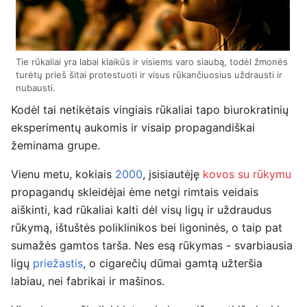
Tie rūkaliai yra labai klaikūs ir visiems varo siaubą, todėl žmonės
turėtų prieš šitai protestuoti ir visus rūkančiuosius uždrausti ir
nubausti.
Kodėl tai netikėtais vingiais rūkaliai tapo biurokratinių
eksperimentų aukomis ir visaip propagandiškai
žeminama grupe.
Vienu metu, kokiais
2000
, įsisiautėję
kovos su rūkymu
propagandų skleidėjai ėme netgi rimtais veidais
aiškinti, kad rūkaliai kalti dėl visų ligų ir uždraudus
rūkymą, ištuštės poliklinikos bei ligoninės, o taip pat
sumažės gamtos tarša. Nes esą rūkymas - svarbiausia
ligų
priežastis
, o cigarečių dūmai gamtą užteršia
labiau, nei fabrikai ir mašinos.