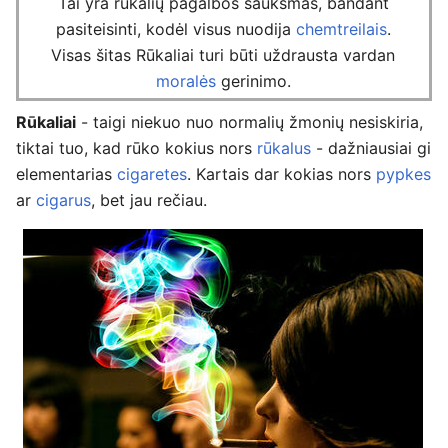
Tai yra
rūkalių
pagalbos šauksmas, bandant
pasiteisinti, kodėl visus nuodija
chemtreilais
.
Visas šitas Rūkaliai turi būti uždrausta vardan
moralės
gerinimo.
Rūkaliai
- taigi niekuo nuo normalių žmonių nesiskiria,
tiktai tuo, kad rūko kokius nors
rūkalus
- dažniausiai gi
elementarias
cigaretes
. Kartais dar kokias nors
pypkes
ar
cigarus
, bet jau rečiau.