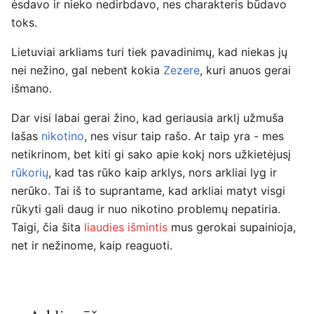
ėsdavo ir nieko nedirbdavo, nes charakteris būdavo
toks.
Lietuviai arkliams turi tiek pavadinimų, kad niekas jų
nei nežino, gal nebent kokia
Zezere
, kuri anuos gerai
išmano.
Dar visi labai gerai žino, kad geriausia arklį užmuša
lašas
nikotino
, nes visur taip rašo. Ar taip yra - mes
netikrinom, bet kiti gi sako apie kokį nors užkietėjusį
rūkorių
, kad tas rūko kaip arklys, nors arkliai lyg ir
nerūko. Tai iš to suprantame, kad arkliai matyt visgi
rūkyti gali daug ir nuo nikotino problemų nepatiria.
Taigi, čia šita
liaudies išmintis
mus gerokai supainioja,
net ir nežinome, kaip reaguoti.