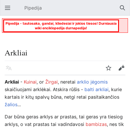
Pipedija
Atverti pagrindinį meniu
Paie
Pipedija - tautosaka, gandai, kliedesiai ir jokios tiesos! Durniausia
wiki enciklopedija durnapedija!
Arkliai
Kalba
Stebėti
Keisti
Arkliai
-
Kuinai
, or
Žirgai
, neretai
arklio jėgomis
skaičiuojami arklėkai. Atskira rūšis -
balti arkliai
, kurie
kartais ir kitų spalvų būna, netgi retai pasitaikančios
žalios
...
Dar būna geras arklys ar prastas, tai geras yra tiesiog
arklys, o vat prastas tai vadindavosi
bambizas
, nes tik