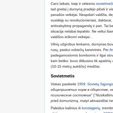
Caro laikais, kaip ir vėlesniu
sovietmeč
tad greitai į durnyną pradėjo plūsti ir v
panašūs veikėjai. Neapdairi valdžia, de
susidėję su revoliucionieriais, daktarai,
antivalsybinę propagandą ir pan. Tai ba
situacija nelabai tepakito. Ne veltui š
valdžios ieškomi veikėjai...
Vilnių užgrobus lenkams, durnynas buvo
rusų, paskui vokiečių kareivinės. Per
An
padegamosiomis bombomis ir ilgai stovė
kam betiko: buvo išlikusios tik apatinių
(10-15 metrų aukščio) medžiai.
Sovietmetis
Viskas pasikeitė
1959
:
Sovietų Sąjungo
общепринятых норм в обществе, не
психическое состояние
" ("
Nusikaltim
prieš komunizmą, matyt akivaizdžiai n
Paleidus kalinius iš
konslagerių
, tremti