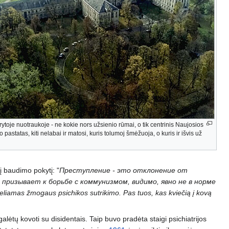
rytoje nuotraukoje - ne kokie nors užsienio rūmai, o tik centrinis Naujosios
 pastatas, kiti nelabai ir matosi, kuris tolumoj šmėžuoja, o kuris ir išvis už
į baudimo pokytį: "
Преступление - это отклонение от
призывает к борьбе с коммунизмом, видимо, явно не в норме
eliamas žmogaus psichikos sutrikimo. Pas tuos, kas kviečią į kovą
 galėtų kovoti su disidentais. Taip buvo pradėta staigi psichiatrijos