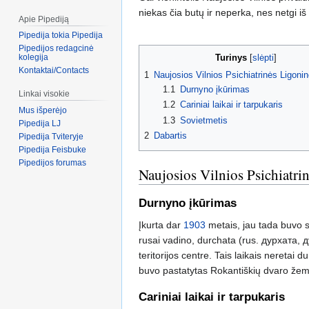
niekas čia butų ir neperka, nes netgi iš
Apie Pipediją
Pipedija tokia Pipedija
Pipedijos redagcinė
Turinys
kolegija
Kontaktai/Contacts
1
Naujosios Vilnios Psichiatrinės Ligoninė
1.1
Durnyno įkūrimas
Linkai visokie
1.2
Cariniai laikai ir tarpukaris
Mus išperėjo
1.3
Sovietmetis
Pipedija LJ
2
Dabartis
Pipedija Tviteryje
Pipedija Feisbuke
Pipedijos forumas
Naujosios Vilnios Psichiatrin
Durnyno įkūrimas
Įkurta dar
1903
metais, jau tada buvo sk
rusai vadino, durchata (rus. дурхата, 
teritorijos centre. Tais laikais nereta
buvo pastatytas Rokantiškių dvaro žemė
Cariniai laikai ir tarpukaris