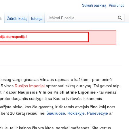
Sukurti paskyrą
Prisijungti
Paieška
ti
Žiūrėti kodą
Istorija
edija durnapedija!
 tiesiog vargingiausias Vilniaus rajonas, o kažkam - pramoninė
š 5 visos
Rusijos Imperijai
aptarnauti skirtų durnynų. Tai gavosi taip,
at ir dabar
Naujosios Vilnios Psichiatrinė Ligoninė
- tai vienas
pretenduojantis susilyginti su Kauno tvirtovės liekanomis.
epažįsta nieko, kas čia gyventų, ir tik retais atvejais žino kokį nors
 bent 10 kartų rečiau, nei
Šiauliuose
,
Rokiškyje
,
Panevėžyje
ar
niuje, tai ir kainos čia yra kitos, gerokai mažesnės. Kitą vertus,