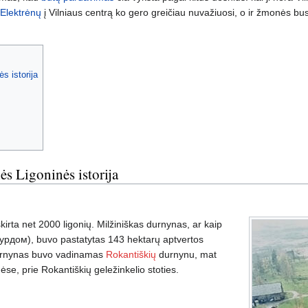
Elektrėnų
į Vilniaus centrą ko gero greičiau nuvažiuosi, o ir žmonės bus
s istorija
ės Ligoninės istorija
irta net 2000 ligonių. Milžiniškas durnynas, ar kaip
дурдом), buvo pastatytas 143 hektarų aptvertos
i durnynas buvo vadinamas
Rokantiškių
durnynu, mat
se, prie Rokantiškių geležinkelio stoties.