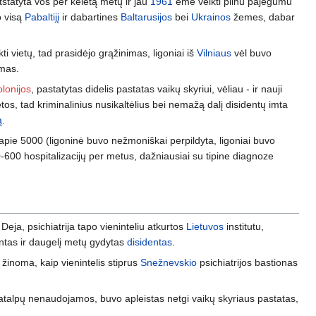
atstatyta vos per keletą metų ir jau
1961
ėmė veikti pilnu pajėgumu
o visą
Pabaltijį
ir dabartines
Baltarusijos
bei
Ukrainos
žemes, dabar
kti vietų, tad prasidėjo grąžinimas, ligoniai iš
Vilniaus
vėl buvo
imas.
olonijos
, pastatytas didelis pastatas vaikų skyriui, vėliau - ir nauji
tos, tad kriminalinius nusikaltėlius bei nemažą dalį disidentų imta
ą
.
pie 5000 (ligoninė buvo nežmoniškai perpildyta, ligoniai buvo
-600 hospitalizacijų per metus, dažniausiai su tipine diagnoze
Deja, psichiatrija tapo vieninteliu atkurtos
Lietuvos
institutu,
dintas ir daugelį metų gydytas
disidentas
.
i žinoma, kaip vienintelis stiprus
Snežnevskio
psichiatrijos bastionas
 patalpų nenaudojamos, buvo apleistas netgi vaikų skyriaus pastatas,