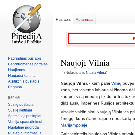
Puslapis
Aptarimas
P
Pagrindinis puslapis
Naujoji Vilnia
Bendruomenės portalas
Naujienos
(Nukreipta iš
Nauja Vilnia
)
Naujausi keitimai
Atsitiktinis puslapis
Jump
Jump
Naujoji Vilnia
- kam palei
Vilnių
buvęs 
Pagalba
to
to
zona, bet visiems labiausiai žinoma dė
navigation
search
kad per visą imperiją tik du ar tris toki
Įrankiai
didžiausių imperinės Rusijos architekt
Susiję puslapiai
Susiję keitimai
Visokie valdininkai Naująją Vilnią vis pri
Specialieji puslapiai
žmogų, kuris šiame rajone nors kartą bu
Versija spausdinimui
Marijampolėje
.
Nuolatinė nuoroda
Puslapio informacija
Gal vienintelis Naujosios Vilnios priva