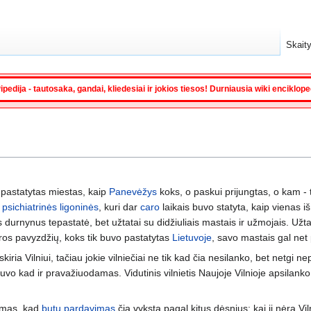
Skaity
ipedija - tautosaka, gandai, kliedesiai ir jokios tiesos! Durniausia wiki enciklop
pastatytas miestas, kaip
Panevėžys
koks, o paskui prijungtas, o kam -
l
psichiatrinės ligoninės
, kuri dar
caro
laikais buvo statyta, kaip vienas i
us durnynus tepastatė, bet užtatai su didžiuliais mastais ir užmojais. Užt
ūros pavyzdžių, koks tik buvo pastatytas
Lietuvoje
, savo mastais gal net 
skiria Vilniui, tačiau jokie vilniečiai ne tik kad čia nesilanko, bet netgi n
vo kad ir pravažiuodamas. Vidutinis vilnietis Naujoje Vilnioje apsilanko
lumas, kad
butų pardavimas
čia vyksta pagal kitus dėsnius: kai ji nėra Vil