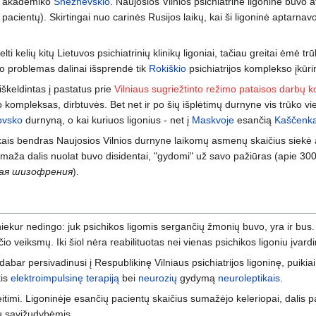
akademiko
Snežnevskio
. Naujosios Vilnios psichiatrinė ligoninė buvo 
 pacientų). Skirtingai nuo carinės Rusijos laikų, kai ši ligoninė aptarnav
i kelių kitų Lietuvos psichiatrinių klinikų ligoniai, tačiau greitai ėmė trū
mo problemas dalinai išsprendė tik
Rokiškio
psichiatrijos komplekso įkūr
škeldintas į pastatus prie
Vilniaus sugriežtinto režimo pataisos darbų k
o kompleksas, dirbtuvės. Bet net ir po šių išplėtimų durnyne vis trūko vie
ovsko
durnyną, o kai kuriuos ligonius - net į
Maskvoje
esančią
Kaščenk
kais bendras Naujosios Vilnios durnyne laikomų asmenų skaičius siekė a
nemaža dalis nuolat buvo disidentai, "gydomi" už savo pažiūras (apie 300
ая шизофрения
).
 niekur nedingo: juk psichikos ligomis sergančių žmonių buvo, yra ir bus. 
o veiksmų. Iki šiol nėra reabilituotas nei vienas psichikos ligoniu įvar
 dabar persivadinusi į Respublikinę Vilniaus psichiatrijos ligoninę, puikia
tis
elektroimpulsinę terapiją
bei
neurozių
gydymą
neuroleptikais
.
aeitimi. Ligoninėje esančių pacientų skaičius sumažėjo keleriopai, dalis
ų savižudybėmis.