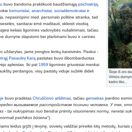
iu
buvo bandoma praktikuoti baudžiamąją
psichiatriją
,
isokie
komunistai
,
anarchistai
,
socialdemokratai
ir
ja, nepasirūpino med. personalo politine atranka, tad
 seselės, sanitarai ėmė maištauti, skleisti visokią
igėsi keliais ligoninės vadovybės nušalinimais, tačiau
iame durnyne slapstomi bei įdarbinami buvo ir carinės
 uždarytas, jame įrengtos lenkų kareivinės. Paskui -
trąjį Pasaulinį Karą
pastatas buvo išbombarduotas
jo apleistas. Iki pat
1959
ligoninės griuvėsiai menkai
 aukštų perdangos, visų pastatų viduje sužėlė dideli
Šioje iš oro da
Vilnios durnyno
kadro liko...
je
buvo pradėtas
Chruščiovo
atšilimas
, tačiau
gensekas
įvardino esmin
редко вызываемое расстройством психики человека. У тех, кто 
as - tai nukrypimas nuo bendrai priimtų visuomenės normų, neretai suk
enormali psichikos būsena
").
niams leidus grįžti į tėvynę, sovietų valdžiai prireikė kitų metodų, kuriais