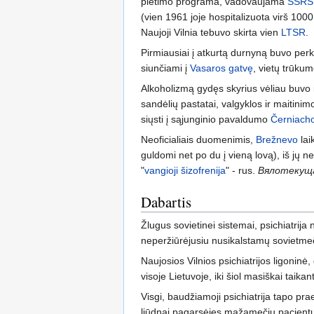
plėtimo programa, vadovaujama
SSRS
(vien 1961 joje hospitalizuota virš 1000
Naujoji Vilnia tebuvo skirta vien
LTSR
.
Pirmiausiai į atkurtą durnyną buvo perkelt
siunčiami į
Vasaros gatvę
, vietų trūku
Alkoholizmą gydęs skyrius vėliau buvo i
sandėlių pastatai, valgyklos ir maitinim
siųsti į sąjunginio pavaldumo
Černiach
Neoficialiais duomenimis,
Brežnevo
lai
guldomi net po du į vieną lovą), iš jų 
"
vangioji šizofrenija
" - rus.
Вялотекущ
Dabartis
Žlugus sovietinei sistemai, psichiatrija
neperžiūrėjusiu nusikalstamų sovietmeči
Naujosios Vilnios psichiatrijos ligoninė,
visoje Lietuvoje, iki šiol masiškai taikan
Visgi, baudžiamoji psichiatrija tapo pr
liūdnai pagarsėjęs mažamečių pacient