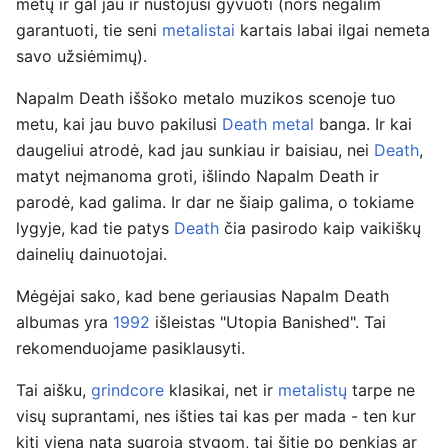
metų ir gal jau ir nustojusi gyvuoti (nors negalim
garantuoti, tie seni
metalistai
kartais labai ilgai nemeta
savo užsiėmimų).
Napalm Death iššoko metalo muzikos scenoje tuo
metu, kai jau buvo pakilusi
Death metal
banga. Ir kai
daugeliui atrodė, kad jau sunkiau ir baisiau, nei
Death
,
matyt neįmanoma groti, išlindo Napalm Death ir
parodė, kad galima. Ir dar ne šiaip galima, o tokiame
lygyje, kad tie patys
Death
čia pasirodo kaip vaikiškų
dainelių dainuotojai.
Mėgėjai sako, kad bene geriausias Napalm Death
albumas yra
1992
išleistas "Utopia Banished". Tai
rekomenduojame pasiklausyti.
Tai aišku,
grindcore
klasikai, net ir
metalistų
tarpe ne
visų suprantami, nes išties tai kas per mada - ten kur
kiti vieną natą sugroja stygom, tai šitie po penkias ar