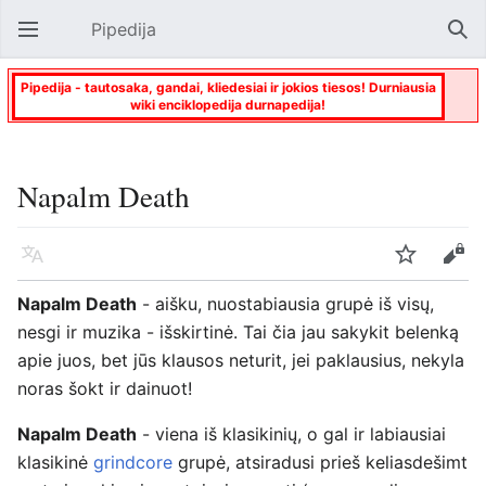
Pipedija
Atverti pagrindinį meniu
Paie
Pipedija - tautosaka, gandai, kliedesiai ir jokios tiesos! Durniausia
wiki enciklopedija durnapedija!
Napalm Death
Kalba
Stebėti
Keisti
Napalm Death
- aišku, nuostabiausia grupė iš visų,
nesgi ir muzika - išskirtinė. Tai čia jau sakykit belenką
apie juos, bet jūs klausos neturit, jei paklausius, nekyla
noras šokt ir dainuot!
Napalm Death
- viena iš klasikinių, o gal ir labiausiai
klasikinė
grindcore
grupė, atsiradusi prieš keliasdešimt