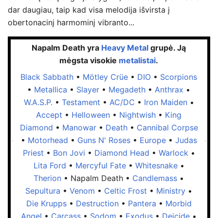
dar daugiau, taip kad visa melodija išvirsta į
obertonacinį harmominį vibranto...
Napalm Death yra
Heavy Metal
grupė. Ją
mėgsta visokie
metalistai
.
Black Sabbath
•
Mötley Crüe
•
DIO
•
Scorpions
•
Metallica
•
Slayer
•
Megadeth
•
Anthrax
•
W.A.S.P.
•
Testament
•
AC/DC
•
Iron Maiden
•
Accept
•
Helloween
•
Nightwish
•
King
Diamond
•
Manowar
•
Death
•
Cannibal Corpse
•
Motorhead
•
Guns N' Roses
•
Europe
•
Judas
Priest
•
Bon Jovi
•
Diamond Head
•
Warlock
•
Lita Ford
•
Mercyful Fate
•
Whitesnake
•
Therion
•
Napalm Death
•
Candlemass
•
Sepultura
•
Venom
•
Celtic Frost
•
Ministry
•
Die Krupps
•
Destruction
•
Pantera
•
Morbid
Angel
•
Carcass
•
Sodom
•
Exodus
•
Deicide
•