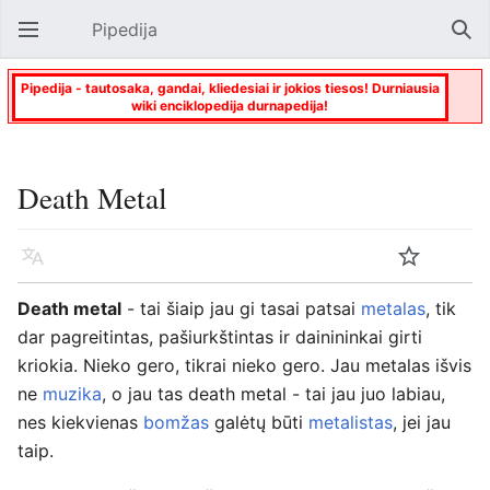
Pipedija
Atverti pagrindinį meniu
Paie
Pipedija - tautosaka, gandai, kliedesiai ir jokios tiesos! Durniausia
wiki enciklopedija durnapedija!
Death Metal
Kalba
Stebėti
Keisti
Death metal
- tai šiaip jau gi tasai patsai
metalas
, tik
dar pagreitintas, pašiurkštintas ir dainininkai girti
kriokia. Nieko gero, tikrai nieko gero. Jau metalas išvis
ne
muzika
, o jau tas death metal - tai jau juo labiau,
nes kiekvienas
bomžas
galėtų būti
metalistas
, jei jau
taip.