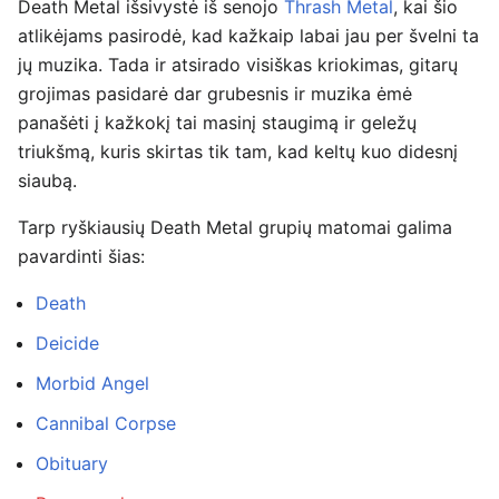
Death Metal išsivystė iš senojo
Thrash Metal
, kai šio
atlikėjams pasirodė, kad kažkaip labai jau per švelni ta
jų muzika. Tada ir atsirado visiškas kriokimas, gitarų
grojimas pasidarė dar grubesnis ir muzika ėmė
panašėti į kažkokį tai masinį staugimą ir geležų
triukšmą, kuris skirtas tik tam, kad keltų kuo didesnį
siaubą.
Tarp ryškiausių Death Metal grupių matomai galima
pavardinti šias:
Death
Deicide
Morbid Angel
Cannibal Corpse
Obituary