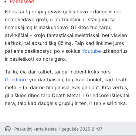
Possessed
Išties tai tų grupių gyvas galas buvo - daugelis net
nemokėdavo groti, o po triukšmu ir staugimu tą
nemokėjimą ir maskuodavo. Gi kitos tuo tarpu
atvirkščiai - krojo fantastiškai meistriškai, bet visvien
kažkokį tai absurdišką ūžimą. Taip kad linkime jums
patiems pasikapstyti po visokius
Youtube
užkaborius
ir pasiieškoti ko nors gero.
Tai ką čia dar kalbėt, tai dar nebent koks nors
Grindcore
yra dar baisiau, taip kad žinokit, kad death
metal - tai dar ne blogiausia, kas gali būt. Kitą vertus,
gi aiškios ribos tarp Death Metal ir Grindcore išties tai
nėra, taip kad daugelis grupių ir ten, ir ten visai tinka.
Paskutinį kartą keista 1 gegužės 2025 21:07