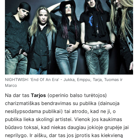
NIGHTWISH: 'End Of An Era' - Jukka, Emppu, Tarja, Tuomas ir
Marco
Na dar tas
Tarjos
(operinio balso turėtojos)
charizmatiškas bendravimas su publika (dainuoja
nesišypsodama publikai) tai atrodo, kad ne ji, o
publika lieka skolingi artistei. Vienok jos kaukimas
būdavo toksai, kad niekas daugiau jokioje grupėje jai
neprilygo. Ir aišku, dar tas jos įprotis kas kiekvieną