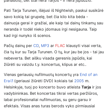
panašios), bet štai nėra Tarjos - ir nėra įspūdžio.
Pati Tarja Turunen, išėjusi iš Nightwish, paskui susikūrė
savo kokią tai grupelę, bet čia kilo kita bėda -
dainuoja gerai ir gražiai, ale kaip tai dainų tinkamų sau
neranda ir todėl nieko įdomaus irgi nesigauna. Taip
kad irgi nunyko iš scenos.
Pačių dainų per
CD
,
MP3
ar
FLAC
klausyti visai verta,
čia tų kur su Tarja Turunen. O tų, kur jau be jos - tai jau
nebeverta. Bet aišku visada geresnis įspūdis, kai
žiūrėti su vaizdu t.y. koncertus, klipus ar etc..
Vienas geriausių nufilmuotų koncertų yra
End of an
Era
(geriausi žiūrėti DVD) kokiais tai
2005
m.
Helsinkyje, tuoj po koncerto buvo atleista
Tarja
ir jos
vadybininkas. Bet koncertas tikrai vertas peržiūros,
labai profesionaliai nufilmuotas, su geru garsu ir
efektais. Visas anas turas berods vyko pirmiausiai