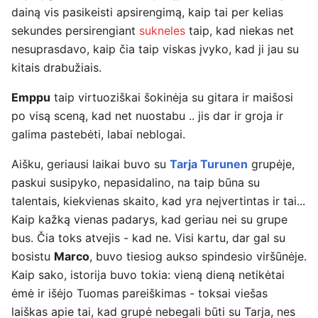
dainą vis pasikeisti apsirengimą, kaip tai per kelias
sekundes persirengiant
sukneles
taip, kad niekas net
nesuprasdavo, kaip čia taip viskas įvyko, kad ji jau su
kitais drabužiais.
Emppu
taip virtuoziškai šokinėja su gitara ir maišosi
po visą sceną, kad net nuostabu .. jis dar ir groja ir
galima pastebėti, labai neblogai.
Aišku, geriausi laikai buvo su
Tarja Turunen
grupėje,
paskui susipyko, nepasidalino, na taip būna su
talentais, kiekvienas skaito, kad yra neįvertintas ir tai...
Kaip kažką vienas padarys, kad geriau nei su grupe
bus. Čia toks atvejis - kad ne. Visi kartu, dar gal su
bosistu
Marco
, buvo tiesiog aukso spindesio viršūnėje.
Kaip sako, istorija buvo tokia: vieną dieną netikėtai
ėmė ir išėjo Tuomas pareiškimas - toksai viešas
laiškas apie tai, kad grupė nebegali būti su Tarja, nes