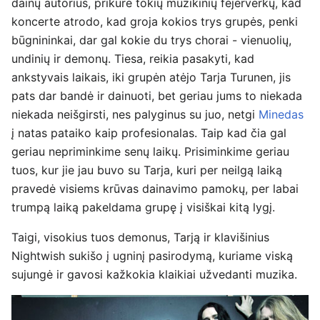
dainų autorius, prikūrė tokių muzikinių fejerverkų, kad
koncerte atrodo, kad groja kokios trys grupės, penki
būgnininkai, dar gal kokie du trys chorai - vienuolių,
undinių ir demonų. Tiesa, reikia pasakyti, kad
ankstyvais laikais, iki grupėn atėjo Tarja Turunen, jis
pats dar bandė ir dainuoti, bet geriau jums to niekada
niekada neišgirsti, nes palyginus su juo, netgi
Minedas
į natas pataiko kaip profesionalas. Taip kad čia gal
geriau nepriminkime senų laikų. Prisiminkime geriau
tuos, kur jie jau buvo su Tarja, kuri per neilgą laiką
pravedė visiems krūvas dainavimo pamokų, per labai
trumpą laiką pakeldama grupę į visiškai kitą lygį.
Taigi, visokius tuos demonus, Tarją ir klavišinius
Nightwish sukišo į ugninį pasirodymą, kuriame viską
sujungė ir gavosi kažkokia klaikiai užvedanti muzika.