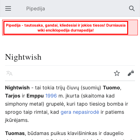
Pipedija
Atverti pagrindinį meniu
Paie
Pipedija - tautosaka, gandai, kliedesiai ir jokios tiesos! Durniausia
wiki enciklopedija durnapedija!
Nightwish
Kalba
Stebėti
Keisti
Nightwish
- tai tokia trijų čiuvų (suomių)
Tuomo
,
Tarjos
ir
Emppu
1996
m. įkurta (skaitoma kad
simphony metal) grupelė, kuri tapo tiesiog bomba ir
sprogo taip rimtai, kad
gera nepasirodė
ir patiems
įkūrėjams.
Tuomas
, būdamas puikus klavišininkas ir daugelio