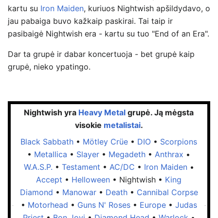
kartu su
Iron Maiden
, kuriuos Nightwish apšildydavo, o
jau pabaiga buvo kažkaip paskirai. Tai taip ir
pasibaigė Nightwish era - kartu su tuo "End of an Era".
Dar ta grupė ir dabar koncertuoja - bet grupė kaip
grupė, nieko ypatingo.
Nightwish yra
Heavy Metal
grupė. Ją mėgsta
visokie
metalistai
.
Black Sabbath
•
Mötley Crüe
•
DIO
•
Scorpions
•
Metallica
•
Slayer
•
Megadeth
•
Anthrax
•
W.A.S.P.
•
Testament
•
AC/DC
•
Iron Maiden
•
Accept
•
Helloween
•
Nightwish
•
King
Diamond
•
Manowar
•
Death
•
Cannibal Corpse
•
Motorhead
•
Guns N' Roses
•
Europe
•
Judas
Priest
•
Bon Jovi
•
Diamond Head
•
Warlock
•