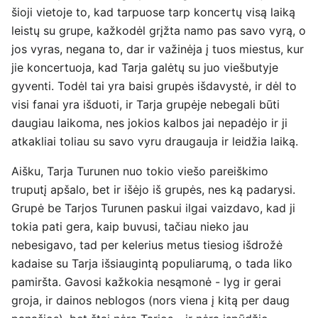
šioji vietoje to, kad tarpuose tarp koncertų visą laiką
leistų su grupe, kažkodėl grįžta namo pas savo vyrą, o
jos vyras, negana to, dar ir važinėja į tuos miestus, kur
jie koncertuoja, kad Tarja galėtų su juo viešbutyje
gyventi. Todėl tai yra baisi grupės išdavystė, ir dėl to
visi fanai yra išduoti, ir Tarja grupėje nebegali būti
daugiau laikoma, nes jokios kalbos jai nepadėjo ir ji
atkakliai toliau su savo vyru draugauja ir leidžia laiką.
Aišku, Tarja Turunen nuo tokio viešo pareiškimo
truputį apšalo, bet ir išėjo iš grupės, nes ką padarysi.
Grupė be Tarjos Turunen paskui ilgai vaizdavo, kad ji
tokia pati gera, kaip buvusi, tačiau nieko jau
nebesigavo, tad per kelerius metus tiesiog išdrožė
kadaise su Tarja išsiaugintą populiarumą, o tada liko
pamiršta. Gavosi kažkokia nesąmonė - lyg ir gerai
groja, ir dainos neblogos (nors viena į kitą per daug