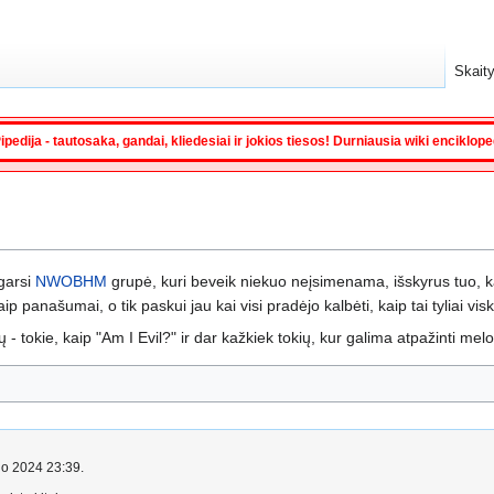
Skaity
ipedija - tautosaka, gandai, kliedesiai ir jokios tiesos! Durniausia wiki enciklop
garsi
NWOBHM
grupė, kuri beveik niekuo neįsimenama, išskyrus tuo, k
aip panašumai, o tik paskui jau kai visi pradėjo kalbėti, kaip tai tyliai vis
okie, kaip "Am I Evil?" ir dar kažkiek tokių, kur galima atpažinti melodi
čio 2024 23:39.