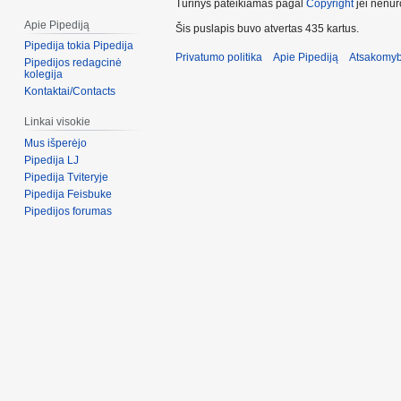
Turinys pateikiamas pagal
Copyright
jei nenuro
Apie Pipediją
Šis puslapis buvo atvertas 435 kartus.
Pipedija tokia Pipedija
Privatumo politika
Apie Pipediją
Atsakomyb
Pipedijos redagcinė
kolegija
Kontaktai/Contacts
Linkai visokie
Mus išperėjo
Pipedija LJ
Pipedija Tviteryje
Pipedija Feisbuke
Pipedijos forumas