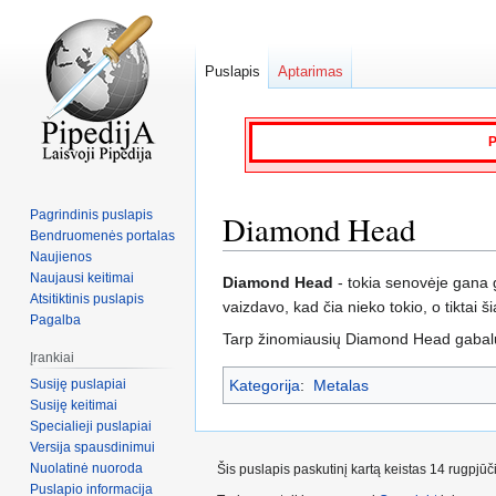
Puslapis
Aptarimas
P
Pagrindinis puslapis
Diamond Head
Bendruomenės portalas
Naujienos
Naujausi keitimai
Jump
Jump
Diamond Head
- tokia senovėje gana 
Atsitiktinis puslapis
to
to
vaizdavo, kad čia nieko tokio, o tiktai ši
Pagalba
navigation
search
Tarp žinomiausių Diamond Head gabalų - t
Įrankiai
Susiję puslapiai
Kategorija
:
Metalas
Susiję keitimai
Specialieji puslapiai
Versija spausdinimui
Nuolatinė nuoroda
Šis puslapis paskutinį kartą keistas 14 rugpjū
Puslapio informacija