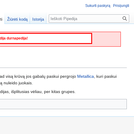
Sukurti paskyrą
Prisijungti
Paieška
ti
Žiūrėti kodą
Istorija
edija durnapedija!
ad visą krūvą jos gabalų paskui pergrojo
Metallica
, kuri paskui
ką nuleido juokais.
jas, išplitusias vėliau, per kitas grupes.