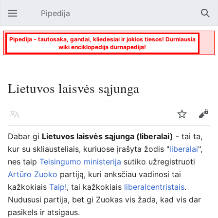
Pipedija
Atverti pagrindinį meniu
Paie
Pipedija - tautosaka, gandai, kliedesiai ir jokios tiesos! Durniausia
wiki enciklopedija durnapedija!
Lietuvos laisvės sąjunga
Kalba
Stebėti
Keisti
Dabar gi
Lietuvos laisvės sąjunga (liberalai)
- tai ta,
kur su skliausteliais, kuriuose įrašyta žodis "
liberalai
",
nes taip
Teisingumo ministerija
sutiko užregistruoti
Artūro Zuoko
partiją, kuri anksčiau vadinosi tai
kažkokiais
Taip!
, tai kažkokiais
liberalcentristais
.
Nudususi partija, bet gi Zuokas vis žada, kad vis dar
pasikels ir atsigaus.