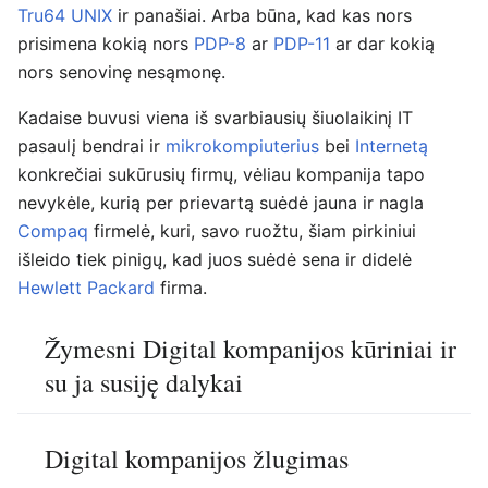
Tru64 UNIX
ir panašiai. Arba būna, kad kas nors
prisimena kokią nors
PDP-8
ar
PDP-11
ar dar kokią
nors senovinę nesąmonę.
Kadaise buvusi viena iš svarbiausių šiuolaikinį IT
pasaulį bendrai ir
mikrokompiuterius
bei
Internetą
konkrečiai sukūrusių firmų, vėliau kompanija tapo
nevykėle, kurią per prievartą suėdė jauna ir nagla
Compaq
firmelė, kuri, savo ruožtu, šiam pirkiniui
išleido tiek pinigų, kad juos suėdė sena ir didelė
Hewlett Packard
firma.
Žymesni Digital kompanijos kūriniai ir
su ja susiję dalykai
Digital kompanijos žlugimas