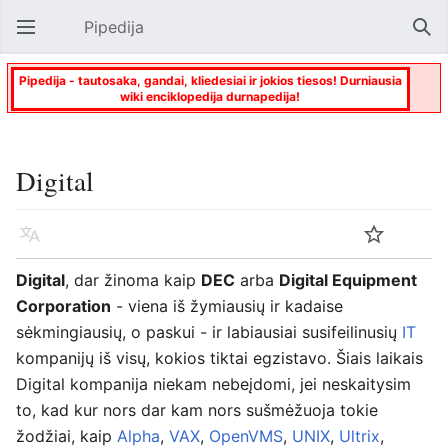
Pipedija
Atverti pagrindinį meniu
Paie
Pipedija - tautosaka, gandai, kliedesiai ir jokios tiesos! Durniausia
wiki enciklopedija durnapedija!
Digital
Kalba
Stebėti
Keisti
Digital
, dar žinoma kaip
DEC
arba
Digital Equipment
Corporation
- viena iš žymiausių ir kadaise
sėkmingiausių, o paskui - ir labiausiai susifeilinusių
IT
kompanijų iš visų, kokios tiktai egzistavo. Šiais laikais
Digital kompanija niekam nebeįdomi, jei neskaitysim
to, kad kur nors dar kam nors sušmėžuoja tokie
žodžiai, kaip
Alpha
,
VAX
,
OpenVMS
,
UNIX
,
Ultrix
,