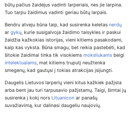
būtų pačius žaidėjus vadinti larperiais, nes jie larpina.
Tuo tarpu žaidimus vadinti geriau būtų larpais.
Bendru atveju būna taip, kad susirenka keletas
nerdų
ar
gykų
, kurie susigalvoja žaidimo taisykles ir paskui
žaidžia kažkokias istorijas, vieni kitiems pasakodami,
kaip kas vyksta. Būna smagu, bet reikia pastebėti, kad
šitokie žaidimai tinka tik visokiems
moksliukams
beigi
intelektualams
, mat kitiems truputį neužtenka
smegenų, kad gautųsi į tokias atrakcijas įsijungti.
Daugelis Lietuvos larperių vieni kitus kažkiek pažįsta
arba bent jau turi tarpusavio pažįstamų. Taigi, šimtai jų
susirenka į kokį nors
Lituanicon
ar panašų
suvažiavimą, kur dalinasi daugeliu naujovių.