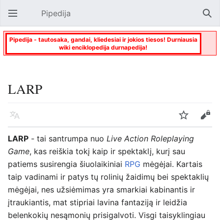
Pipedija
Atverti pagrindinį meniu
Paie
Pipedija - tautosaka, gandai, kliedesiai ir jokios tiesos! Durniausia
wiki enciklopedija durnapedija!
LARP
Kalba
Stebėti
Keisti
LARP
- tai santrumpa nuo
Live Action Roleplaying
Game
, kas reiškia tokį kaip ir spektaklį, kurį sau
patiems susirengia šiuolaikiniai
RPG
mėgėjai. Kartais
taip vadinami ir patys tų rolinių žaidimų bei spektaklių
mėgėjai, nes užsiėmimas yra smarkiai kabinantis ir
įtraukiantis, mat stipriai lavina fantaziją ir leidžia
belenkokių nesąmonių prisigalvoti. Visgi taisyklingiau