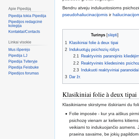
Bendru atveju indukuotosioms psicho
Apie Pipediją
pseudohaliucinacijomis
ir
haliucinacijo
Pipedija tokia Pipedija
Pipedijos redagcinė
kolegija
Kontaktai/Contacts
Turinys
Linkai visokie
1
Klasikiniai folie à deux tipai
2
Indukuotųjų psichozių rūšys
Mus išperėjo
Pipedija LJ
2.1
Reaktyvinis paranojinis kliedėji
Pipedija Tviteryje
2.2
Reaktyvinės kliedesinės psicho
Pipedija Feisbuke
2.3
Indukuoti reaktyviniai paranoidai
Pipedijos forumas
3
Dar žr.
Klasikiniai folie à deux tipai
Klasikiniame skirstyme išskiriami du fol
Folie imposée - kur yra aiškus pirmi
psichozę vienam ar keliems kitiems 
veikiami to indukuojančio asmens. Je
praeina savaime, be jokių papildomų