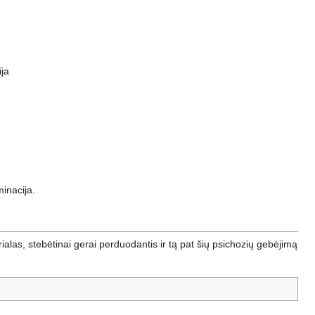
ija
minacija.
ialas, stebėtinai gerai perduodantis ir tą pat šių psichozių gebėjimą