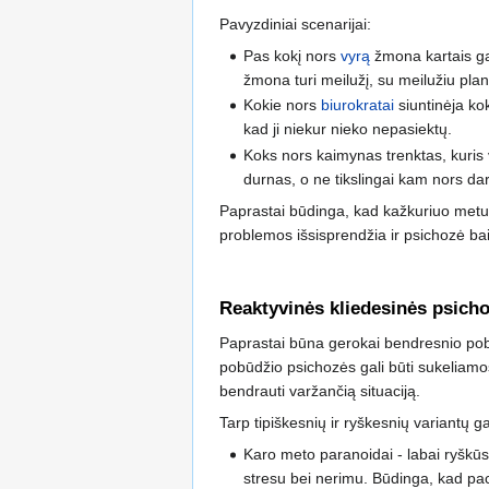
Pavyzdiniai scenarijai:
Pas kokį nors
vyrą
žmona kartais gal 
žmona turi meilužį, su meilužiu planuo
Kokie nors
biurokratai
siuntinėja koki
kad ji niekur nieko nepasiektų.
Koks nors kaimynas trenktas, kuris vi
durnas, o ne tikslingai kam nors da
Paprastai būdinga, kad kažkuriuo metu
problemos išsisprendžia ir psichozė bai
Reaktyvinės kliedesinės psich
Paprastai būna gerokai bendresnio pobūdž
pobūdžio psichozės gali būti sukeliamos
bendrauti varžančią situaciją.
Tarp tipiškesnių ir ryškesnių variantų g
Karo meto paranoidai - labai ryškūs i
stresu bei nerimu. Būdinga, kad paci