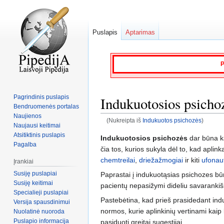
Puslapis
Aptarimas
P
Pagrindinis puslapis
Indukuotosios psicho
Bendruomenės portalas
Naujienos
(Nukreipta iš
Indukuotos psichozės
)
Naujausi keitimai
Atsitiktinis puslapis
Jump
Jump
Indukuotosios psichozės
dar būna k
Pagalba
to
to
čia tos, kurios sukyla dėl to, kad aplinka
navigation
search
chemtreilai
,
driežažmogiai
ir kiti
ufonau
Įrankiai
Susiję puslapiai
Paprastai į indukuotąsias psichozes bū
Susiję keitimai
pacientų nepasižymi dideliu savarankišk
Specialieji puslapiai
Pastebėtina, kad prieš prasidedant indu
Versija spausdinimui
normos, kurie aplinkinių vertinami kaip 
Nuolatinė nuoroda
Puslapio informacija
pasiduoti greitai sugestijai.