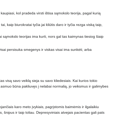
i kaupiasi, kol pradeda virsti ištisa sąmokslo teorija, pagal kurią
tai, kaip biurokratai tyčia jai kliūtis daro ir tyčia rezga viską taip,
iai sąmokslo teorijas ima kurti, nors gal tas kaimynas tiesiog šiaip
ai persisuka smegenys ir viskas visai ima sunkėti, arba
s visą savo veiklą sieja su savo kliedesiais. Kai kurios tokio
d asmuo būna pakliuvęs į nelabai normalią, jo veiksmus ir galimybes
uojančiais karo meto įvykiais, pagrįstomis baimėmis ir ilgalaikiu
 šnipus ir taip toliau. Depresyviniais atvejais pacientas gali pats