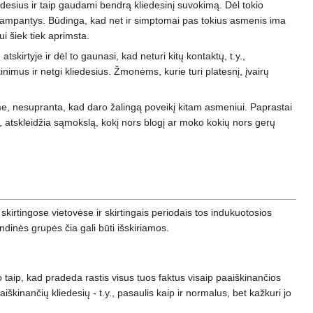
desius ir taip gaudami bendrą kliedesinį suvokimą. Dėl tokio
tampantys. Būdinga, kad net ir simptomai pas tokius asmenis ima
ui šiek tiek aprimsta.
kirtyje ir dėl to gaunasi, kad neturi kitų kontaktų, t.y.,
kinimus ir netgi kliedesius. Žmonėms, kurie turi platesnį, įvairų
ime, nesupranta, kad daro žalingą poveikį kitam asmeniui. Paprastai
ą, atskleidžia sąmokslą, kokį nors blogį ar moko kokių nors gerų
kirtingose vietovėse ir skirtingais periodais tos indukuotosios
dinės grupės čia gali būti išskiriamos.
sto taip, kad pradeda rastis visus tuos faktus visaip paaiškinančios
iškinančių kliedesių - t.y., pasaulis kaip ir normalus, bet kažkuri jo