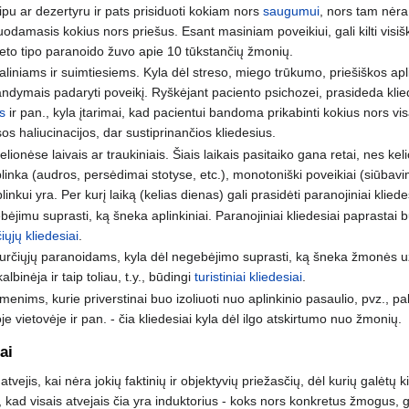
ipu ar dezertyru ir pats prisiduoti kokiam nors
saugumui
, nors tam nėra
zduodamasis kokius nors priešus. Esant masiniam poveikiui, gali kilti vis
meto tipo paranoido žuvo apie 10 tūkstančių žmonių.
liniams ir suimtiesiems. Kyla dėl streso, miego trūkumo, priešiškos apli
ymais padaryti poveikį. Ryškėjant paciento psichozei, prasideda kliedes
s
ir pan., kyla įtarimai, kad pacientui bandoma prikabinti kokius nors vi
os haliucinacijos, dar sustiprinančios kliedesius.
kelionėse laivais ar traukiniais. Šiais laikais pasitaiko gana retai, nes k
plinka (audros, persėdimai stotyse, etc.), monotoniški poveikiai (siūbav
plinkui yra. Per kurį laiką (kelias dienas) gali prasidėti paranojiniai kliede
bėjimu suprasti, ką šneka aplinkiniai. Paranojiniai kliedesiai paprastai b
iųjų kliedesiai
.
i kurčiųjų paranoidams, kyla dėl negebėjimo suprasti, ką šneka žmonės už
lbinėja ir taip toliau, t.y., būdingi
turistiniai kliedesiai
.
asmenims, kurie priverstinai buo izoliuoti nuo aplinkinio pasaulio, pvz.,
vietovėje ir pan. - čia kliedesiai kyla dėl ilgo atskirtumo nuo žmonių.
ai
vejis, kai nėra jokių faktinių ir objektyvių priežasčių, dėl kurių galėtų ki
, kad visais atvejais čia yra induktorius - koks nors konkretus žmogus, 