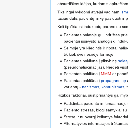
absurdiškas idėjas, kuriomis apkrečiam
Tikslingai vykdomi atvejai vadinami
sme
tačiau dalis pacientų linkę pasiduoti i
Keli tipiškiausi indukuotų paranoidų sce
Pacientas palatoje guli pririštas pri
pacientui išsivysto analogiški induku
Šeimoje yra kliedintis ir ribotai hal
tik kiek švelnesnėje formoje.
Pacientas pakliūna į piktybinę
sektą
(pseudohaliucinacijas), kliedėti visok
Pacientas pakliūna į
MMM
ar pana
Pacientas pakliūna į
propagandinę
a
variantų -
nacizmas
,
komunizmas
, 
Rizikos faktoriai, sustiprinantys galim
Padidintas paciento imlumas naujo
Paciento stresas, blogi santykiai s
Stresą ir nuovargį keliantys faktoria
Alternatyvios informacijos trūkumas 