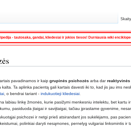
Skaity
ipedija - tautosaka, gandai, kliedesiai ir jokios tiesos! Durniausia wiki enciklop
zės
artais pavadinamos ir kaip
grupinės psichozės
arba dar
reaktyvinės
 kalta. Ta aplinka pacientą gali kartais davesti iki to, kad jis jau ims nesk
tai
, o bendrai tariant -
indukuotieji kliedesiai
.
na labiau linkę žmonės, kurie pasižymi menkesniu intelektu, bet kartu
umu, pasiduoda įtaigai ir saviįtaigai, tačiau įprastame gyvenime, nesan
kuotąjai psichozei ir netgi prieš atsirandant jos sukėlėjams, pas paci
keistumai, polinkiai daryti nesąmones, pernelyg vulgariai linksmintis ir 