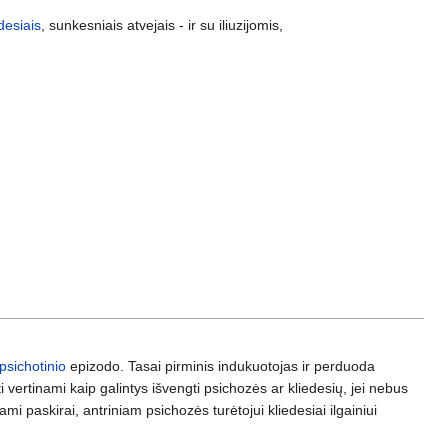
desiais
, sunkesniais atvejais - ir su iliuzijomis,
psichotinio
epizodo. Tasai pirminis indukuotojas ir perduoda
vertinami kaip galintys išvengti psichozės ar kliedesių, jei nebus
i paskirai, antriniam psichozės turėtojui kliedesiai ilgainiui