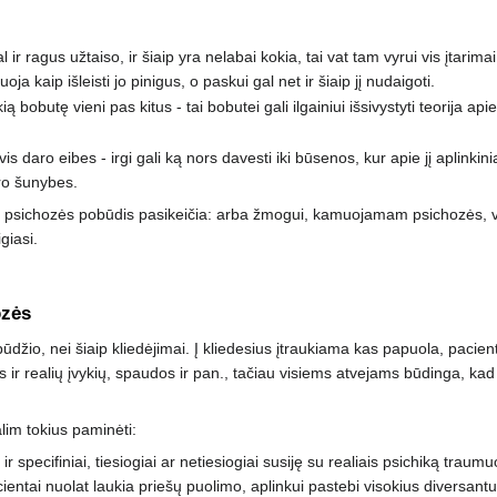
ir ragus užtaiso, ir šiaip yra nelabai kokia, tai vat tam vyrui vis įtarima
ja kaip išleisti jo pinigus, o paskui gal net ir šiaip jį nudaigoti.
ą bobutę vieni pas kitus - tai bobutei gali ilgainiui išsivystyti teorija apie 
s daro eibes - irgi gali ką nors davesti iki būsenos, kur apie jį aplinkin
ro šunybes.
 psichozės pobūdis pasikeičia: arba žmogui, kamuojamam psichozės, vis
giasi.
ozės
io, nei šiaip kliedėjimai. Į kliedesius įtraukiama kas papuola, pacienta
 ir realių įvykių, spaudos ir pan., tačiau visiems atvejams būdinga, ka
alim tokius paminėti:
r specifiniai, tiesiogiai ar netiesiogiai susiję su realiais psichiką traum
entai nuolat laukia priešų puolimo, aplinkui pastebi visokius diversantus,