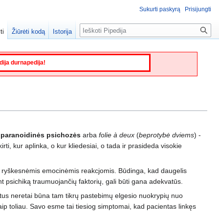
Sukurti paskyrą
Prisijungti
Paieška
ti
Žiūrėti kodą
Istorija
edija durnapedija!
 paranoidinės psichozės
arba
folie à deux
(
beprotybė dviems
) -
irti, kur aplinka, o kur kliedesiai, o tada ir prasideda visokie
 ir ryškesnėmis emocinėmis reakcjomis. Būdinga, kad daugelis
t psichiką traumuojančių faktorių, gali būti gana adekvatūs.
entus neretai būna tam tikrų pastebimų elgesio nuokrypių nuo
taip toliau. Savo esme tai tiesiog simptomai, kad pacientas linkęs