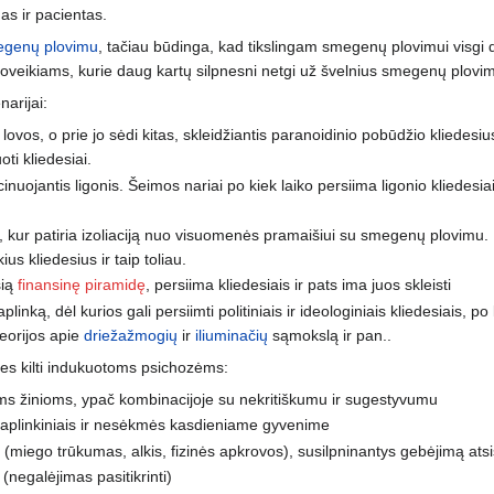
as ir pacientas.
genų plovimu
, tačiau būdinga, kad tikslingam smegenų plovimui visgi
r poveikiams, kurie daug kartų silpnesni netgi už švelnius smegenų plov
narijai:
e lovos, o prie jo sėdi kitas, skleidžiantis paranoidinio pobūdžio kliedes
oti kliedesiai.
iucinuojantis ligonis. Šeimos nariai po kiek laiko persiima ligonio kliedes
, kur patiria izoliaciją nuo visuomenės pramaišiui su smegenų plovimu. 
ius kliedesius ir taip toliau.
šią
finansinę piramidę
, persiima kliedesiais ir pats ima juos skleisti
plinką, dėl kurios gali persiimti politiniais ir ideologiniais kliedesiais,
teorijos apie
driežažmogių
ir
iliuminačių
sąmokslą ir pan..
ybes kilti indukuotoms psichozėms:
ms žinioms, ypač kombinacijoje su nekritiškumu ir sugestyvumu
u aplinkiniais ir nesėkmės kasdieniame gyvenime
i (miego trūkumas, alkis, fizinės apkrovos), susilpninantys gebėjimą atsisp
(negalėjimas pasitikrinti)