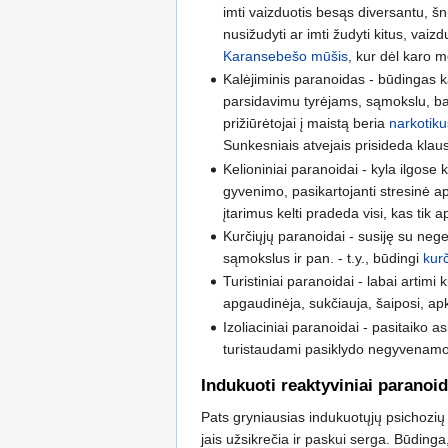
imti vaizduotis besąs diversantu, šn
nusižudyti ar imti žudyti kitus, vai
Karansebešo mūšis
, kur dėl karo 
Kalėjiminis paranoidas - būdingas ka
parsidavimu tyrėjams, sąmokslu, band
prižiūrėtojai į maistą beria
narkotiku
Sunkesniais atvejais prisideda klaus
Kelioniniai paranoidai - kyla ilgose 
gyvenimo, pasikartojanti stresinė a
įtarimus kelti pradeda visi, kas tik a
Kurčiųjų paranoidai - susiję su nege
sąmokslus ir pan. - t.y., būdingi
kurč
Turistiniai paranoidai - labai artim
apgaudinėja, sukčiauja, šaiposi, apka
Izoliaciniai paranoidai - pasitaiko 
turistaudami pasiklydo negyvenamoje 
Indukuoti reaktyviniai paranoid
Pats gryniausias indukuotųjų psichozių at
jais užsikrečia ir paskui serga. Būdinga