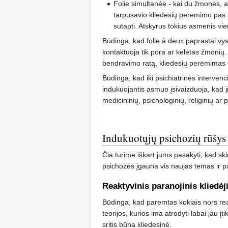
Folie simultanée - kai du žmonės, a
tarpusavio kliedesių perėmimo pas 
sutapti. Atskyrus tokius asmenis vien
Būdinga, kad folie à deux paprastai vyst
kontaktuoja tik pora ar keletas žmonių. K
bendravimo ratą, kliedesių perėmimas
Būdinga, kad iki psichiatrinės interven
indukuojantis asmuo įsivaizduoja, kad j
medicininių, psichologinių, religinių ar 
Indukuotųjų psichozių rūšys
Čia turime iškart jums pasakyti, kad sk
psichozės įgauna vis naujas temas ir pa
Reaktyvinis paranojinis kliedė
Būdinga, kad paremtas kokiais nors rea
teorijos, kurios ima atrodyti labai jau į
sritis būna kliedesinė.