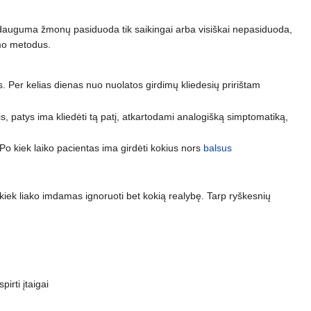
 dauguma žmonų pasiduoda tik saikingai arba visiškai nepasiduoda,
imo metodus.
ius. Per kelias dienas nuo nuolatos girdimų kliedesių pririštam
iais, patys ima kliedėti tą patį, atkartodami analogišką simptomatiką,
Po kiek laiko pacientas ima girdėti kokius nors
balsus
 po kiek liako imdamas ignoruoti bet kokią realybę. Tarp ryškesnių
irti įtaigai