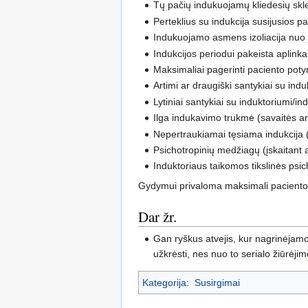
Tų pačių indukuojamų kliedesių skle
Perteklius su indukcija susijusios p
Indukuojamo asmens izoliacija nuo 
Indukcijos periodui pakeista aplinka
Maksimaliai pagerinti paciento potyr
Artimi ar draugiški santykiai su ind
Lytiniai santykiai su induktoriumi/in
Ilga indukavimo trukmė (savaitės ar m
Nepertraukiamai tęsiama indukcija (
Psichotropinių medžiagų (įskaitant a
Induktoriaus taikomos tikslinės psi
Gydymui privaloma maksimali paciento izo
Dar žr.
Gan ryškus atvejis, kur nagrinėjamo
užkrėsti, nes nuo to serialo žiūrėjim
Kategorija
:
Susirgimai