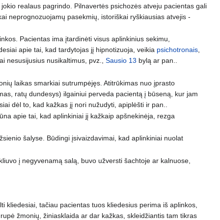
 jokio realaus pagrindo. Pilnavertės psichozės atveju pacientas gali
iškai neprognozuojamų pasekmių, istoriškai ryškiausias atvejis -
nkos. Pacientas ima įtardinėti visus aplinkinius sekimu,
iai apie tai, kad tardytojas jį hipnotizuoja, veikia
psichotronais
,
sai nesusijusius nusikaltimus, pvz.,
Sausio 13
bylą ar pan..
elionių laikas smarkiai sutrumpėjęs. Atitrūkimas nuo įprasto
imas, ratų dundesys) ilgainiui perveda pacientą į būseną, kur jam
siai dėl to, kad kažkas jį nori nužudyti, apiplėšti ir pan..
ūna apie tai, kad aplinkiniai jį kažkaip apšnekinėja, rezga
sienio šalyse. Būdingi įsivaizdavimai, kad aplinkiniai nuolat
 pakliuvo į negyvenamą salą, buvo užversti šachtoje ar kalnuose,
lti kliedesiai, tačiau pacientas tuos kliedesius perima iš aplinkos,
grupė žmonių, žiniasklaida ar dar kažkas, skleidžiantis tam tikras