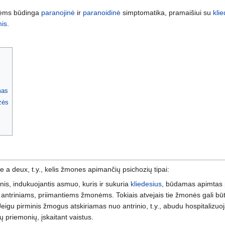
zėms būdinga
paranojinė
ir
paranoidinė
simptomatika, pramaišiui su
klie
mis
.
mas
zės
ie a deux, t.y., kelis žmones apimančių psichozių tipai:
nis, indukuojantis asmuo, kuris ir sukuria
kliedesius
, būdamas apimtas
antriniams, priimantiems žmonėms. Tokiais atvejais tie žmonės gali būti 
igu pirminis žmogus atskiriamas nuo antrinio, t.y., abudu hospitalizuojam
 priemonių, įskaitant vaistus.