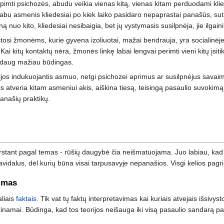
pimti psichozės, abudu veikia vienas kitą, vienas kitam perduodami klie
abu asmenis kliedesiai po kiek laiko pasidaro nepaprastai panašūs, su
ą nuo kito, kliedesiai nesibaigia, bet jų vystymasis susilpnėja, jie ilgaini
osi žmonėms, kurie gyvena izoliuotai, mažai bendrauja, yra socialinėje ats
ai kitų kontaktų nėra, žmonės linkę labai lengvai perimti vieni kitų įsiti
 daug mažiau būdingas.
cijos indukuojantis asmuo, netgi psichozei aprimus ar susilpnėjus sava
is atveria kitam asmeniui akis, aiškina tiesą, teisingą pasaulio suvokim
panašių praktikų.
irstant pagal temas - rūšių daugybė čia neišmatuojama. Juo labiau, kad s
vidalus, dėl kurių būna visai tarpusavyje nepanašios. Visgi kelios pagrin
jimas
liais
faktais
. Tik vat tų faktų interpretavimas kai kuriais atvejais išsivy
tikinamai. Būdinga, kad tos teorijos neišauga iki visą pasaulio sandarą paa