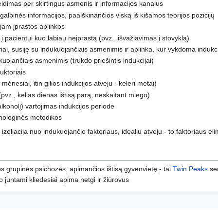
idimas per skirtingus asmenis ir informacijos kanalus
agalbinės informacijos, paaiškinančios viską iš kišamos teorijos pozicijų
jam įprastos aplinkos
 į pacientui kuo labiau neįprastą (pvz., išvažiavimas į stovyklą)
iai, susiję su indukuojančiais asmenimis ir aplinka, kur vykdoma indukc
ukuojančiais asmenimis (trukdo priešintis indukcijai)
duktoriais
ėnesiai, itin gilios indukcijos atveju - keleri metai)
pvz., kelias dienas ištisą parą, neskaitant miego)
lkoholį) vartojimas indukcijos periode
chologinės metodikos
liacija nuo indukuojančio faktoriaus, idealiu atveju - to faktoriaus eli
s grupinės psichozės, apimančios ištisą gyvenvietę - tai
Twin Peaks
ser
o juntami kliedesiai apima netgi ir žiūrovus