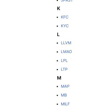
K
KFC
KYC
L
LLVM
LMAO
LPL
LTP
M
MAP
MB
MILF