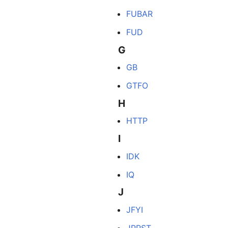
FUBAR
FUD
G
GB
GTFO
H
HTTP
I
IDK
IQ
J
JFYI
JPRST