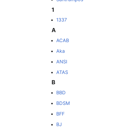
1
1337
A
ACAB
Aka
ANSI
ATAS
B
BBD
BDSM
BFF
BJ