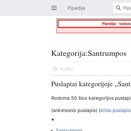
Pipedija
Atverti pagrindinį meniu
Pipedija - tautos
Kategorija:Santrumpos
Kalba
Puslapiai kategorijoje „Sa
Rodoma 50 šios kategorijos puslapių 
(ankstesnis puslapis) (
kitas puslapis
*
Santrumpos