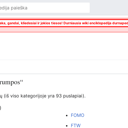
aka, gandai, kliedesiai ir jokios tiesos! Durniausia wiki enciklopedija durnaped
ntrumpos“
(iš viso kategorijoje yra 93 puslapiai).
)
FOMO
FTW