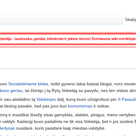
Skaity
ipedija - tautosaka, gandai, kliedesiai ir jokios tiesos! Durniausia wiki enciklop
 buvo
Socialistiniame bloke
, todėl gyveno labai baisiai blogai, nors visvie
 buvo geriau
, tai žiūrėjo į tą Rytų Vokietiją su pavydu, nes ten viskas at
r sau atsidalino tą
Vokietojos
dalį, kurią buvo užsigrobusi per
II Pasaul
etai tiesiog pasakė, kad pas juos bus
komunizmas
ir viskas.
ą ir masiškai išvežę visas gamyklas, stakles, pinigus, meno vertybes i
o valdyti. Kadangi buvo padalinta ne tik visa Vokietija, bet ir jos sostinė B
Berlynas
susidarė, kuris pasidarė kaip miestas-valstybė.