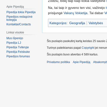
Žodžiu, biškį taip kaip kokia valstybinė
Apie Pipediją
Na, tai taip ir gyveno ten visi, važinėjo
Pipedija tokia Pipedija
prisijungė
Vakarų Vokietija
. Tai dabar
V
Pipedijos redagcinė
kolegija
Kategorijos
:
Geografija
Valstybės
Kontaktai/Contacts
Linkai visokie
Mus išperėjo
Šis puslapis paskutinį kartą keistas 25 sausio
Pipedija LJ
Pipedija Tviteryje
Turinys pateikiamas pagal
Copyright
jei nenuro
Pipedija Feisbuke
Šis puslapis buvo atvertas 4 589 kartus.
Pipedijos forumas
Privatumo politika
Apie Pipediją
Atsakomyb