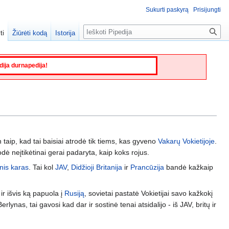
Sukurti paskyrą
Prisijungti
Paieška
ti
Žiūrėti kodą
Istorija
edija durnapedija!
n taip, kad tai baisiai atrodė tik tiems, kas gyveno
Vakarų Vokietijoje
.
rodė neįtikėtinai gerai padaryta, kaip koks rojus.
inis karas
. Tai kol
JAV
,
Didžioji Britanija
ir
Prancūzija
bandė kažkaip
r išvis ką papuola į
Rusiją
, sovietai pastatė Vokietijai savo kažkokį
erlynas, tai gavosi kad dar ir sostinė tenai atsidalijo - iš JAV, britų ir