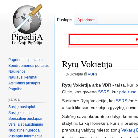
Puslapis
Aptarimas
P
Pagrindinis puslapis
Rytų Vokietija
Bendruomenės portalas
Naujienos
(Nukreipta iš
VDR
)
Naujausi keitimai
Atsitiktinis puslapis
Jump
Jump
Rytų Vokietija
arba
VDR
- tai ta, kuri
Pagalba
to
to
Gi tie, kas gyveno
SSRS
, kur
prie ruso
navigation
search
Įrankiai
Susidarė Rytų Vokietija, kai
SSRS
ėmė i
Susiję puslapiai
atkurti likusios Vokietijos gyvybę, sovi
Susiję keitimai
Sukūrę savo okupuotoje dalyje komunizm
Specialieji puslapiai
statytinį, Eriką Honekerį, kuris ir pradėj
Versija spausdinimui
prancūzų valdytų miesto zonų
Vakarų 
Nuolatinė nuoroda
Puslapio informacija