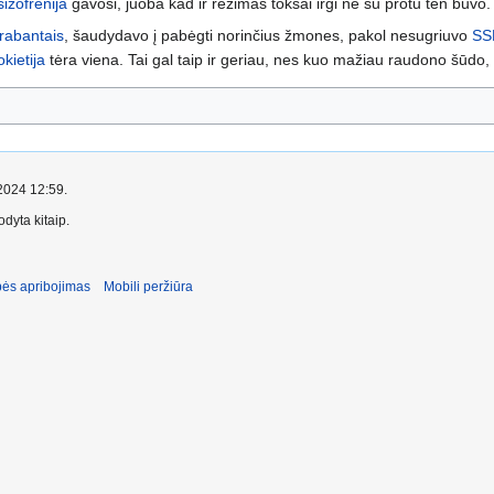
šizofrenija
gavosi, juoba kad ir režimas toksai irgi ne su protu ten buvo.
trabantais
, šaudydavo į pabėgti norinčius žmones, pakol nesugriuvo
SS
okietija
tėra viena. Tai gal taip ir geriau, nes kuo mažiau raudono šūdo
 2024 12:59.
dyta kitaip.
ės apribojimas
Mobili peržiūra