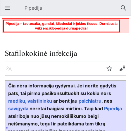
Pipedija
Atverti pagrindinį meniu
Paie
Pipedija - tautosaka, gandai, kliedesiai ir jokios tiesos! Durniausia
wiki enciklopedija durnapedija!
Stafilokokinė infekcija
Kalba
Stebėti
Keisti
Čia nėra informacija gydymui. Jei norite gydytis
pats, tai pirma pasikonsultuokit su kokiu nors
mediku
,
vaistininku
ar bent jau
psichiatru
, nes
savigyda
neretai baigiasi mirtimi. Taip kad
Pipedija
atsiriboja nuo jūsų nemokšiškumo beigi
neišmanymo, tegul ir pateikdama tam tikrą