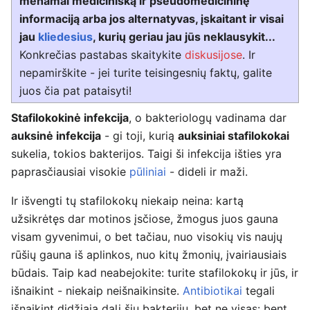
menamai medicinišką ir pseudomedicininę
informaciją arba jos alternatyvas, įskaitant ir visai
jau
kliedesius
, kurių geriau jau jūs neklausykit...
Konkrečias pastabas skaitykite
diskusijose
. Ir
nepamirškite - jei turite teisingesnių faktų, galite
juos čia pat pataisyti!
Stafilokokinė infekcija
, o bakteriologų vadinama dar
auksinė infekcija
- gi toji, kurią
auksiniai stafilokokai
sukelia, tokios bakterijos. Taigi ši infekcija išties yra
paprasčiausiai visokie
pūliniai
- dideli ir maži.
Ir išvengti tų stafilokokų niekaip neina: kartą
užsikrėtęs dar motinos įsčiose, žmogus juos gauna
visam gyvenimui, o bet tačiau, nuo visokių vis naujų
rūšių gauna iš aplinkos, nuo kitų žmonių, įvairiausiais
būdais. Taip kad neabejokite: turite stafilokokų ir jūs, ir
išnaikint - niekaip neišnaikinsite.
Antibiotikai
tegali
išnaikint didžiąją dalį šių bakterijų, bet ne visas: bent