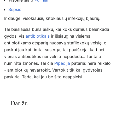
Visokie šiaip
Pūliniai
Sepsis
Ir daugel visokiausių kitokiausių infekcijų bjaurių.
Tai baisiausia būna aišku, kai koks durnius belenkada
gydosi vis
antibiotikais
ir išsiaugina visiems
antibiotikams atsparią nuosavą stafilokokų veislę, o
paskui jau kai rimtai suserga, tai paaiškėja, kad nei
vienas antibiotikas nei velnio nepadeda... Tai taip ir
numiršta žmonės. Tai čia
Pipedija
pataria: nėra reikalo
- antibiotikų nevartokit. Vartokit tik kai gydytojas
paskiria. Tada, kai jau be šito neapsieisi.
Dar žr.