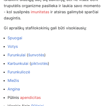
truputėlis organizme pasilieka ir laukia savo momento
- kol susilpnės
imunitetas
ir atsiras galimybė sparčiai
daugintis.
Gi apraiškų stafilokokinių gali būti visokiausių:
Spuogai
Votys
Furunkulai
(
šunvotės
)
Karbunkulai
(
piktvotės
)
Furunkuliozė
Miežis
Angina
Pūlinis
apendicitas