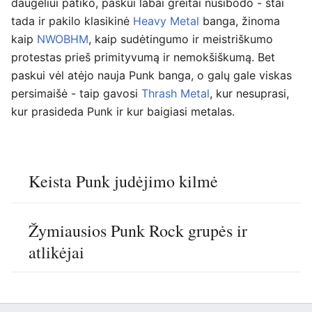
daugeliui patiko, paskui labai greitai nusibodo - štai
tada ir pakilo klasikinė
Heavy Metal
banga, žinoma
kaip
NWOBHM
, kaip sudėtingumo ir meistriškumo
protestas prieš primityvumą ir nemokšiškumą. Bet
paskui vėl atėjo nauja Punk banga, o galų gale viskas
persimaišė - taip gavosi
Thrash Metal
, kur nesuprasi,
kur prasideda Punk ir kur baigiasi metalas.
Keista Punk judėjimo kilmė
Žymiausios Punk Rock grupės ir
atlikėjai