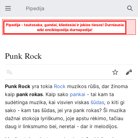
Pipedija
Atverti pagrindinį meniu
Paie
Pipedija - tautosaka, gandai, kliedesiai ir jokios tiesos! Durniausia
wiki enciklopedija durnapedija!
Punk Rock
Kalba
Stebėti
Keisti
Punk Rock
yra tokia
Rock
muzikos rūšis, dar žinoma
kaip
pank rokas
. Kaip sako
pankai
- tai kam ta
sudėtinga muzika, kai visvien viskas
šūdas
, o kiti gi
sako - kam tas šūdas, jei yra pank rokas? Ši muzika
dažnai stokoja lyriškumo, joje apstu rėkimo, tačiau
daug ir linksmumo bei, neretai - dar ir melodijos.