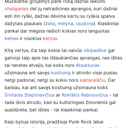
Muzikantai grojantys pank roką dažnai laikomi
chuliganais
del jų netradicinės aprangos, kuri dažnai
esti itin ryški, dažnai dėvima kartu su ryškia spalva
dažytais plaukais (
žalia
,
mėlyna
,
raudona
). Klasikiniai
pankai dar mėgsta nešioti kokias nors languotas
kelnes
ir visokius
kerzus
.
Kitą vertus, čia taip kokie tai naivūs
vikipedikai
gal
galvoja taip apie tas iššaukiančias aprangas, nes išties
tai neretas atvejis, kai koks nors
Atsuktuvas
užsimauna ant savęs
kostiumą
ir atrodo visai pusiau
netgi padoriai, netgi su kokiu nors
kaklaraiščiu
. Dar
baisiau, kai ant savęs kostiumą užsimauna koks
Gintaras Steponavičius
ar
Rokiškis Rabinovičius
- tai
tada išvis atrodo, kad su kultūringais žmonėmis gal
susidūrėte, bet išties - tai klasikiniai pankai.
Kaip byloja istorija, pradžioje Punk Rock labai