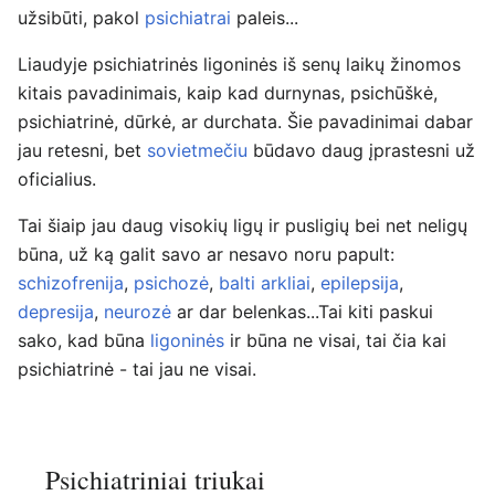
užsibūti, pakol
psichiatrai
paleis...
Liaudyje psichiatrinės ligoninės iš senų laikų žinomos
kitais pavadinimais, kaip kad durnynas, psichūškė,
psichiatrinė, dūrkė, ar durchata. Šie pavadinimai dabar
jau retesni, bet
sovietmečiu
būdavo daug įprastesni už
oficialius.
Tai šiaip jau daug visokių ligų ir pusligių bei net neligų
būna, už ką galit savo ar nesavo noru papult:
schizofrenija
,
psichozė
,
balti arkliai
,
epilepsija
,
depresija
,
neurozė
ar dar belenkas...Tai kiti paskui
sako, kad būna
ligoninės
ir būna ne visai, tai čia kai
psichiatrinė - tai jau ne visai.
Psichiatriniai triukai