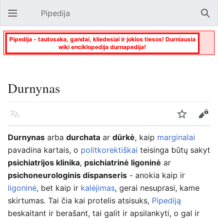
Pipedija
Atverti pagrindinį meniu
Paie
Pipedija - tautosaka, gandai, kliedesiai ir jokios tiesos! Durniausia
wiki enciklopedija durnapedija!
Durnynas
Kalba
Stebėti
Keisti
Durnynas
arba
durchata
ar
dūrkė
, kaip
marginalai
pavadina kartais, o
politkorektiškai
teisinga būtų sakyt
psichiatrijos klinika
,
psichiatrinė ligoninė
ar
psichoneurologinis dispanseris
- anokia kaip ir
ligoninė
, bet kaip ir
kalėjimas
, gerai nesuprasi, kame
skirtumas. Tai čia kai protelis atsisuks,
Pipediją
beskaitant ir berašant, tai galit ir apsilankyti, o gal ir