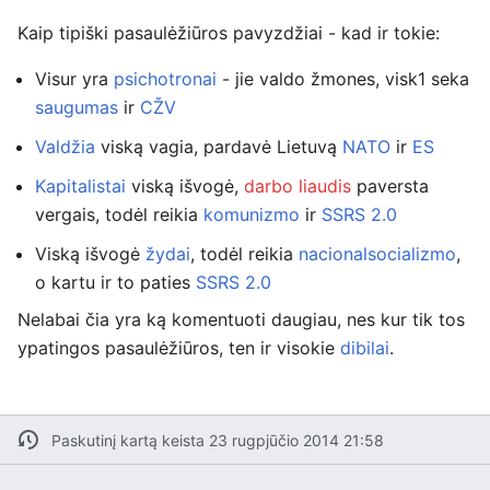
Kaip tipiški pasaulėžiūros pavyzdžiai - kad ir tokie:
Visur yra
psichotronai
- jie valdo žmones, visk1 seka
saugumas
ir
CŽV
Valdžia
viską vagia, pardavė Lietuvą
NATO
ir
ES
Kapitalistai
viską išvogė,
darbo liaudis
paversta
vergais, todėl reikia
komunizmo
ir
SSRS 2.0
Viską išvogė
žydai
, todėl reikia
nacionalsocializmo
,
o kartu ir to paties
SSRS 2.0
Nelabai čia yra ką komentuoti daugiau, nes kur tik tos
ypatingos pasaulėžiūros, ten ir visokie
dibilai
.
Paskutinį kartą keista 23 rugpjūčio 2014 21:58