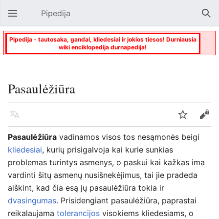
Pipedija
Atverti pagrindinį meniu
Paie
Pipedija - tautosaka, gandai, kliedesiai ir jokios tiesos! Durniausia
wiki enciklopedija durnapedija!
Pasaulėžiūra
Kalba
Stebėti
Keisti
Pasaulėžiūra
vadinamos visos tos nesąmonės beigi
kliedesiai
, kurių prisigalvoja kai kurie sunkias
problemas turintys asmenys, o paskui kai kažkas ima
vardinti šitų asmenų nusišnekėjimus, tai jie pradeda
aiškint, kad čia esą jų pasaulėžiūra tokia ir
dvasingumas
. Prisidengiant pasaulėžiūra, paprastai
reikalaujama
tolerancijos
visokiems kliedesiams, o