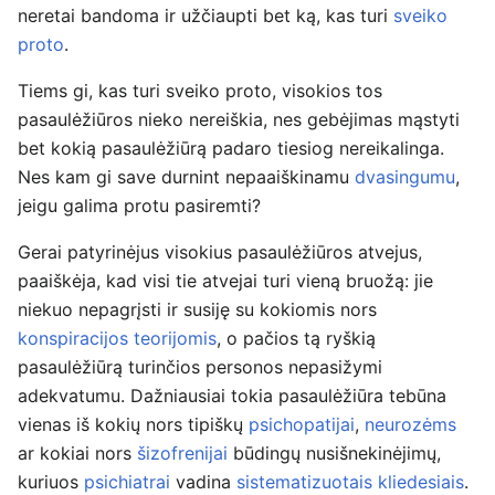
neretai bandoma ir užčiaupti bet ką, kas turi
sveiko
proto
.
Tiems gi, kas turi sveiko proto, visokios tos
pasaulėžiūros nieko nereiškia, nes gebėjimas mąstyti
bet kokią pasaulėžiūrą padaro tiesiog nereikalinga.
Nes kam gi save durnint nepaaiškinamu
dvasingumu
,
jeigu galima protu pasiremti?
Gerai patyrinėjus visokius pasaulėžiūros atvejus,
paaiškėja, kad visi tie atvejai turi vieną bruožą: jie
niekuo nepagrįsti ir susiję su kokiomis nors
konspiracijos teorijomis
, o pačios tą ryškią
pasaulėžiūrą turinčios personos nepasižymi
adekvatumu. Dažniausiai tokia pasaulėžiūra tebūna
vienas iš kokių nors tipiškų
psichopatijai
,
neurozėms
ar kokiai nors
šizofrenijai
būdingų nusišnekinėjimų,
kuriuos
psichiatrai
vadina
sistematizuotais kliedesiais
.