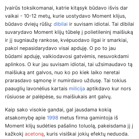
Įvairūs toksikomanai, katrie kitąsyk būdavo išvis dar
vaikai - 10-12 metų, kurie uostydavo Moment klijus,
būdavo dviejų rūšių:
dibilai
ir suvisam idiotai. Tai dibilai
suvarydavo Moment klijų tūbelę į polietileninį maišiuką
ir jį sugniaužę rankose, kvėpuodavo ilgai ir smarkiai,
pakol nepasidarydavo visai apduję. O po to jau
būdami apduję, valkiodavosi gatvėmis, nesuvokdami
aplinkos. O kur jau suvisam idiotai, tai užsimaudavo tą
maišiuką ant galvos, nuo ko po kiek laiko neretai
prarasdavo sąmonę ir numirdavo uždusę. Tai tokius
paauglių lavonėlius kartais
milicija
aptikdavo kur nors
rūsiuose ar palėpėse, su maišiukais ant galvų.
Kaip sako visokie gandai, gal jausdama kokią
atsakomybę apie
1998
metus firma gamintoja iš
Moment klijų sudėties pašalino toluolą, pakeisdama jį į
kažkokį
acetoną
, kuris visiškai jokių efektų neduoda.