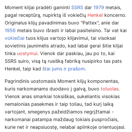
Moment klijai pradėti gaminti
SSRS
dar
1979
metais,
pagal receptūrą, nupirktą iš vokiečių
Henkel
koncerno.
Originalus klijų pavadinimas buvo "Pattex", anie dar
1956
metais buvo išrasti ir labai pasiteisino. Tai vat kai
vokiečiai
tuos klijus vartojo klijavimui, tai visoksai
sovietinis jaunimėlis atrado, kad labai gerai šitie klijai
tinka
uostymui
. Vienok dar paskiau, jau po to, kai
SSRS suiro, visą tą rusišką fabriką nusipirko tas pats
Henkel, taip kad
štai jums ir prašom
.
Pagrindinis uostomasis Moment klijų komponentas,
kuris narkomanams duodavo į galvą, buvo
toluolas
.
Vienok anas smarkiai toksiškas, sukeliantis visokias
nemalonias pasekmes ir taip toliau, tad kurį laiką
vartojant, smegenys pažeidžiamos negrįžtamai -
narkomanai patampa maždaug tokiais puspročiais,
kurie net ir neapsiuostę, nelabai aplinkoje orientuojasi.