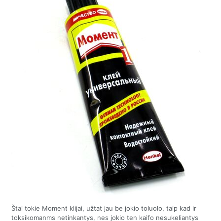
Štai tokie Moment klijai, užtat jau be jokio toluolo, taip kad ir
toksikomanms netinkantys, nes jokio ten kaifo nesukeliantys