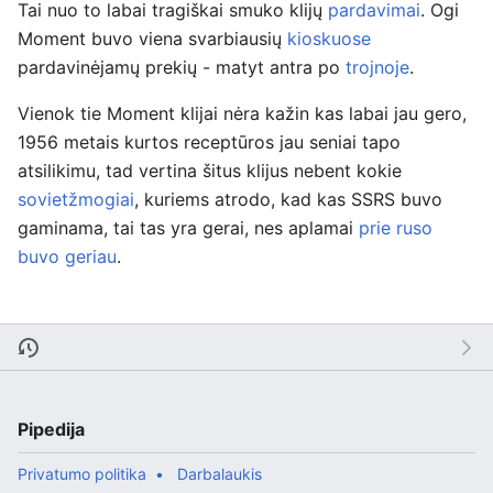
Tai nuo to labai tragiškai smuko klijų
pardavimai
. Ogi
Moment buvo viena svarbiausių
kioskuose
pardavinėjamų prekių - matyt antra po
trojnoje
.
Vienok tie Moment klijai nėra kažin kas labai jau gero,
1956 metais kurtos receptūros jau seniai tapo
atsilikimu, tad vertina šitus klijus nebent kokie
sovietžmogiai
, kuriems atrodo, kad kas SSRS buvo
gaminama, tai tas yra gerai, nes aplamai
prie ruso
buvo geriau
.
Pipedija
Privatumo politika
Darbalaukis