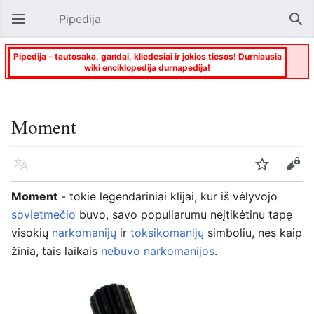
Pipedija
Atverti pagrindinį meniu
Paie
Pipedija - tautosaka, gandai, kliedesiai ir jokios tiesos! Durniausia
wiki enciklopedija durnapedija!
Moment
Kalba
Stebėti
Keisti
Moment
- tokie legendariniai klijai, kur iš vėlyvojo
sovietmečio
buvo, savo populiarumu neįtikėtinu tapę
visokių
narkomanijų
ir
toksikomanijų
simboliu, nes kaip
žinia, tais laikais
nebuvo narkomanijos
.