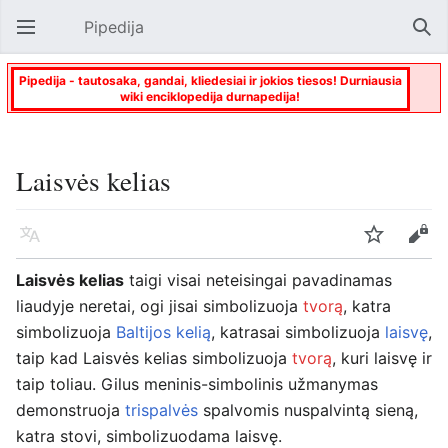
Pipedija
Atverti pagrindinį meniu
Paie
Pipedija - tautosaka, gandai, kliedesiai ir jokios tiesos! Durniausia
wiki enciklopedija durnapedija!
Laisvės kelias
Kalba
Stebėti
Keisti
Laisvės kelias
taigi visai neteisingai pavadinamas
liaudyje neretai, ogi jisai simbolizuoja
tvorą
, katra
simbolizuoja
Baltijos kelią
, katrasai simbolizuoja
laisvę
,
taip kad Laisvės kelias simbolizuoja
tvorą
, kuri laisvę ir
taip toliau. Gilus meninis-simbolinis užmanymas
demonstruoja
trispalvės
spalvomis nuspalvintą sieną,
katra stovi, simbolizuodama laisvę.