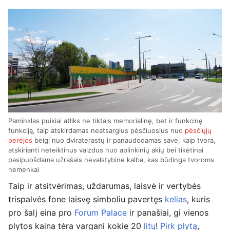
Paminklas puikiai atliks ne tiktais memorialinę, bet ir funkcinę
funkciją, taip atskirdamas neatsargius pėsčiuosius nuo
pėsčiųjų
perėjos
beigi nuo dviraterastų ir panaudodamas save, kaip tvora,
atskirianti neteiktinus vaizdus nuo aplinkinių akių bei tikėtinai
pasipuošdama užrašais nevalstybine kalba, kas būdinga tvoroms
nemenkai
Taip ir atsitvėrimas, uždarumas, laisvė ir vertybės
trispalvės fone laisvę simboliu pavertęs
kelias
, kuris
pro šalį eina pro
Forum Palace
ir panašiai, gi vienos
plytos kaina tėra vargani kokie 20
litų
!
Pirk plytą
,