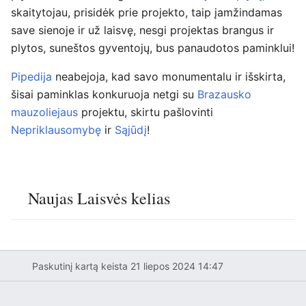
skaitytojau, prisidėk prie projekto, taip įamžindamas
save sienoje ir už laisvę, nesgi projektas brangus ir
plytos, suneštos gyventojų, bus panaudotos paminklui!
Pipedija
neabejoja, kad savo monumentalu ir išskirta,
šisai paminklas konkuruoja netgi su
Brazausko
mauzoliejaus
projektu, skirtu pašlovinti
Nepriklausomybę
ir
Sąjūdį
!
Naujas Laisvės kelias
Paskutinį kartą keista 21 liepos 2024 14:47