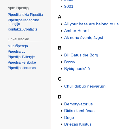
9001
Apie Pipediją
Pipedija tokia Pipedija
A
Pipedijos redagcinė
All your base are belong to us
kolegija
Kontaktai/Contacts
Amber Heard
Aš noriu šventę švęst
Linkai visokie
Mus išperėjo
B
Pipedija LJ
Bill Gatus the Borg
Pipedija Tviteryje
Boxxy
Pipedija Feisbuke
Pipedijos forumas
Bybių puokštė
C
Chuli dubuo nešvarus?
D
Demotyvatorius
Didis stambūnas
Doge
Driežas Kristus