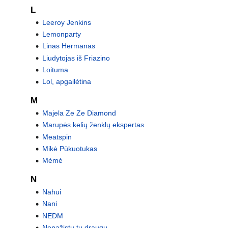
L
Leeroy Jenkins
Lemonparty
Linas Hermanas
Liudytojas iš Friazino
Loituma
Lol, apgailėtina
M
Majela Ze Ze Diamond
Marupės kelių ženklų ekspertas
Meatspin
Mikė Pūkuotukas
Mėmė
N
Nahui
Nani
NEDM
Nepažįstu tų draugų