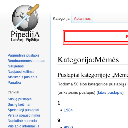
Kategorija
Aptarimas
P
Pagrindinis puslapis
Kategorija:Mėmės
Bendruomenės portalas
Naujienos
Naujausi keitimai
Puslapiai kategorijoje „Mėm
Jump
Jump
Atsitiktinis puslapis
to
to
Pagalba
Rodoma 50 šios kategorijos puslapių (iš
navigation
search
(ankstesnis puslapis) (
kitas puslapis
)
Įrankiai
Susiję puslapiai
1
Susiję keitimai
1984
Specialieji puslapiai
Versija spausdinimui
9
Nuolatinė nuoroda
Puslapio informacija
9000