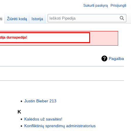
Sukurti paskyrą
Prisijungti
Paieška
ti
Žiūrėti kodą
Istorija
edija durnapedija!
Pagalba
Justin Bieber 213
K
Kalėdos už savaitės!
Konfliktinių sprendimų administratorius