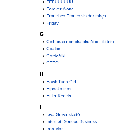
FFFUUUUUU
Forever Alone
Francisco Franco vis dar miręs
Friday
G
Geibenas nemoka skaičiuoti iki trijų
Goatse
Gordofriki
GTFO
H
Hawk Tuah Girl
Hipnokatinas
Hitler Reacts
I
Ieva Gervinskaitė
Internet. Serious Business.
Iron Man