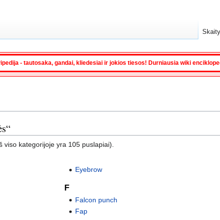
Skaity
ipedija - tautosaka, gandai, kliedesiai ir jokios tiesos! Durniausia wiki enciklop
ės“
 viso kategorijoje yra 105 puslapiai).
Eyebrow
F
Falcon punch
Fap