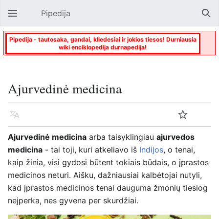
Pipedija
Atverti pagrindinį meniu
Paie
Pipedija - tautosaka, gandai, kliedesiai ir jokios tiesos! Durniausia
wiki enciklopedija durnapedija!
Ajurvedinė medicina
Kalba
Stebėti
Keisti
Ajurvedinė medicina
arba taisyklingiau
ajurvedos
medicina
- tai toji, kuri atkeliavo iš
Indijos
, o tenai,
kaip žinia, visi gydosi būtent tokiais būdais, o įprastos
medicinos neturi. Aišku, dažniausiai kalbėtojai nutyli,
kad įprastos medicinos tenai dauguma žmonių tiesiog
neįperka, nes gyvena per skurdžiai.