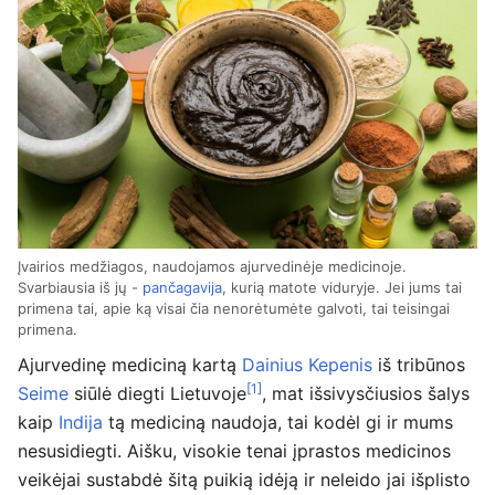
Įvairios medžiagos, naudojamos ajurvedinėje medicinoje.
Svarbiausia iš jų -
pančagavija
, kurią matote viduryje. Jei jums tai
primena tai, apie ką visai čia nenorėtumėte galvoti, tai teisingai
primena.
Ajurvedinę mediciną kartą
Dainius Kepenis
iš tribūnos
[1]
Seime
siūlė diegti Lietuvoje
, mat išsivysčiusios šalys
kaip
Indija
tą mediciną naudoja, tai kodėl gi ir mums
nesusidiegti. Aišku, visokie tenai įprastos medicinos
veikėjai sustabdė šitą puikią idėją ir neleido jai išplisto