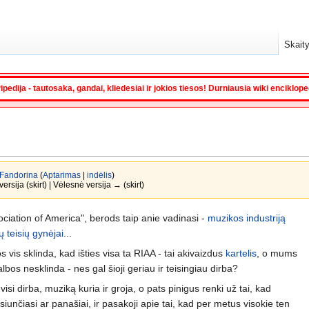
Skaity
ipedija - tautosaka, gandai, kliedesiai ir jokios tiesos! Durniausia wiki enciklop
Fandorina
(
Aptarimas
|
indėlis
)
ersija (skirt) | Vėlesnė versija → (skirt)
ociation of America", berods taip anie vadinasi -
muzikos industriją
ų teisių gynėjai
...
s vis sklinda, kad išties visa ta RIAA - tai akivaizdus
kartelis
, o mums
lbos nesklinda - nes gal šioji geriau ir teisingiau dirba?
 visi dirba, muziką kuria ir groja, o pats pinigus renki už tai, kad
siunčiasi ar panašiai, ir pasakoji apie tai, kad per metus visokie ten