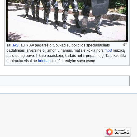
Tai
JAV
jau RIAA pagarsėjo tuo, kad su policijos specialiaisiais
padaliniais įsiveržinėjo į žmonių namus, mat šie kokią nors
mp3
muziką
parsisiuntę buvo. Ir kaip paaiškėjo, kartais net ir pripainioję. Taip kad šita
nuotrauka visai ne
briedas
, o niūri realybė savo esme