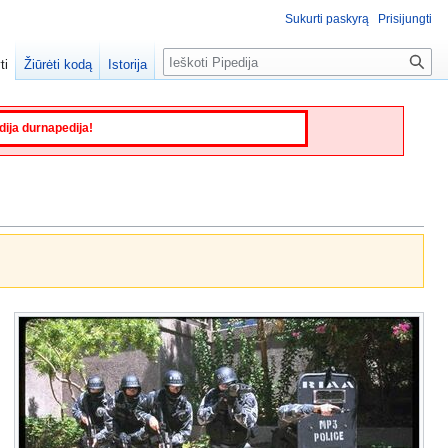
Sukurti paskyrą
Prisijungti
Paieška
ti
Žiūrėti kodą
Istorija
edija durnapedija!