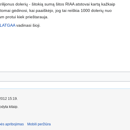
ilijonus dolerių - šitokią sumą šitos RIAA atstovai kartą kažkaip
tomai gėdinosi, kai paaiškėjo, jog tai reiškia 1000 dolerių nuo
am protui kiek prieštarauja.
LATGAA
vadinasi šioji.
 2012 15:19.
dyta kitaip.
ės apribojimas
Mobili peržiūra