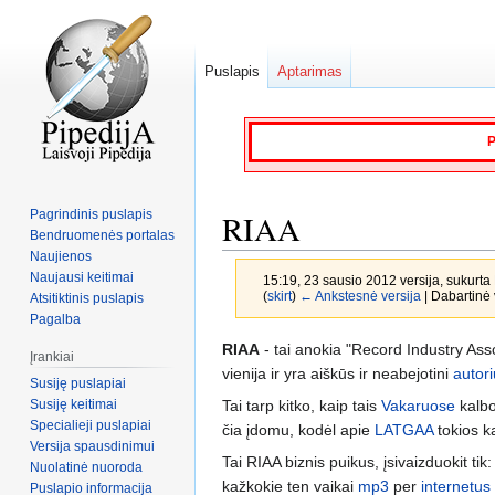
Puslapis
Aptarimas
P
Pagrindinis puslapis
RIAA
Bendruomenės portalas
Naujienos
Naujausi keitimai
15:19, 23 sausio 2012 versija, sukurta
(
skirt
)
← Ankstesnė versija
| Dabartinė v
Atsitiktinis puslapis
Pagalba
Jump
Jump
RIAA
- tai anokia "Record Industry Ass
Įrankiai
to
to
vienija ir yra aiškūs ir neabejotini
autori
Susiję puslapiai
navigation
search
Susiję keitimai
Tai tarp kitko, kaip tais
Vakaruose
kalbo
Specialieji puslapiai
čia įdomu, kodėl apie
LATGAA
tokios ka
Versija spausdinimui
Tai RIAA biznis puikus, įsivaizduokit tik:
Nuolatinė nuoroda
kažkokie ten vaikai
mp3
per
internetus
Puslapio informacija