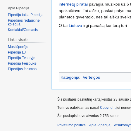
internetų piratai
pavagia muzikos už 6 tr
Apie Pipediją
apskaičiavo. Tai aišku, paskui patys ma
Pipedija tokia Pipedija
planetos gyventojo, nes tai aišku sveik
Pipedijos redagcinė
kolegija
O tai
Lietuva
irgi panašią kontorą turi -
Kontaktai/Contacts
Linkai visokie
Mus išperėjo
Pipedija LJ
Pipedija Tviteryje
Pipedija Feisbuke
Pipedijos forumas
Kategorija
:
Vertelgos
Šis puslapis paskutinį kartą keistas 23 sausio
Turinys pateikiamas pagal
Copyright
jei nenuro
Šis puslapis buvo atvertas 2 753 kartus.
Privatumo politika
Apie Pipediją
Atsakomyb