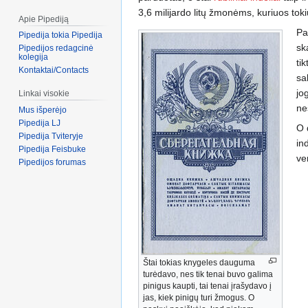
3,6 milijardo litų žmonėms, kuriuos to
Apie Pipediją
Pa
Pipedija tokia Pipedija
sk
Pipedijos redagcinė
kolegija
tik
Kontaktai/Contacts
sa
jo
Linkai visokie
ne
Mus išperėjo
Pipedija LJ
O 
Pipedija Tviteryje
in
Pipedija Feisbuke
ve
Pipedijos forumas
Štai tokias knygeles dauguma
turėdavo, nes tik tenai buvo galima
pinigus kaupti, tai tenai įrašydavo į
jas, kiek pinigų turi žmogus. O