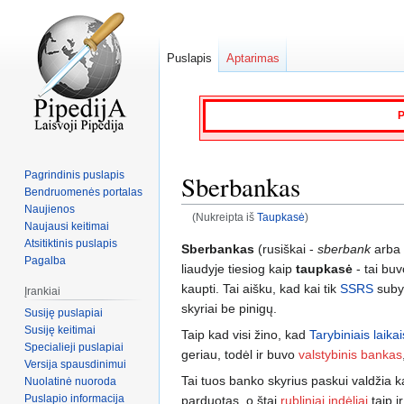
Puslapis
Aptarimas
P
Pagrindinis puslapis
Sberbankas
Bendruomenės portalas
Naujienos
(Nukreipta iš
Taupkasė
)
Naujausi keitimai
Atsitiktinis puslapis
Jump
Jump
Sberbankas
(rusiškai -
sberbank
arba
Pagalba
to
to
liaudyje tiesiog kaip
taupkasė
- tai buv
navigation
search
kaupti. Tai aišku, kad kai tik
SSRS
subyr
Įrankiai
skyriai be pinigų.
Susiję puslapiai
Susiję keitimai
Taip kad visi žino, kad
Tarybiniais laikai
Specialieji puslapiai
geriau, todėl ir buvo
valstybinis bankas
Versija spausdinimui
Tai tuos banko skyrius paskui valdžia 
Nuolatinė nuoroda
Puslapio informacija
parduotas, o štai
rubliniai indėliai
taip i