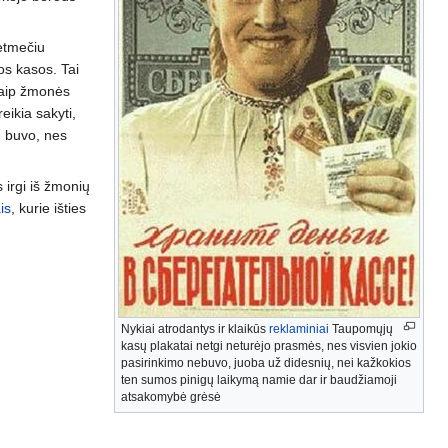
etmečiu
os kasos. Tai
iaip žmonės
ikia sakyti,
u buvo, nes
s irgi iš žmonių
is
, kurie išties
Nykiai atrodantys ir klaikūs
reklaminiai
Taupomųjų
kasų plakatai netgi neturėjo prasmės, nes visvien jokio
pasirinkimo nebuvo, juoba už didesnių, nei kažkokios
ten sumos pinigų laikymą namie dar ir baudžiamoji
atsakomybė grėsė