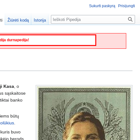
Sukurti paskyrą
Prisijungti
Paieška
ti
Žiūrėti kodą
Istorija
edija durnapedija!
i Kasa
, o
us sąskaitose
tiktai banko
siems būtų
kolūkius
.
 kuris buvo
mokėjo berods