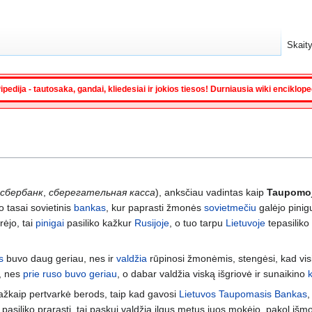
Skaity
ipedija - tautosaka, gandai, kliedesiai ir jokios tiesos! Durniausia wiki enciklop
сбербанк
,
сберегательная касса
), anksčiau vadintas kaip
Taupomoj
o tasai sovietinis
bankas
, kur paprasti žmonės
sovietmečiu
galėjo pinig
ėjo, tai
pinigai
pasiliko kažkur
Rusijoje
, o tuo tarpu
Lietuvoje
tepasiliko 
s
buvo daug geriau, nes ir
valdžia
rūpinosi žmonėmis, stengėsi, kad vi
, nes
prie ruso buvo geriau
, o dabar valdžia viską išgriovė ir sunaikino
kažkaip pertvarkė berods, taip kad gavosi
Lietuvos Taupomasis Bankas
,
r pasiliko prarasti, tai paskui valdžia ilgus metus juos mokėjo, pakol iš