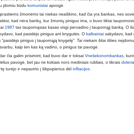
kiu įdomiu būdu
komunistai
apvogė.
prastiems žmonėms tai niekas neaiškino, kad čia yra bankas, nes sovi
aitėsi, kad nėra bankų, kur žmonių pinigus ima, o buvo tiktai taupomosi
tai
1987
tas taupomąsias kasas visgi pervadino į taupomąjį banką. O š
kydavo, kad pasidėjo pinigus ant knygutės. O
kalbainiai
sakydavo, kad re
g "pasidėjo pinigus į taupomąją knygelę". Tai niekam šitai išties neįdom
svarbu, kaip ten kas ką vadino, o pinigus tai pavogė.
dar čia galim prisimint, kad buvo dar ir toksai
Vnešekonombankas
, kuri
dėlius pavogė, bet jau ne kokiais nors mediniais rubliais, o tikrais
doleria
rtę turėjo ir nepavirto į šikpopierius dėl
infliacijos
.