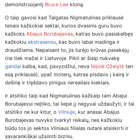
demonstruojantį
Bruce Lee
kloną.
O taip gavosi kad Talgatas Nigmatulinas priklausė
tenais kažkokiai sektai, kurios dvasinis guru buvo
kažkoks
Abajus Borubajevas
, katras buvo pasiskelbęs
kažkokiu
ekstrasensu
, kas buvo labai madinga ir
draudžiama. Nepaisant to, jis turėjo krūvas pasekėjų
(ne tiek mažai ir Lietuvoje. Pikti ar šiaip nukvakę
gandai
kalba, kad, pavyzdžiui, neva
Nijolė Oželytė
ten
esą priklausė), ypač moterų, katras pisdavo į kairę ir
dešinę ir tręšdavo pinigus nerealiais kiekiais.
Ir atsitiko taip kad Nigmatulinas kažkaip tam Abajui
Borubajevui neįtiko, tai liepė jį negyvai uždaužyti, ir tai
atsitiko ne kur kitur, o
Vilniuje
, kur anasai Abajus
Burobajevas nuvyko tvarkyt reikalų, nes kažkokiu
būdu tos jo sektos Vilniaus filialas nutarė atsiskirti ir
savarankiškai užsiimti bizniu.