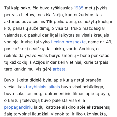
Tai kaip sako, čia buvo ryškiausias
1985
metų įvykis
per visą Lietuvą, nes išaiškėjo, kad nužudytas tas
aktorius buvo cielais 119 peilio dūrių, sulaužytų kaulų ir
kitų panašių sužeidimų, o visa tai truko maždaug 8
valandas, o paskui dar ilgai laikytas su visais kraujais
vonioje, ir visa tai vyko
Lenino prospekte
, name nr. 49,
pas kažkokį neaiškų dailininką, vardu Andrius, o
reikale dalyvavo visas būrys žmonių - bene penketas
tų kažkokių iš Azijos ir dar keli vietiniai, kurie tarpais
tarp kankinimų, vis gėrė
arbatą
.
Buvo iškelta didelė byla, apie kurią netgi pranešė
viešai, kas
tarybiniais laikais
buvo visai nebūdinga,
buvo sukurtas netgi dokumentinis filmas apie tą bylą,
o kartu į televiziją buvo paleista visa eilė
propagandinių
laidų, katrose aiškino apie ekstrasensų
žalą tarybinei liaudžiai. Vienok tai ir liko užgniaužta,