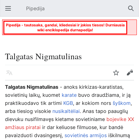
Pipedija
Atverti pagrindinį meniu
Paie
Pipedija - tautosaka, gandai, kliedesiai ir jokios tiesos! Durniausia
wiki enciklopedija durnapedija!
Talgatas Nigmatulinas
Kalba
Stebėti
Keisti
Talgatas Nigmatulinas
- anoks kirkizas-karatistas,
sovietinių laikų, kuomet
karate
buvo draudžiama, ir ją
praktikuodavo tik artimi
KGB
, ar kokiom nors
šyškom
,
arba tiesiog visokie
nusikaltėliai
. Anas tapo paauglių
dievuku nusifilmavęs kietame sovietiniame
bojevike
XX
amžiaus piratai
ir dar keliuose filmuose, kur bandė
pavaizduoti dvasingesnį,
sovietinės armijos
iškilnumą