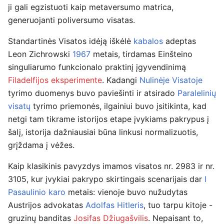
ji gali egzistuoti kaip metaversumo matrica,
generuojanti poliversumo visatas.
Standartinės Visatos idėją iškėlė
kabalos
adeptas
Leon Zichrowski
1967
metais, tirdamas Einšteino
singuliarumo funkcionalo praktinį įgyvendinimą
Filadelfijos eksperimente
. Kadangi
Nulinėje Visatoje
tyrimo duomenys buvo paviešinti ir atsirado
Paralelinių
visatų
tyrimo priemonės, ilgainiui buvo įsitikinta, kad
netgi tam tikrame istorijos etape įvykiams pakrypus į
šalį, istorija dažniausiai būna linkusi normalizuotis,
grįždama į vėžes.
Kaip klasikinis pavyzdys imamos visatos nr. 2983 ir nr.
3105, kur įvykiai pakrypo skirtingais scenarijais dar
I
Pasaulinio karo
metais: vienoje buvo nužudytas
Austrijos advokatas
Adolfas Hitleris
, tuo tarpu kitoje -
gruzinų banditas
Josifas Džiugašvilis
. Nepaisant to,