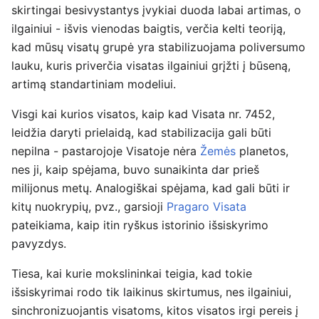
skirtingai besivystantys įvykiai duoda labai artimas, o
ilgainiui - išvis vienodas baigtis, verčia kelti teoriją,
kad mūsų visatų grupė yra stabilizuojama poliversumo
lauku, kuris priverčia visatas ilgainiui grįžti į būseną,
artimą standartiniam modeliui.
Visgi kai kurios visatos, kaip kad Visata nr. 7452,
leidžia daryti prielaidą, kad stabilizacija gali būti
nepilna - pastarojoje Visatoje nėra
Žemės
planetos,
nes ji, kaip spėjama, buvo sunaikinta dar prieš
milijonus metų. Analogiškai spėjama, kad gali būti ir
kitų nuokrypių, pvz., garsioji
Pragaro Visata
pateikiama, kaip itin ryškus istorinio išsiskyrimo
pavyzdys.
Tiesa, kai kurie mokslininkai teigia, kad tokie
išsiskyrimai rodo tik laikinus skirtumus, nes ilgainiui,
sinchronizuojantis visatoms, kitos visatos irgi pereis į