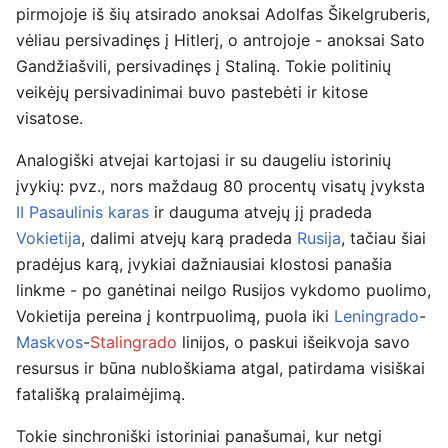
pirmojoje iš šių atsirado anoksai Adolfas Šikelgruberis,
vėliau persivadinęs į Hitlerį, o antrojoje - anoksai Sato
Gandžiašvili, persivadinęs į Staliną. Tokie politinių
veikėjų persivadinimai buvo pastebėti ir kitose
visatose.
Analogiški atvejai kartojasi ir su daugeliu istorinių
įvykių: pvz., nors maždaug 80 procentų visatų įvyksta
II Pasaulinis karas
ir dauguma atvejų jį pradeda
Vokietija
, dalimi atvejų karą pradeda
Rusija
, tačiau šiai
pradėjus karą, įvykiai dažniausiai klostosi panašia
linkme - po ganėtinai neilgo Rusijos vykdomo puolimo,
Vokietija pereina į kontrpuolimą, puola iki
Leningrado
-
Maskvos
-
Stalingrado
linijos, o paskui išeikvoja savo
resursus ir būna nubloškiama atgal, patirdama visiškai
fatališką pralaimėjimą.
Tokie sinchroniški istoriniai panašumai, kur netgi