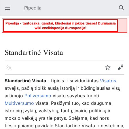
Pipedija
Atverti pagrindinį meniu
Paie
Pipedija - tautosaka, gandai, kliedesiai ir jokios tiesos! Durniausia
wiki enciklopedija durnapedija!
Standartinė Visata
Kalba
Stebėti
Keisti
Standartinė Visata
- tipinis ir suvidurkintas
Visatos
atvejis, pačią tipiškiausią istoriją ir būdingiausias visų
artimojo
Poliversumo
visatų savybes turinti
Multiversumo
visata. Pasižymi tuo, kad dauguma
istorinių įvykių, valstybių, tautų, įvairių politinių ir
mokslo veikėjų yra tie patys. Spėjama, kad nors
tiesioginiame pavidale Standartinė Visata ir nestebima,