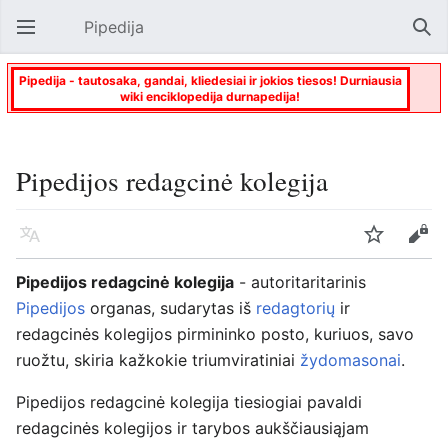
Pipedija
Atverti pagrindinį meniu
Paie
Pipedija - tautosaka, gandai, kliedesiai ir jokios tiesos! Durniausia
wiki enciklopedija durnapedija!
Pipedijos redagcinė kolegija
Kalba
Stebėti
Keisti
Pipedijos redagcinė kolegija
- autoritaritarinis
Pipedijos
organas, sudarytas iš
redagtorių
ir
redagcinės kolegijos pirmininko posto, kuriuos, savo
ruožtu, skiria kažkokie triumviratiniai
žydomasonai
.
Pipedijos redagcinė kolegija tiesiogiai pavaldi
redagcinės kolegijos ir tarybos aukščiausiąjam