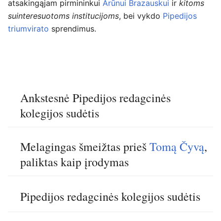
atsakingąjam pirmininkui
Arūnui Brazauskui
ir
kitoms
suinteresuotoms institucijoms
, bei vykdo
Pipedijos
triumvirato
sprendimus.
Ankstesnė Pipedijos redagcinės
kolegijos sudėtis
Melagingas šmeižtas prieš
Tomą Čyvą
,
paliktas kaip įrodymas
Pipedijos redagcinės kolegijos sudėtis