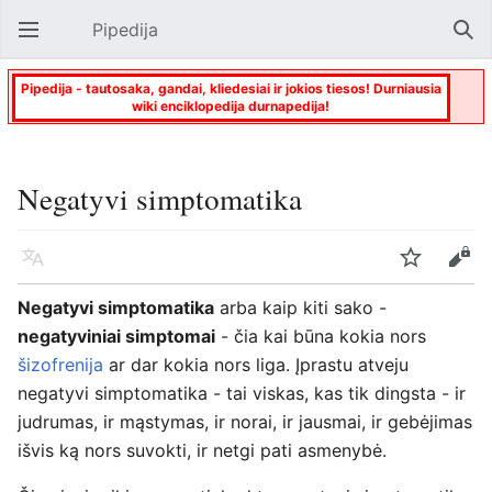
Pipedija
Atverti pagrindinį meniu
Paie
Pipedija - tautosaka, gandai, kliedesiai ir jokios tiesos! Durniausia
wiki enciklopedija durnapedija!
Negatyvi simptomatika
Kalba
Stebėti
Keisti
Negatyvi simptomatika
arba kaip kiti sako -
negatyviniai simptomai
- čia kai būna kokia nors
šizofrenija
ar dar kokia nors liga. Įprastu atveju
negatyvi simptomatika - tai viskas, kas tik dingsta - ir
judrumas, ir mąstymas, ir norai, ir jausmai, ir gebėjimas
išvis ką nors suvokti, ir netgi pati asmenybė.