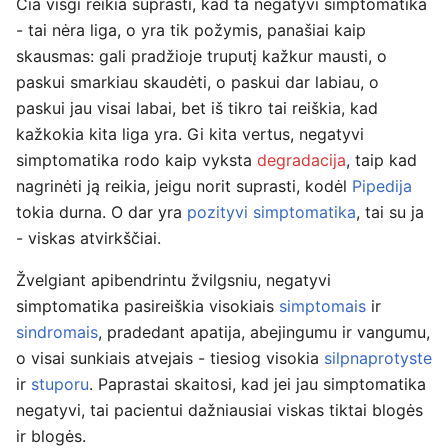
Čia visgi reikia suprasti, kad ta negatyvi simptomatika
- tai nėra liga, o yra tik požymis, panašiai kaip
skausmas: gali pradžioje truputį kažkur mausti, o
paskui smarkiau skaudėti, o paskui dar labiau, o
paskui jau visai labai, bet iš tikro tai reiškia, kad
kažkokia kita liga yra. Gi kita vertus, negatyvi
simptomatika rodo kaip vyksta
degradacija
, taip kad
nagrinėti ją reikia, jeigu norit suprasti, kodėl
Pipedija
tokia durna. O dar yra
pozityvi simptomatika
, tai su ja
- viskas atvirkščiai.
Žvelgiant apibendrintu žvilgsniu, negatyvi
simptomatika pasireiškia visokiais
simptomais
ir
sindromais
, pradedant apatija, abejingumu ir vangumu,
o visai sunkiais atvejais - tiesiog visokia
silpnaprotyste
ir
stuporu
. Paprastai skaitosi, kad jei jau simptomatika
negatyvi, tai pacientui dažniausiai viskas tiktai blogės
ir blogės.