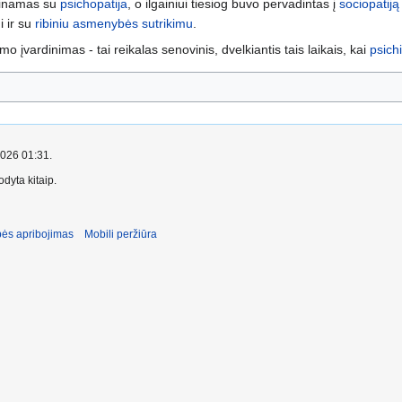
atinamas su
psichopatija
, o ilgainiui tiesiog buvo pervadintas į
sociopatiją
i ir su
ribiniu asmenybės sutrikimu
.
mo įvardinimas - tai reikalas senovinis, dvelkiantis tais laikais, kai
psichi
2026 01:31.
dyta kitaip.
ės apribojimas
Mobili peržiūra