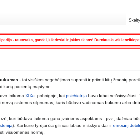
Skaity
ipedija - tautosaka, gandai, kliedesiai ir jokios tiesos! Durniausia wiki enciklop
 bukumas
- tai visiškas negebėjimas suprasti ir priimti kitų žmonių porei
kai kurių pacientų mąstyme.
davo taikoma
XIXa.
pabaigoje, kai
psichiatrija
buvo labai neišsivysčiusi.
sai nervų sistemos silpnumas, kuris būdavo vadinamas bukumu arba debi
gnozė, kuri būdavo taikoma gana įvairiems aspektams - pvz., dažniau b
stenija
). Kai kurie tyrėjai čia gilinosi labiau ir išskyrė dar ir
emocinį debi
sti visuomenės normų.