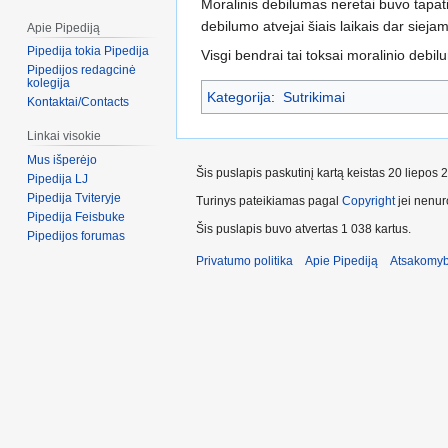
Moralinis debilumas neretai buvo tap
debilumo atvejai šiais laikais dar siejam
Apie Pipediją
Pipedija tokia Pipedija
Visgi bendrai tai toksai moralinio debilu
Pipedijos redagcinė
kolegija
Kategorija
:
Sutrikimai
Kontaktai/Contacts
Linkai visokie
Mus išperėjo
Šis puslapis paskutinį kartą keistas 20 liepos 
Pipedija LJ
Pipedija Tviteryje
Turinys pateikiamas pagal
Copyright
jei nenuro
Pipedija Feisbuke
Šis puslapis buvo atvertas 1 038 kartus.
Pipedijos forumas
Privatumo politika
Apie Pipediją
Atsakomyb