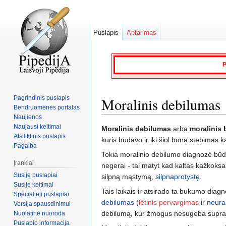
Puslapis
Aptarimas
P
Pagrindinis puslapis
Moralinis debilumas
Bendruomenės portalas
Naujienos
Naujausi keitimai
Jump
Jump
Moralinis debilumas
arba
moralinis
Atsitiktinis puslapis
to
to
kuris būdavo ir iki šiol būna stebimas 
Pagalba
navigation
search
Tokia moralinio debilumo diagnozė bū
Įrankiai
negerai - tai matyt kad kaltas kažkok
Susiję puslapiai
silpną mąstymą,
silpnaprotystę
.
Susiję keitimai
Tais laikais ir atsirado ta bukumo dia
Specialieji puslapiai
debilumas
(
lėtinis pervargimas
ir
neura
Versija spausdinimui
debilumą, kur žmogus nesugeba supra
Nuolatinė nuoroda
Puslapio informacija