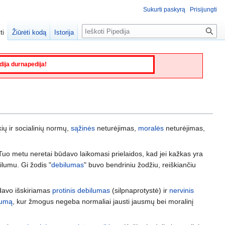
Sukurti paskyrą
Prisijungti
Paieška
ti
Žiūrėti kodą
Istorija
edija durnapedija!
kių ir socialinių normų,
sąžinės
neturėjimas,
moralės
neturėjimas,
 Tuo metu neretai būdavo laikomasi prielaidos, kad jei kažkas yra
lumu. Gi žodis "
debilumas
" buvo bendriniu žodžiu, reiškiančiu
ūdavo išskiriamas
protinis debilumas
(silpnaprotystė) ir
nervinis
lumą
, kur žmogus negeba normaliai jausti jausmų bei moralinį